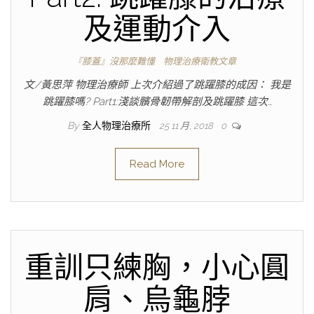
及運動介入
『膝蓋』沒那麼難懂
物理治療衛教文章
文/黃思萍 物理治療師 上次介紹過了跳躍膝的成因： 我是
跳躍膝嗎? Part1:淺談髕骨韌帶解剖及跳躍膝 這次…
By
全人物理治療所
25 11 月, 2018
0
Read More
重訓只練胸，小心圓
肩、烏龜脖