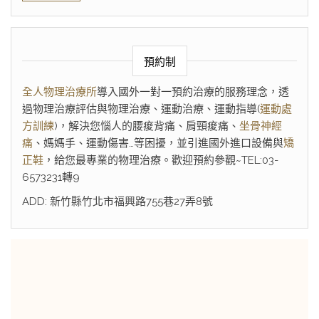
預約制
全人物理治療所
導入國外一對一預約治療的服務理念，透
過物理治療評估與物理治療、運動治療、運動指導(
運動處
方訓練
)，解決您惱人的腰痠背痛、肩頸痠痛、
坐骨神經
痛
、媽媽手、運動傷害…等困擾，並引進國外進口設備與
矯
正鞋
，給您最專業的物理治療。歡迎預約參觀~TEL:03-
6573231轉9
ADD: 新竹縣竹北市福興路755巷27弄8號