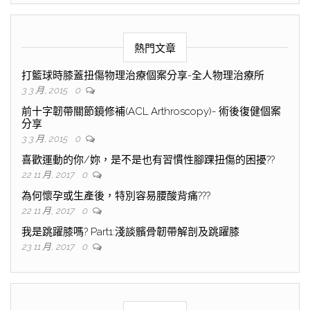
熱門文章
打籃球時膝蓋扭傷物理治療個案分享-全人物理治療所
3 3 月, 2015
0
前十字韌帶關節鏡修補(ACL Arthroscopy)- 術後復健個案
分享
3 3 月, 2015
0
喜歡運動的你/妳，是不是也有習慣性腳踝扭傷的困擾??
22 11 月, 2017
0
為何懷孕或生產後，特別容易腰酸背痛???
22 11 月, 2017
0
我是跳躍膝嗎? Part1:淺談髕骨韌帶解剖及跳躍膝
23 11 月, 2017
0