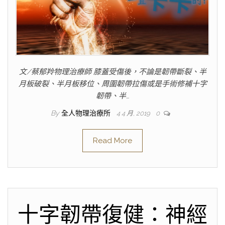
文/蔡郁羚物理治療師 膝蓋受傷後，不論是韌帶斷裂、半
月板破裂、半月板移位、周圍韌帶拉傷或是手術修補十字
韌帶、半…
By
全人物理治療所
4 4 月, 2019
0
Read More
十字韌帶復健：神經