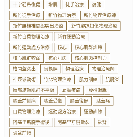
十字韌帶復健
增肌
徒手治療
復健
新竹徒手治療
新竹物理治療
新竹物理治療師
新竹腰椎椎間盤突出治療
新竹腳踝扭傷物理治療
新竹自費物理治療
新竹運動治療
新竹運動處方治療
核心
核心肌群訓練
核心肌群較弱
核心肌肉
核心肌肉控制力
椎間盤突出
烏龜脖
物理治療
物理治療師
神經鬆動術
竹北物理治療
肌力訓練
肌腱炎
肩部旋轉肌群不平衡
肩頸痠痛
腰椎滑脫
膝蓋前側痛
膝蓋受傷
膝蓋復健
膝蓋痛
自費物理治療
運動處方治療
運動訓練
阿基里斯腱手術後
阿基里斯腱斷裂
駝背
骨盆前傾