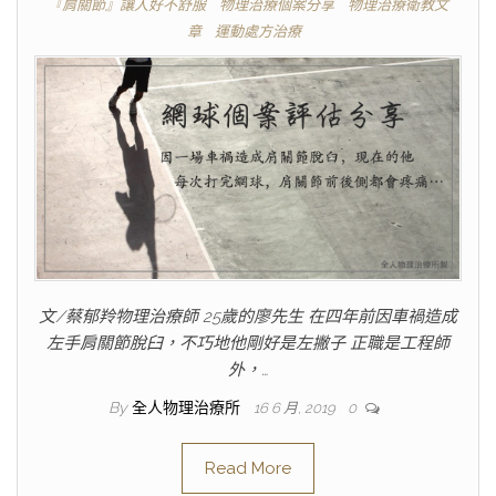
『肩關節』讓人好不舒服
物理治療個案分享
物理治療衛教文
章
運動處方治療
文/蔡郁羚物理治療師 25歲的廖先生 在四年前因車禍造成
左手肩關節脫臼，不巧地他剛好是左撇子 正職是工程師
外，…
By
全人物理治療所
16 6 月, 2019
0
Read More