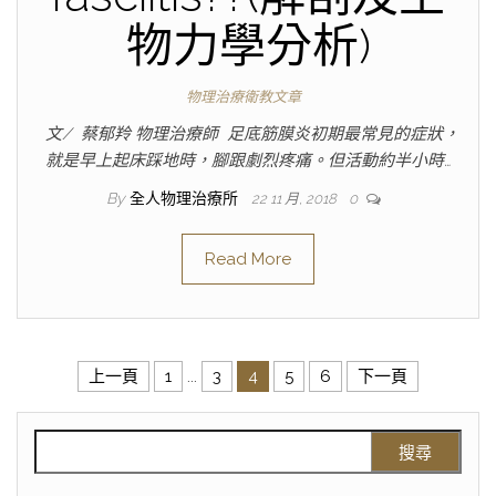
物力學分析)
物理治療衛教文章
文/ 蔡郁羚 物理治療師 足底筋膜炎初期最常見的症狀，
就是早上起床踩地時，腳跟劇烈疼痛。但活動約半小時…
By
全人物理治療所
22 11 月, 2018
0
Read More
上一頁
1
...
3
4
5
6
下一頁