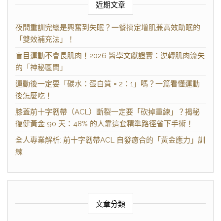
近期文章
夜間重訓完總是興奮到失眠？一餐搞定增肌兼高效助眠的
「雙效補充法」！
盲目運動不會長肌肉！2026 醫學文獻證實：逆轉肌肉流失
的「神秘區間」
運動後一定要「碳水：蛋白質 = 2：1」嗎？一篇看懂運動
後怎麼吃！
膝蓋前十字韌帶（ACL）斷裂一定要「砍掉重練」？揭秘
復健黃金 90 天：48% 的人靠這套精準路徑省下手術！
全人專業解析: 前十字韌帶ACL 自發癒合的「黃金應力」訓
練
文章分類