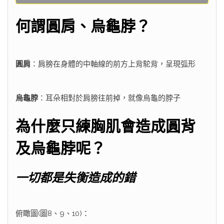
何謂圓肩、烏龜脖？
圓肩
：肩膀在身體的中軸線的前方上背駝背，呈現弧形
烏龜脖
：耳朵相對於肩膀往前掉，就像烏龜的脖子
為什麼只練胸肌會造成圓背
及烏龜脖呢？
一切都是失衡造成的錯
俯瞰圖(圖8、9、10)：