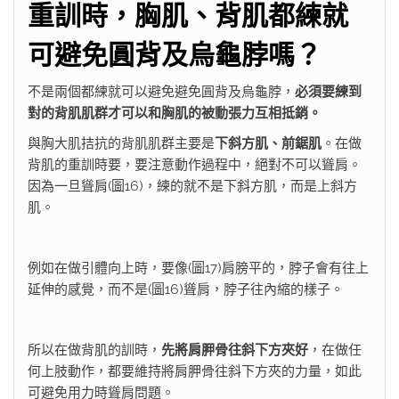
重訓時，胸肌、背肌都練就
可避免圓背及烏龜脖嗎？
不是兩個都練就可以避免避免圓背及烏龜脖，
必須要練到
對的背肌肌群才可以和胸肌的被動張力互相抵銷。
與胸大肌拮抗的背肌肌群主要是
下斜方肌、前鋸肌
。在做
背肌的重訓時要，要注意動作過程中，絕對不可以聳肩。
因為一旦聳肩(圖16)，練的就不是下斜方肌，而是上斜方
肌。
例如在做引體向上時，要像(圖17)肩膀平的，脖子會有往上
延伸的感覺，而不是(圖16)聳肩，脖子往內縮的樣子。
所以在做背肌的訓時，
先將肩胛骨往斜下方夾好
，在做任
何上肢動作，都要維持將肩胛骨往斜下方夾的力量，如此
可避免用力時聳肩問題。