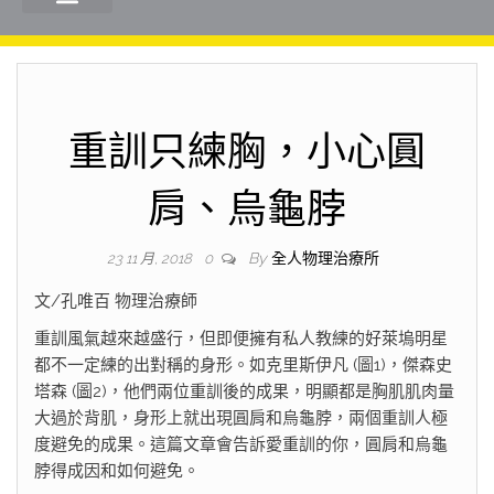
重訓只練胸，小心圓
肩、烏龜脖
By
全人物理治療所
23 11 月, 2018
0
文/孔唯百 物理治療師
重訓風氣越來越盛行，但即便擁有私人教練的好萊塢明星
都不一定練的出對稱的身形。如克里斯伊凡 (圖1)，傑森史
塔森 (圖2)，他們兩位重訓後的成果，明顯都是胸肌肌肉量
大過於背肌，身形上就出現圓肩和烏龜脖，兩個重訓人極
度避免的成果。這篇文章會告訴愛重訓的你，圓肩和烏龜
脖得成因和如何避免。