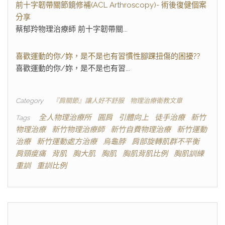
前十字韌帶關節鏡修補(ACL Arthroscopy)- 術後復健個案
分享
蔡郁羚物理治療師 前十字韌帶關...
喜歡運動的你/妳，是不是也有習慣性腳踝扭傷的困擾??
喜歡運動的你/妳，是不是也有習...
Category
『肩關節』讓人好不舒服
物理治療衛教文章
全人物理治療所
圓肩
引體向上
徒手治療
新竹
Tags
物理治療
新竹物理治療師
新竹自費物理治療
新竹運動
治療
新竹運動處方治療
烏龜脖
肩部旋轉肌群不平衡
肩頸痠痛
背肌
胸大肌
胸肌
胸肌背肌比例
胸肌訓練
重訓
重訓比例