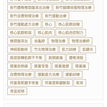
新竹腰椎椎間盤突出治療
新竹腳踝扭傷物理治療
新竹自費物理治療
新竹運動治療
新竹運動處方治療
核心
核心肌群訓練
核心肌群較弱
核心肌肉
核心肌肉控制力
椎間盤突出
烏龜脖
物理治療
物理治療師
神經鬆動術
竹北物理治療
肌力訓練
肌腱炎
肩部旋轉肌群不平衡
肩頸痠痛
腰椎滑脫
膝蓋前側痛
膝蓋受傷
膝蓋復健
膝蓋痛
自費物理治療
運動處方治療
運動訓練
阿基里斯腱手術後
阿基里斯腱斷裂
駝背
骨盆前傾