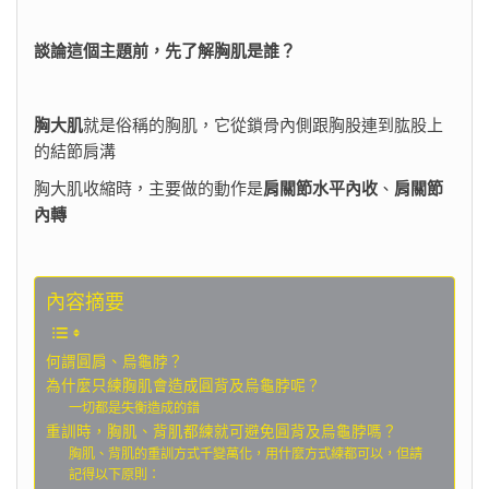
談論這個主題前，先了解胸肌是誰？
胸大肌
就是俗稱的胸肌，它從鎖骨內側跟胸股連到肱股上
的結節肩溝
胸大肌收縮時，主要做的動作是
肩關節水平內收
、
肩關節
內轉
內容摘要
何謂圓肩、烏龜脖？
為什麼只練胸肌會造成圓背及烏龜脖呢？
一切都是失衡造成的錯
重訓時，胸肌、背肌都練就可避免圓背及烏龜脖嗎？
胸肌、背肌的重訓方式千變萬化，用什麼方式練都可以，但請
記得以下原則：