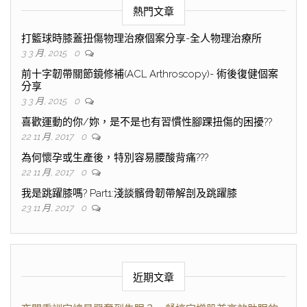
熱門文章
打籃球時膝蓋扭傷物理治療個案分享-全人物理治療所
3 3 月, 2015
0
前十字韌帶關節鏡修補(ACL Arthroscopy)- 術後復健個案
分享
3 3 月, 2015
0
喜歡運動的你/妳，是不是也有習慣性腳踝扭傷的困擾??
22 11 月, 2017
0
為何懷孕或生產後，特別容易腰酸背痛???
22 11 月, 2017
0
我是跳躍膝嗎? Part1:淺談髕骨韌帶解剖及跳躍膝
23 11 月, 2017
0
近期文章