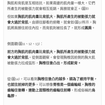
胸肌和背肌是互相拮抗，如果兩邊的肌肉量一樣大，它們
所產生的被動張力就會相互抵銷，肩膀就會正。(圖8)
但如果
胸肌的肌肉量比背肌大
，
胸肌所產生的被動張力就
會大過於背肌
。由頭往腳看的俯瞰，就會如(圖9)所示，胸
肌將肩膀往前往內拉，而背肌則被拉長了，就形成
圓肩
。
側面觀(圖11、12、13)：
前方的胸肌的肌肉量比背肌大，胸肌所產生的被動張力就
會大過於背肌
。從側面觀察，會發現胸椎因前側的胸大肌
被動張力拉成弧形，
胸椎往後凸出，形成駝背。
從(圖14)，可以看到
胸椎往後凸的越多，頭為了維持平衡，
也就往前掉的更多
。可以想像
脊椎是一個齒輪組，胸椎的
齒輪往後轉，連動上面頸椎的齒輪往前轉
，形成俗稱的
烏
龜脖
。