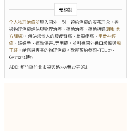
預約制
全人物理治療所
導入國外一對一預約治療的服務理念，透
過物理治療評估與物理治療、運動治療、運動指導(
運動處
方訓練
)，解決您惱人的腰痠背痛、肩頸痠痛、
坐骨神經
痛
、媽媽手、運動傷害…等困擾，並引進國外進口設備與
矯
正鞋
，給您最專業的物理治療。歡迎預約參觀~TEL:03-
6573231轉9
ADD: 新竹縣竹北市福興路755巷27弄8號