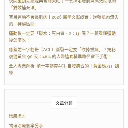
夜間重訓完總是興奮到失眠？一餐搞定增肌兼高效助眠的
「雙效補充法」！
盲目運動不會長肌肉！2026 醫學文獻證實：逆轉肌肉流失
的「神秘區間」
運動後一定要「碳水：蛋白質 = 2：1」嗎？一篇看懂運動
後怎麼吃！
膝蓋前十字韌帶（ACL）斷裂一定要「砍掉重練」？揭秘
復健黃金 90 天：48% 的人靠這套精準路徑省下手術！
全人專業解析: 前十字韌帶ACL 自發癒合的「黃金應力」訓
練
文章分類
增肌處方
物理治療個案分享