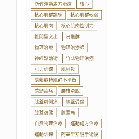
新竹運動處方治療
核心
核心肌群訓練
核心肌群較弱
核心肌肉
核心肌肉控制力
椎間盤突出
烏龜脖
物理治療
物理治療師
神經鬆動術
竹北物理治療
肌力訓練
肌腱炎
肩部旋轉肌群不平衡
肩頸痠痛
腰椎滑脫
膝蓋前側痛
膝蓋受傷
膝蓋復健
膝蓋痛
自費物理治療
運動處方治療
運動訓練
阿基里斯腱手術後