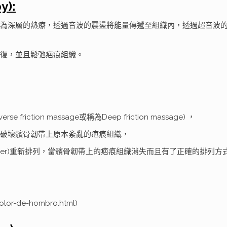
y):
為深層的熱療，透過音波的震盪將能量傳遞至組織內，透過超音波
復，並且鬆弛疤痕組織。
ction massage或稱為Deep friction massage) ，
破壞髕骨韌帶上原本紊亂的疤痕組織，
 fiber)重新排列，當髕骨韌帶上的疤痕組織消失而且有了正確的排列方
olor-de-hombro.html)