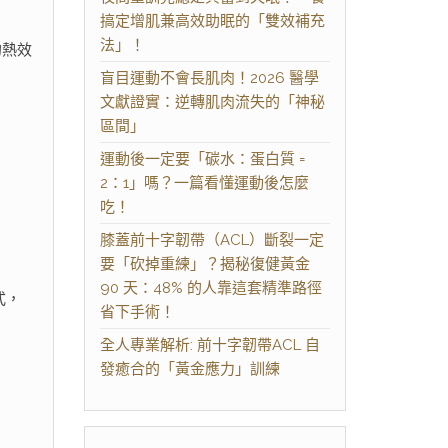
搞定增肌兼高效助眠的「雙效補充
法」！
的熱效
盲目運動不會長肌肉！2026 醫學
文獻證實：逆轉肌肉流失的「神秘
區間」
運動後一定要「碳水：蛋白質 =
2：1」嗎？一篇看懂運動後怎麼
吃！
膝蓋前十字韌帶（ACL）斷裂一定
要「砍掉重練」？揭秘復健黃金
90 天：48% 的人靠這套精準路徑
式，
省下手術！
全人專業解析: 前十字韌帶ACL 自
發癒合的「黃金應力」訓練