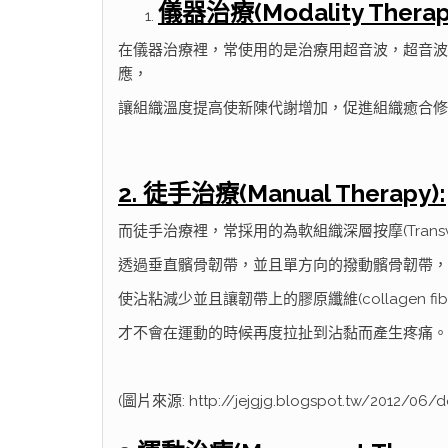
儀器治療(Modality Therap
在儀器治療裡，常使用的是治療用超音波，超音波
應，
讓組織溫度提高使新陳代謝增加，促進組織癒合修
2. 徒手治療(Manual Therapy):
而徒手治療裡，常採用的為軟組織深層按摩(Transverse fri
透過垂直髕骨韌帶，並且單方向的撥動髕骨韌帶，
使沾粘減少並且讓韌帶上的膠原纖維(collagen
才不會在運動的時候再度拉扯到沾黏而產生疼痛。
(圖片來源: http://jejgjg.blogspot.tw/2012/06/d