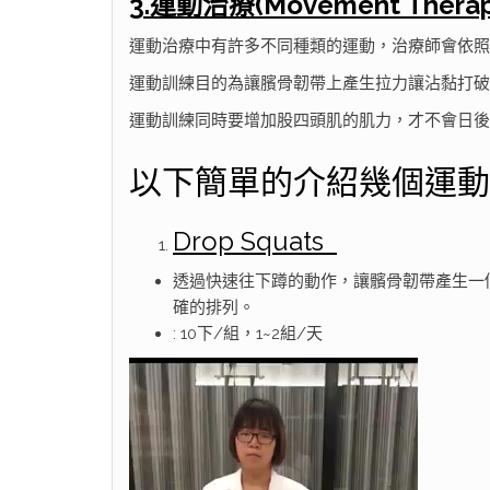
3.運動治療(Movement Therap
運動治療中有許多不同種類的運動，治療師會依照
運動訓練目的為讓臏骨韌帶上產生拉力讓沾黏打破
運動訓練同時要增加股四頭肌的肌力，才不會日後
以下簡單的介紹幾個運動
Drop Squats
透過快速往下蹲的動作，讓髕骨韌帶產生一
確的排列。
: 10下/組，1~2組/天
視
訊
播
放
器