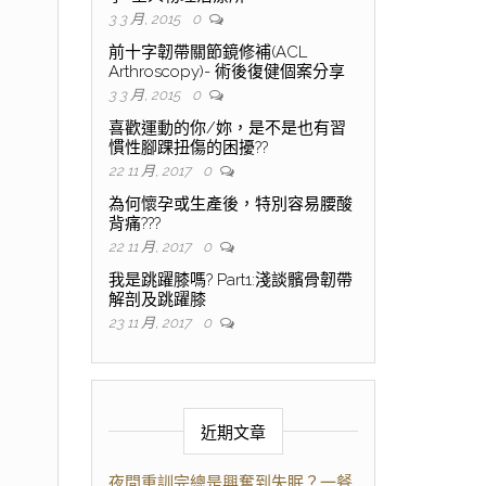
3 3 月, 2015
0
前十字韌帶關節鏡修補(ACL
Arthroscopy)- 術後復健個案分享
3 3 月, 2015
0
喜歡運動的你/妳，是不是也有習
慣性腳踝扭傷的困擾??
22 11 月, 2017
0
為何懷孕或生產後，特別容易腰酸
背痛???
22 11 月, 2017
0
我是跳躍膝嗎? Part1:淺談髕骨韌帶
解剖及跳躍膝
23 11 月, 2017
0
近期文章
夜間重訓完總是興奮到失眠？一餐