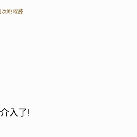
解剖及跳躍膝
介入了!