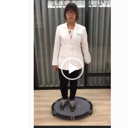
視
訊
播
放
器