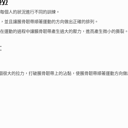
y)
每個人的狀況進行不同的訓練。
，並且讓臏骨韌帶順著運動的方向做出正確的排列。
在運動的過程中讓髕骨韌帶產生過大的壓力，進而產生微小的撕裂
:
個很大的拉力，打破臏骨韌帶上的沾黏，使臏骨韌帶順著運動方向做