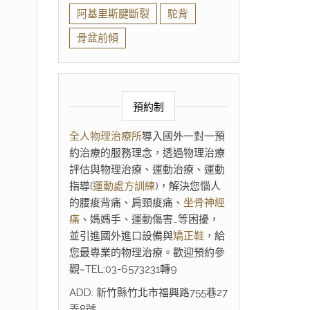
阿基里斯腱斷裂
駝背
骨盆前傾
預約制
全人物理治療所
導入國外一對一預
約治療的服務理念，透過物理治療
評估與物理治療、運動治療、運動
指導(
運動處方訓練
)，解決您惱人
的腰痠背痛、肩頸痠痛、
坐骨神經
痛
、媽媽手、運動傷害…等困擾，
並引進國外進口設備與
矯正鞋
，給
您最專業的物理治療。歡迎預約參
觀~TEL:03-6573231轉9
ADD: 新竹縣竹北市福興路755巷27
弄8號