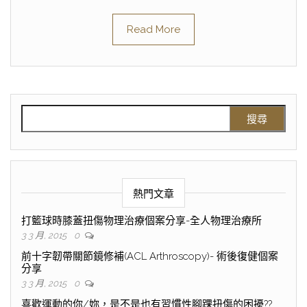
Read More
熱門文章
打籃球時膝蓋扭傷物理治療個案分享-全人物理治療所
3 3 月, 2015
0
前十字韌帶關節鏡修補(ACL Arthroscopy)- 術後復健個案
分享
3 3 月, 2015
0
喜歡運動的你/妳，是不是也有習慣性腳踝扭傷的困擾??