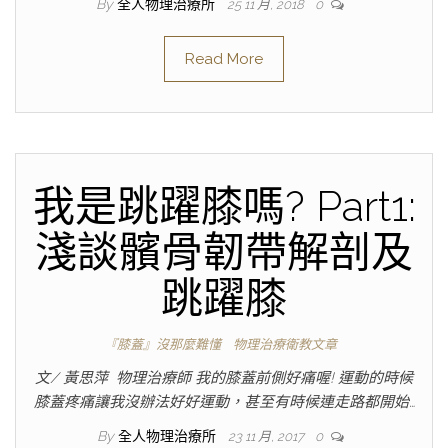
By
全人物理治療所
25 11 月, 2018
0
Read More
我是跳躍膝嗎? Part1:
淺談髕骨韌帶解剖及
跳躍膝
『膝蓋』沒那麼難懂
物理治療衛教文章
文/ 黃思萍 物理治療師 我的膝蓋前側好痛喔! 運動的時候
膝蓋疼痛讓我沒辦法好好運動，甚至有時候連走路都開始…
By
全人物理治療所
23 11 月, 2017
0