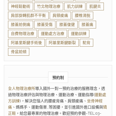
神經鬆動術
竹北物理治療
肌力訓練
肌腱炎
肩部旋轉肌群不平衡
肩頸痠痛
腰椎滑脫
膝蓋前側痛
膝蓋受傷
膝蓋復健
膝蓋痛
自費物理治療
運動處方治療
運動訓練
阿基里斯腱手術後
阿基里斯腱斷裂
駝背
骨盆前傾
預約制
全人物理治療所
導入國外一對一預約治療的服務理念，透
過物理治療評估與物理治療、運動治療、運動指導(
運動處
方訓練
)，解決您惱人的腰痠背痛、肩頸痠痛、
坐骨神經
痛
、媽媽手、運動傷害…等困擾，並引進國外進口設備與
矯
正鞋
，給您最專業的物理治療。歡迎預約參觀~TEL:03-