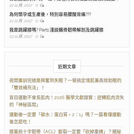
22 11 月, 2017
0
為何懷孕或生產後，特別容易腰酸背痛???
22 11 月, 2017
0
我是跳躍膝嗎? Part1:淺談髕骨韌帶解剖及跳躍膝
23 11 月, 2017
0
近期文章
夜間重訓完總是興奮到失眠？一餐搞定增肌兼高效助眠的
「雙效補充法」！
盲目運動不會長肌肉！2026 醫學文獻證實：逆轉肌肉流失
的「神秘區間」
運動後一定要「碳水：蛋白質 = 2：1」嗎？一篇看懂運動
後怎麼吃！
膝蓋前十字韌帶（ACL）斷裂一定要「砍掉重練」？揭秘