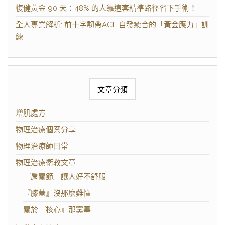
復健黃金 90 天：48% 的人靠這套精準路徑省下手術！
全人專業解析: 前十字韌帶ACL 自發癒合的「黃金應力」訓
練
文章分類
增肌處方
物理治療個案分享
物理治療師日常
物理治療衛教文章
『肩關節』讓人好不舒服
『膝蓋』沒那麼難懂
關於『核心』那黨事