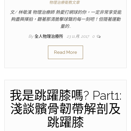
物理治療衛教文章
文/ 林敬濱 物理治療師 熱愛打網球的你，一定非常享受能
夠盡興揮拍，聽著那清脆擊球聲的每一刻吧！但隨著運動
量的…
By
全人物理治療所
23 11 月, 2017
0
Read More
我是跳躍膝嗎? Part1:
淺談髕骨韌帶解剖及
跳躍膝