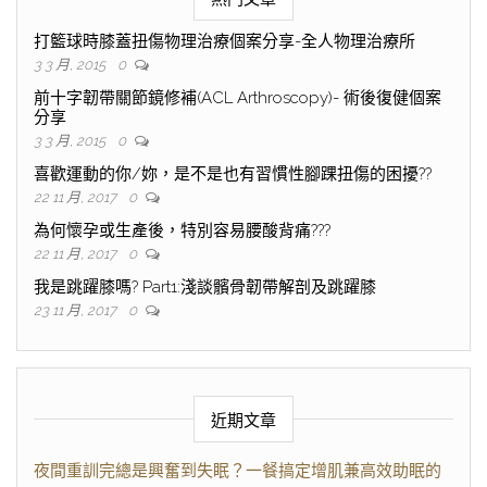
打籃球時膝蓋扭傷物理治療個案分享-全人物理治療所
3 3 月, 2015
0
前十字韌帶關節鏡修補(ACL Arthroscopy)- 術後復健個案
分享
3 3 月, 2015
0
喜歡運動的你/妳，是不是也有習慣性腳踝扭傷的困擾??
22 11 月, 2017
0
為何懷孕或生產後，特別容易腰酸背痛???
22 11 月, 2017
0
我是跳躍膝嗎? Part1:淺談髕骨韌帶解剖及跳躍膝
23 11 月, 2017
0
近期文章
夜間重訓完總是興奮到失眠？一餐搞定增肌兼高效助眠的