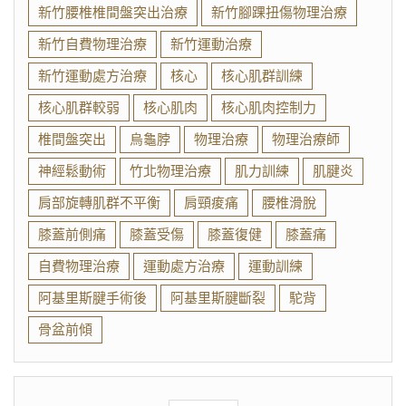
新竹腰椎椎間盤突出治療
新竹腳踝扭傷物理治療
新竹自費物理治療
新竹運動治療
新竹運動處方治療
核心
核心肌群訓練
核心肌群較弱
核心肌肉
核心肌肉控制力
椎間盤突出
烏龜脖
物理治療
物理治療師
神經鬆動術
竹北物理治療
肌力訓練
肌腱炎
肩部旋轉肌群不平衡
肩頸痠痛
腰椎滑脫
膝蓋前側痛
膝蓋受傷
膝蓋復健
膝蓋痛
自費物理治療
運動處方治療
運動訓練
阿基里斯腱手術後
阿基里斯腱斷裂
駝背
骨盆前傾