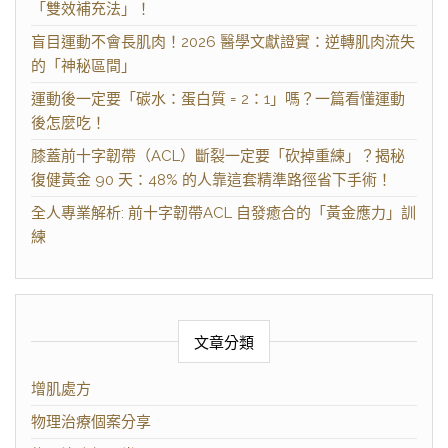
「雙效補充法」！
盲目運動不會長肌肉！2026 醫學文獻證實：逆轉肌肉流失
的「神秘區間」
運動後一定要「碳水：蛋白質 = 2：1」嗎？一篇看懂運動
後怎麼吃！
膝蓋前十字韌帶（ACL）斷裂一定要「砍掉重練」？揭秘
復健黃金 90 天：48% 的人靠這套精準路徑省下手術！
全人專業解析: 前十字韌帶ACL 自發癒合的「黃金應力」訓
練
文章分類
增肌處方
物理治療個案分享