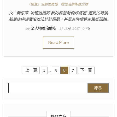
『膝蓋』沒那麼難懂
物理治療衛教文章
文/ 黃思萍 物理治療師 我的膝蓋前側好痛喔! 運動的時候
膝蓋疼痛讓我沒辦法好好運動，甚至有時候連走路都開始…
By
全人物理治療所
23 11 月, 2017
0
Read More
上一頁
1
...
5
6
7
下一頁
熱門文章