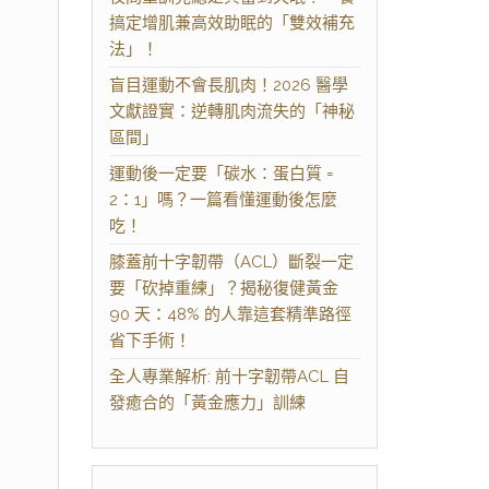
搞定增肌兼高效助眠的「雙效補充
法」！
盲目運動不會長肌肉！2026 醫學
文獻證實：逆轉肌肉流失的「神秘
區間」
運動後一定要「碳水：蛋白質 =
2：1」嗎？一篇看懂運動後怎麼
吃！
膝蓋前十字韌帶（ACL）斷裂一定
要「砍掉重練」？揭秘復健黃金
90 天：48% 的人靠這套精準路徑
省下手術！
全人專業解析: 前十字韌帶ACL 自
發癒合的「黃金應力」訓練