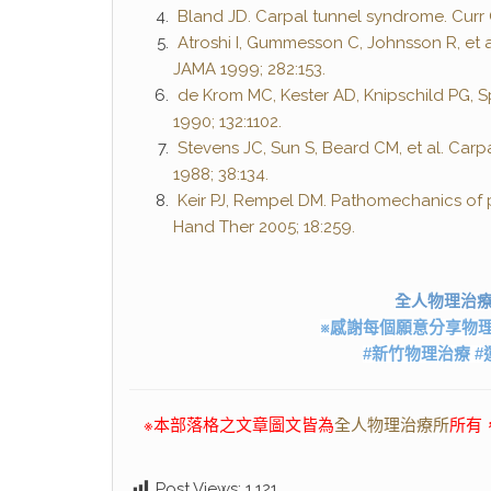
Bland JD. Carpal tunnel syndrome. Curr 
Atroshi I, Gummesson C, Johnsson R, et 
JAMA 1999; 282:153.
de Krom MC, Kester AD, Knipschild PG, S
1990; 132:1102.
Stevens JC, Sun S, Beard CM, et al. Car
1988; 38:134.
Keir PJ, Rempel DM. Pathomechanics of p
Hand Ther 2005; 18:259.
全人物理治
※感謝每個願意分享物
#新竹物理治療 #
※本部落格之文章圖文皆為
全人物理治療所
所有
Post Views:
1,121