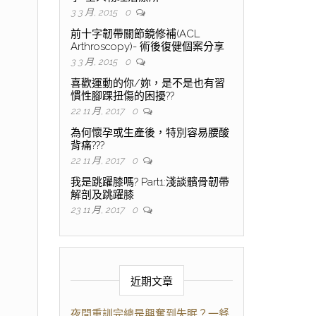
3 3 月, 2015
0
前十字韌帶關節鏡修補(ACL
Arthroscopy)- 術後復健個案分享
3 3 月, 2015
0
喜歡運動的你/妳，是不是也有習
慣性腳踝扭傷的困擾??
22 11 月, 2017
0
為何懷孕或生產後，特別容易腰酸
背痛???
22 11 月, 2017
0
我是跳躍膝嗎? Part1:淺談髕骨韌帶
解剖及跳躍膝
23 11 月, 2017
0
近期文章
夜間重訓完總是興奮到失眠？一餐