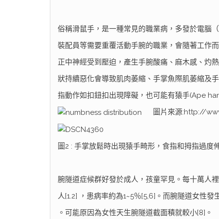
俗稱滑鼠手，是一種常見的職業病，多發於電腦（
裝配員等需要重覆活動手腕的職業，會隨著工作而
正中神經受到壓迫，產生手腕酸痛、麻木感、灼熱
狀持續惡化會導致肌肉萎縮、手掌魚際肌萎縮及手
指動作如扣鈕扣出現障礙，也可能有猿手(Ape ha
圖片來源:http://www.
圖2 : 手掌放鬆時出現猿手畸形，食指和拇指過度
腕隧道症候群好發於成人，孩童罕見。每十萬人裡，男性
人[1.2] ，患病率約為1~5％[5,6]。而腕隧道女性發生
。可能原因為女性天生腕隧道截面積就較小[8]。