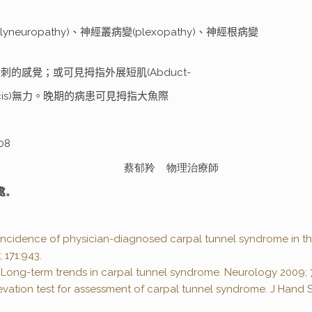
uropathy)、神經叢病變(plexopathy)、神經根病變
的感覺；或可見拇指外展短肌(Abduct-
 Pollicis)無力。晚期的病患可見拇指大魚際
008
物理治療師
處。
l. Incidence of physician-diagnosed carpal tunnel syndrome in t
 171:943.
. Long-term trends in carpal tunnel syndrome. Neurology 2009; 7
levation test for assessment of carpal tunnel syndrome. J Hand 