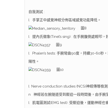
自我測試 :
l
手掌正中感覺神經分佈區域感覺功能降低。
圖8
l
提內氏徵象(Tinel’s sing) : 在手腕腹側處
圖9
l
Phalen’s tests: 手腕彎曲90度，持續3
陽性。
圖10
l
Nerve conduction studies (NCS)神經
n
神經若在腕隧道受到壓迫一段時間後，由手腕
l
肌電圖測試(EMG test) :受壓迫後，運動