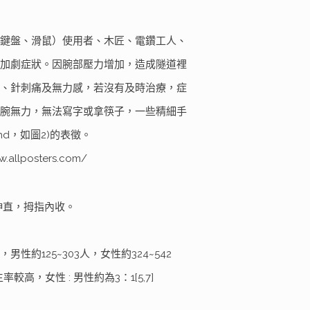
鍵盤、滑鼠）使用者、木匠、電鑽工人、
加劇症狀。因腕部壓力增加，造成隧道裡
、針刺痛及無力感，若沒有及時治療，症
腕無力，無法寫字或拿筷子，一些精細手
nd，如圖
2)
的表徵。
allposters.com/
伸直，拇指內收。
約125~303人，女性約324~542
率較高，女性 : 男性約為3：1[5,7]