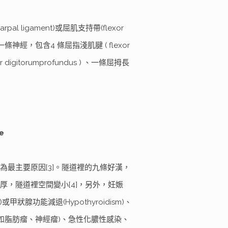
al ligament)或屈肌支持帶(flexor
條神經，包含4 條屈指淺肌腱 ( flexor
xor digitorumprofundus ) 、一條屈拇長
me
最主要原因[3]。隧道裡的九條好漢，
，隧道裡空間變小[4]，另外，妊娠
或甲狀腺功能減退(Hypothyroidism)、
腫瘤(如脂肪瘤、神經瘤)、急性化膿性感染、