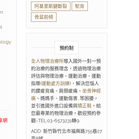
阿基里斯腱斷裂
駝背
n.
骨盆前傾
l
rology
預約制
J
全人物理治療所
導入國外一對一預
約治療的服務理念，透過物理治療
評估與物理治療、運動治療、運動
指導(
運動處方訓練
)，解決您惱人
的腰痠背痛、肩頸痠痛、
坐骨神經
痛
、媽媽手、運動傷害…等困擾，
並引進國外進口設備與
矯正鞋
，給
您最專業的物理治療。歡迎預約參
享網
觀~TEL:03-6573231轉9
ADD: 新竹縣竹北市福興路755巷27
弄8號