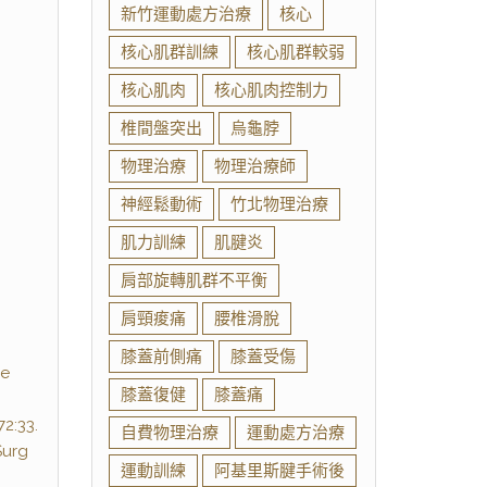
新竹運動處方治療
核心
核心肌群訓練
核心肌群較弱
核心肌肉
核心肌肉控制力
椎間盤突出
烏龜脖
物理治療
物理治療師
神經鬆動術
竹北物理治療
肌力訓練
肌腱炎
肩部旋轉肌群不平衡
肩頸痠痛
腰椎滑脫
膝蓋前側痛
膝蓋受傷
he
膝蓋復健
膝蓋痛
2:33.
自費物理治療
運動處方治療
Surg
運動訓練
阿基里斯腱手術後