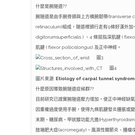
什麼是腕隧道??
腕隧道是由手腕骨頭與上方橫腕韌帶(transverse carp
retinaculum)組成，隧道裡頭行走有9條好漢外加一
digitorumsuperficialis ) 、4 條屈指深肌腱 ( fle
肌腱 ( flexor pollicislongus) 及正中神經。
圖3
圖4
圖片來源:
Etiology of carpal tunnel syndro
什麼原因導致腕隧道症候群??
目前研究已證實腕隧道壓力增加，使正中神經缺氧為
因重複過度使用手腕，使得九條肌腱發炎腫脹或變厚
末期、糖尿病、甲狀腺功能亢進(Hyperthyroidism)
肢端肥大症(acromegaly)、風濕性關節炎、