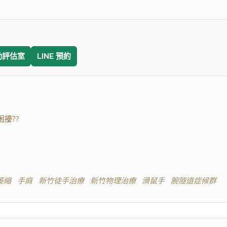
動評估室
LINE 預約
擾??
萎縮
手麻
新竹徒手治療
新竹物理治療
滑鼠手
腕隧道症候群