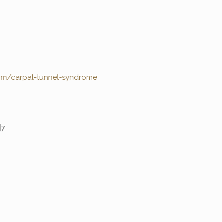
om/carpal-tunnel-syndrome
7