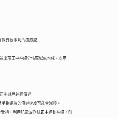
輕叩，好像有被電到的痠麻感
0-60秒，若出現正中神經分佈區域麻木感，表示
傳導檢測正中感覺神經傳導
至手指遠端的傳導速度可能會減慢。
神經也會受損，利用肌電圖測試正中運動神經，則