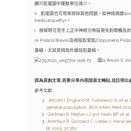
顯示肌電圖中運動單位減少。
n
肌電圖也可用來排除其他問題，如神經病變(polyne
(radiculopathy)。
l
檢察時可見手上正中神經分佈區喪失對輕觸及針刺
or Pollicis Brevis)及拇指對掌肌(Opponens
萎縮，尤其是拇指外展短肌萎縮。
圖
11 Aroori S ,2
蔡郁羚 
因為原創文章,若要分享內容請原文轉貼,並註明出
參考文獻:
Atroshi I, Englund M, Turkiewicz A, et a
general population. Arch Intern Med 2011;
Gelfman R, Melton LJ 3rd, Yawn BP, et al
Amirfeyz R, Gozzard C, Leslie IJ. Hand e
Br 2005; 30:361.