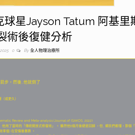
星Jayson Tatum 阿基里
裂術後復健分析
By
全人物理治療所
 2025
0
個弓箭步，然後…他就倒了
比賽（或更久）
tematic Review and Meta-analysis (Journal of ISAKOS, 2022)
一聲就去了 。 他用了當時的「傳統開放式修復術」 。 雖然他8個月後硬是回歸 ，但… 鄉民們都懂，那個
員效率值) 在受傷後暴跌 。