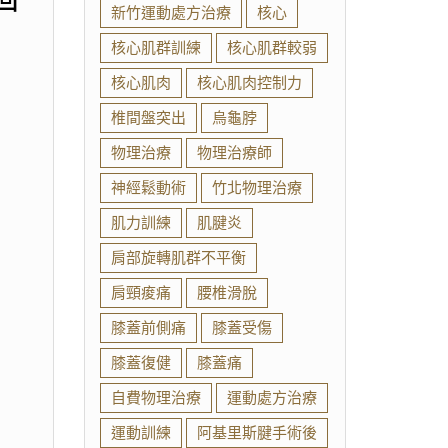
新竹運動處方治療
核心
核心肌群訓練
核心肌群較弱
核心肌肉
核心肌肉控制力
椎間盤突出
烏龜脖
物理治療
物理治療師
神經鬆動術
竹北物理治療
肌力訓練
肌腱炎
肩部旋轉肌群不平衡
肩頸痠痛
腰椎滑脫
膝蓋前側痛
膝蓋受傷
膝蓋復健
膝蓋痛
自費物理治療
運動處方治療
運動訓練
阿基里斯腱手術後