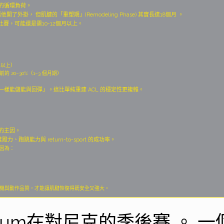
向的循環負荷。
他開了外掛， 但肌腱的「重塑期」(Remodeling Phase) 其實長達18個月 。
比賽，可能還是需10-12個月以上。
月以上）
的 20–30%（1–3 個月期）
樣能儲能與回彈」。這比單純重建 ACL 的穩定性更複雜。
的主因。
跑跳能力與 return-to-sport 的成功率。
因為：
機與動作品質，才能讓肌腱恢復得既安全又強大。
atum在對尼克的季後賽 。 一