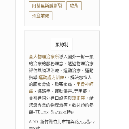
阿基里斯腱斷裂
駝背
骨盆前傾
預約制
全人物理治療所
導入國外一對一預
約治療的服務理念，透過物理治療
評估與物理治療、運動治療、運動
指導(
運動處方訓練
)，解決您惱人
的腰痠背痛、肩頸痠痛、
坐骨神經
痛
、媽媽手、運動傷害…等困擾，
並引進國外進口設備與
矯正鞋
，給
您最專業的物理治療。歡迎預約參
觀~TEL:03-6573231轉9
ADD: 新竹縣竹北市福興路755巷27
弄8號