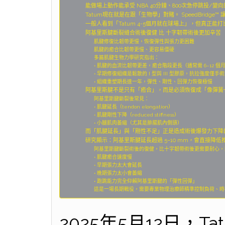
能做場上動作能承受 NBA 40分鐘、800次急停跳投/變
Tatum現在就是在跟「生物學」對賭。 SpeedBridge™ 讓
一般人看到「Tatum 4-5個月就在球場上」，但真正能打
阿基里斯腱斷裂縫合術後復健 比 十字韌帶術後更加辛苦
肌腱修復比韌帶更慢，恢復彈性與張力更困難
肌腱的癒合比韌帶更慢、更容易僵硬
多篇肌腱生物力學研究指出：
• 肌腱的血流比韌帶更差，癒合階段更長（通常需 6–12 個
• 早期修復組織是鬆散的 I 型與 III 型膠原，抗拉強度僅手術前
• 組織重塑期長達一年，彈性、剛性、回彈力恢復極慢
阿基里斯腱不是只有「癒合」，而是必須恢復成「像彈簧一
阿基里斯腱斷裂後常見：
• 肌腱延長（tendon elongation）
• 肌腱剛性下降（reduced stiffness）
• 小腿肌肉萎縮（尤其是腓腸肌內側頭）
而「肌腱延長」與「剛性不足」正是造成術後爆發力下降
研究顯示：阿基里斯腱延長超過 5–10 mm，會直接降低推蹬力、
阿基里斯腱斷裂術後的復健，比十字韌帶術後更需要耐心，
• 肌腱癒合速度慢
• 早期張力太大會延長
• 晚期張力太小會萎縮
• 跑跳能力完全仰賴阿基里斯腱的「彈性回彈」
這是一場長期戰役，需要專業物理治療師精準控制負荷、時
2025年5月12日，T