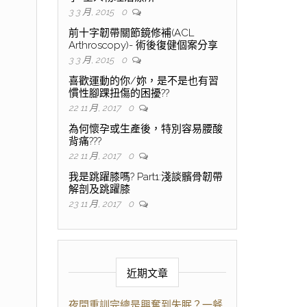
3 3 月, 2015
0
前十字韌帶關節鏡修補(ACL
Arthroscopy)- 術後復健個案分享
3 3 月, 2015
0
喜歡運動的你/妳，是不是也有習
慣性腳踝扭傷的困擾??
22 11 月, 2017
0
為何懷孕或生產後，特別容易腰酸
背痛???
22 11 月, 2017
0
我是跳躍膝嗎? Part1:淺談髕骨韌帶
解剖及跳躍膝
23 11 月, 2017
0
近期文章
夜間重訓完總是興奮到失眠？一餐