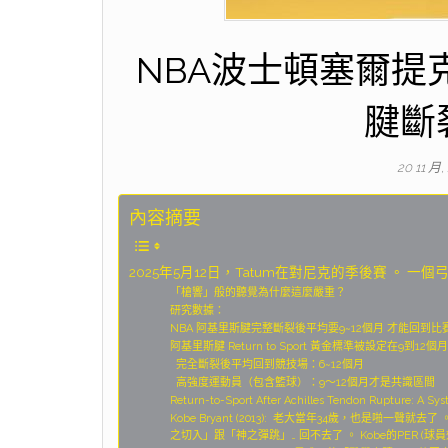
NBA波士頓塞爾提克球
腱斷
20 11 月,
內容摘要
2025年5月12日，Tatum在對尼克的季後賽 。 一
「槍響」般的聽覺為什麼這麼嚴重？
研究數據：
NBA 阿基里斯腱完整斷裂後平均要9~12個月 才能回到
阿基里斯腱 Return to Sport 黃金標準被設定在9到12個月
完全斷裂後平均回到競技場：6~12個月
高強度運動員（包含籃球）：9～12個月才是共識區間
Return-to-Sport After Achilles Tendon Rupture: A Sys
Kobe Bryant (2013): 老大當年34歲，也是啪
之切入」跟「神之彈跳」… 回不去了 。 Kobe的PER (球