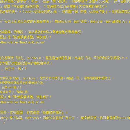
。 他回來後甚至得分還更高 。 但是！ KD是「耐心點滿」，他整整休了 18個月 (556天) 。 這中間還
飛人」變成「中距離無解教科書」 。 他用技巧跟身高彌補了失去的純粹爆發力。
m(27歲)最該害怕的例子 。 Cousins受傷時也是27歲 。 他試圖回歸… 然後… 就沒有然後了。 他的職業生
 (生物學上的癒合大家時間都差不多 )。 而是因為他「開始復健、開始承重、開始訓練肌肉」
砍掉重練」的階段 。 這就是他能6個月開始灌籃的醫學基礎。
示「早期活動」比「拖到很晚才動」恢復更好！
fter Achilles Tendon Rupture”
用了生化材質的「錨釘」(anchors) 。 醫生是直接把肌腱，用錨釘「釘」回你的腳跟骨(跟骨)上 。
它的極限抗拉強度遠高於傳統縫合法 )
l）」完全不一樣了！
了生化材質的「錨釘」(anchors) 。 醫生是直接把肌腱，用錨釘「釘」回你的腳跟骨(跟骨)上 。
的極限抗拉強度遠高於傳統縫合法 )
）」完全不一樣了！
統手術早了「整整6週」
示「早期活動」比「拖到很晚才動」恢復更好！
fter Achilles Tendon Rupture”
「釘」回去，它很堅固， 但它還是「修補過的彈簧」。
ty) 或「勁道」(stiffness)， 可能永久性的回不去了 。 (有文獻提過，你可能會損失10-20%
 。