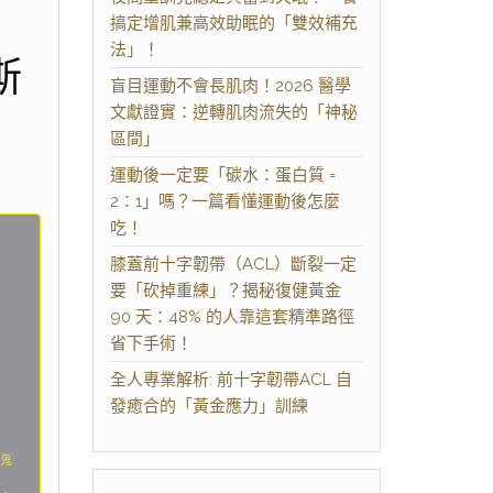
搞定增肌兼高效助眠的「雙效補充
法」！
斯
盲目運動不會長肌肉！2026 醫學
文獻證實：逆轉肌肉流失的「神秘
區間」
運動後一定要「碳水：蛋白質 =
2：1」嗎？一篇看懂運動後怎麼
吃！
膝蓋前十字韌帶（ACL）斷裂一定
要「砍掉重練」？揭秘復健黃金
90 天：48% 的人靠這套精準路徑
省下手術！
全人專業解析: 前十字韌帶ACL 自
發癒合的「黃金應力」訓練
「鬼