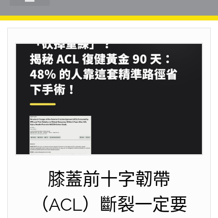
膝蓋前十字韌帶
（ACL）斷裂一定要