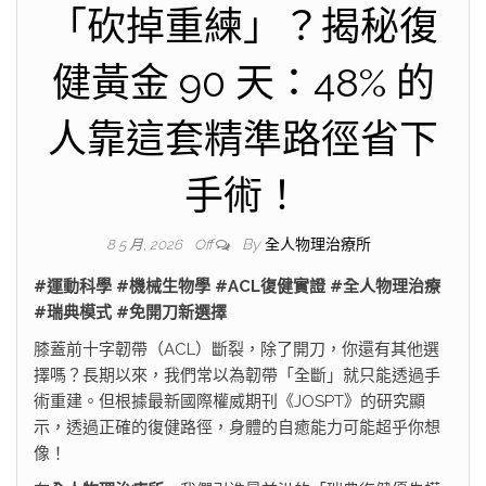
「砍掉重練」？揭秘復
健黃金 90 天：48% 的
人靠這套精準路徑省下
手術！
By
全人物理治療所
8 5 月, 2026
Off
#運動科學 #機械生物學 #ACL復健實證 #全人物理治療
#瑞典模式 #免開刀新選擇
膝蓋前十字韌帶（ACL）斷裂，除了開刀，你還有其他選
擇嗎？長期以來，我們常以為韌帶「全斷」就只能透過手
術重建。但根據最新國際權威期刊《JOSPT》的研究顯
示，透過正確的復健路徑，身體的自癒能力可能超乎你想
像！