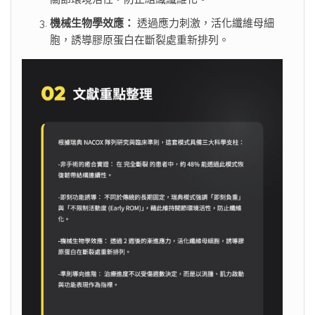
機械生物學效應：
透過應力刺激，活化纖維母細
胞，誘導膠原蛋白在斷裂處重新排列。