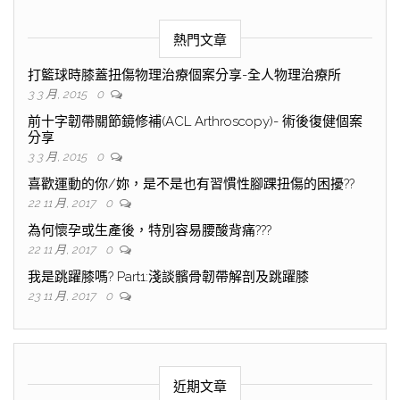
熱門文章
打籃球時膝蓋扭傷物理治療個案分享-全人物理治療所
3 3 月, 2015
0
前十字韌帶關節鏡修補(ACL Arthroscopy)- 術後復健個案
分享
3 3 月, 2015
0
喜歡運動的你/妳，是不是也有習慣性腳踝扭傷的困擾??
22 11 月, 2017
0
為何懷孕或生產後，特別容易腰酸背痛???
22 11 月, 2017
0
我是跳躍膝嗎? Part1:淺談髕骨韌帶解剖及跳躍膝
23 11 月, 2017
0
近期文章