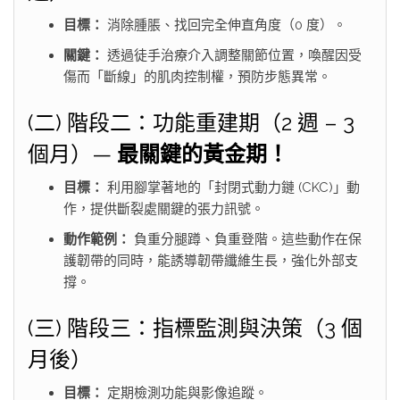
目標：
消除腫脹、找回完全伸直角度（0 度）。
關鍵：
透過徒手治療介入調整關節位置，喚醒因受
傷而「斷線」的肌肉控制權，預防步態異常。
(二) 階段二：功能重建期（2 週 – 3
個月）—
最關鍵的黃金期！
目標：
利用腳掌著地的「封閉式動力鏈 (CKC)」動
作，提供斷裂處關鍵的張力訊號。
動作範例：
負重分腿蹲、負重登階。這些動作在保
護韌帶的同時，能誘導韌帶纖維生長，強化外部支
撐。
(三) 階段三：指標監測與決策（3 個
月後）
目標：
定期檢測功能與影像追蹤。