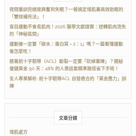
夜間重訓完總是興奮到失眠？一餐搞定增肌兼高效助眠的
「雙效補充法」！
盲目運動不會長肌肉！2026 醫學文獻證實：逆轉肌肉流失
的「神秘區間」
運動後一定要「碳水：蛋白質 = 2：1」嗎？一篇看懂運動
後怎麼吃！
膝蓋前十字韌帶（ACL）斷裂一定要「砍掉重練」？揭秘
復健黃金 90 天：48% 的人靠這套精準路徑省下手術！
全人專業解析: 前十字韌帶ACL 自發癒合的「黃金應力」訓
練
文章分類
增肌處方