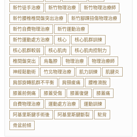
新竹徒手治療
新竹物理治療
新竹物理治療師
新竹腰椎椎間盤突出治療
新竹腳踝扭傷物理治療
新竹自費物理治療
新竹運動治療
新竹運動處方治療
核心
核心肌群訓練
核心肌群較弱
核心肌肉
核心肌肉控制力
椎間盤突出
烏龜脖
物理治療
物理治療師
神經鬆動術
竹北物理治療
肌力訓練
肌腱炎
肩部旋轉肌群不平衡
肩頸痠痛
腰椎滑脫
膝蓋前側痛
膝蓋受傷
膝蓋復健
膝蓋痛
自費物理治療
運動處方治療
運動訓練
阿基里斯腱手術後
阿基里斯腱斷裂
駝背
骨盆前傾