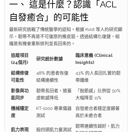
一、 這是什麼？認識「ACL
自發癒合」的可能性
最新研究挑戰了傳統醫學的認知。根據 Kvist 等人的研究顯
示，韌帶不再是不可復原的橡皮筋，透過結構化復健，組
織是有機會重新排列並長回來的。
追蹤項目
臨床意義 (Clinical
研究統計數據
(24個月)
Insights)
結構修復
48% 的患者恢復
43% 的人長回扎實的韌
可能性
結構連續性
帶纖維
影像與功
韌帶長回者，膝蓋
「脫節感」比例從 50%
能同步
虛軟感降低
大幅降至 11%
機械穩定
KT-1000 專業儀器
自發癒合者穩定度顯著
度
測試
高於未癒合者
韌帶連續性越好，肌力
肌力表現
股四頭肌力量測試