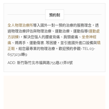
預約制
全人物理治療所
導入國外一對一預約治療的服務理念，透
過物理治療評估與物理治療、運動治療、運動指導(
運動處
方訓練
)，解決您惱人的腰痠背痛、肩頸痠痛、
坐骨神經
痛
、媽媽手、運動傷害…等困擾，並引進國外進口設備與
矯
正鞋
，給您最專業的物理治療。歡迎預約參觀~TEL:03-
6573231轉9
ADD: 新竹縣竹北市福興路755巷27弄8號