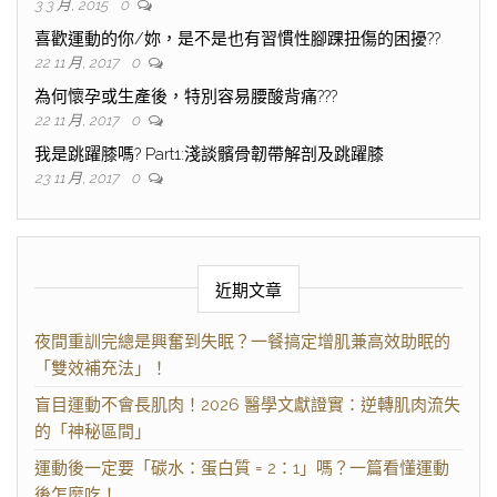
3 3 月, 2015
0
喜歡運動的你/妳，是不是也有習慣性腳踝扭傷的困擾??
22 11 月, 2017
0
為何懷孕或生產後，特別容易腰酸背痛???
22 11 月, 2017
0
我是跳躍膝嗎? Part1:淺談髕骨韌帶解剖及跳躍膝
23 11 月, 2017
0
近期文章
夜間重訓完總是興奮到失眠？一餐搞定增肌兼高效助眠的
「雙效補充法」！
盲目運動不會長肌肉！2026 醫學文獻證實：逆轉肌肉流失
的「神秘區間」
運動後一定要「碳水：蛋白質 = 2：1」嗎？一篇看懂運動
後怎麼吃！