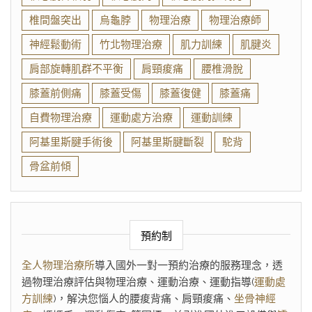
椎間盤突出
烏龜脖
物理治療
物理治療師
神經鬆動術
竹北物理治療
肌力訓練
肌腱炎
肩部旋轉肌群不平衡
肩頸痠痛
腰椎滑脫
膝蓋前側痛
膝蓋受傷
膝蓋復健
膝蓋痛
自費物理治療
運動處方治療
運動訓練
阿基里斯腱手術後
阿基里斯腱斷裂
駝背
骨盆前傾
預約制
全人物理治療所
導入國外一對一預約治療的服務理念，透
過物理治療評估與物理治療、運動治療、運動指導(
運動處
方訓練
)，解決您惱人的腰痠背痛、肩頸痠痛、
坐骨神經