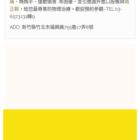
痛
、媽媽手、運動傷害…等困擾，並引進國外進口設備與
矯
正鞋
，給您最專業的物理治療。歡迎預約參觀~TEL:03-
6573231轉9
ADD: 新竹縣竹北市福興路755巷27弄8號