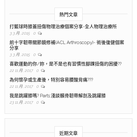
熱門文章
打籃球時膝蓋扭傷物理治療個案分享-全人物理治療所
3 3 月, 2015
0
前十字韌帶關節鏡修補(ACL Arthroscopy)- 術後復健個案
分享
3 3 月, 2015
0
喜歡運動的你/妳，是不是也有習慣性腳踝扭傷的困擾??
22 11 月, 2017
0
為何懷孕或生產後，特別容易腰酸背痛???
22 11 月, 2017
0
我是跳躍膝嗎? Part1:淺談髕骨韌帶解剖及跳躍膝
23 11 月, 2017
0
近期文章