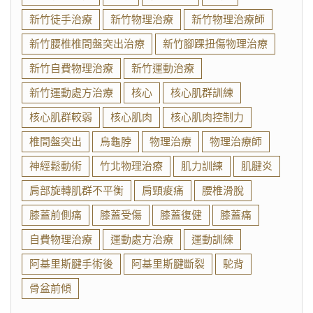
新竹徒手治療
新竹物理治療
新竹物理治療師
新竹腰椎椎間盤突出治療
新竹腳踝扭傷物理治療
新竹自費物理治療
新竹運動治療
新竹運動處方治療
核心
核心肌群訓練
核心肌群較弱
核心肌肉
核心肌肉控制力
椎間盤突出
烏龜脖
物理治療
物理治療師
神經鬆動術
竹北物理治療
肌力訓練
肌腱炎
肩部旋轉肌群不平衡
肩頸痠痛
腰椎滑脫
膝蓋前側痛
膝蓋受傷
膝蓋復健
膝蓋痛
自費物理治療
運動處方治療
運動訓練
阿基里斯腱手術後
阿基里斯腱斷裂
駝背
骨盆前傾