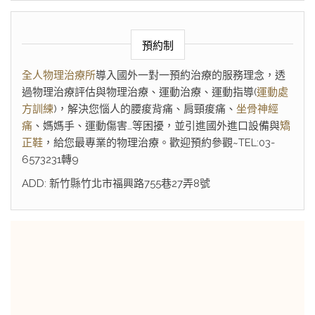
預約制
全人物理治療所
導入國外一對一預約治療的服務理念，透
過物理治療評估與物理治療、運動治療、運動指導(
運動處
方訓練
)，解決您惱人的腰痠背痛、肩頸痠痛、
坐骨神經
痛
、媽媽手、運動傷害…等困擾，並引進國外進口設備與
矯
正鞋
，給您最專業的物理治療。歡迎預約參觀~TEL:03-
6573231轉9
ADD: 新竹縣竹北市福興路755巷27弄8號