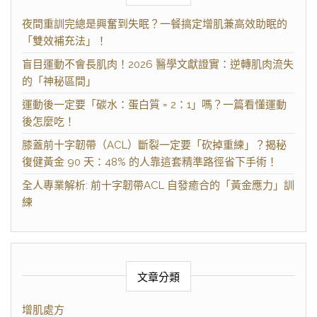
夜間重訓完總是興奮到失眠？一餐搞定增肌兼高效助眠的
「雙效補充法」！
盲目運動不會長肌肉！2026 醫學文獻證實：逆轉肌肉流失
的「神秘區間」
運動後一定要「碳水：蛋白質 = 2：1」嗎？一篇看懂運動
後怎麼吃！
膝蓋前十字韌帶（ACL）斷裂一定要「砍掉重練」？揭秘
復健黃金 90 天：48% 的人靠這套精準路徑省下手術！
全人專業解析: 前十字韌帶ACL 自發癒合的「黃金應力」訓
練
文章分類
增肌處方