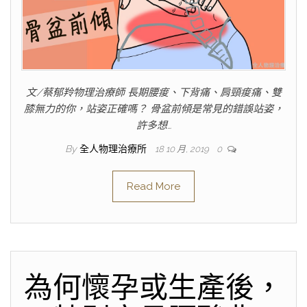
文/蔡郁羚物理治療師 長期腰痠、下背痛、肩頸痠痛、雙
膝無力的你，站姿正確嗎？ 骨盆前傾是常見的錯誤站姿，
許多想…
By
全人物理治療所
18 10 月, 2019
0
Read More
為何懷孕或生產後，