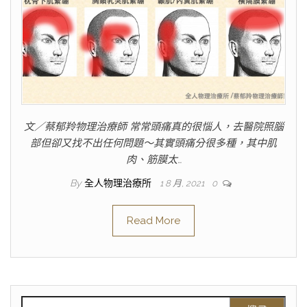
文／蔡郁羚物理治療師 常常頭痛真的很惱人，去醫院照腦
部但卻又找不出任何問題～其實頭痛分很多種，其中肌
肉、筋膜太…
By
全人物理治療所
1 8 月, 2021
0
Read More