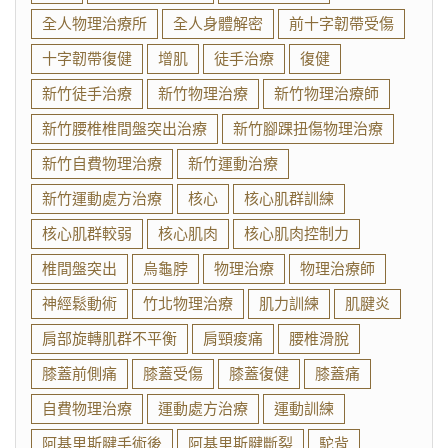
全人物理治療所
全人身體解密
前十字韌帶受傷
十字韌帶復健
增肌
徒手治療
復健
新竹徒手治療
新竹物理治療
新竹物理治療師
新竹腰椎椎間盤突出治療
新竹腳踝扭傷物理治療
新竹自費物理治療
新竹運動治療
新竹運動處方治療
核心
核心肌群訓練
核心肌群較弱
核心肌肉
核心肌肉控制力
椎間盤突出
烏龜脖
物理治療
物理治療師
神經鬆動術
竹北物理治療
肌力訓練
肌腱炎
肩部旋轉肌群不平衡
肩頸痠痛
腰椎滑脫
膝蓋前側痛
膝蓋受傷
膝蓋復健
膝蓋痛
自費物理治療
運動處方治療
運動訓練
阿基里斯腱手術後
阿基里斯腱斷裂
駝背