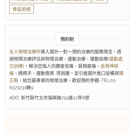
骨盆前傾
預約制
全人物理治療所
導入國外一對一預約治療的服務理念，透
過物理治療評估與物理治療、運動治療、運動指導(
運動處
方訓練
)，解決您惱人的腰痠背痛、肩頸痠痛、
坐骨神經
痛
、媽媽手、運動傷害…等困擾，並引進國外進口設備與
矯
正鞋
，給您最專業的物理治療。歡迎預約參觀~TEL:03-
6573231轉9
ADD: 新竹縣竹北市福興路755巷27弄8號