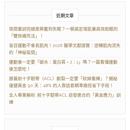
近期文章
夜間重訓完總是興奮到失眠？一餐搞定增肌兼高效助眠的
「雙效補充法」！
盲目運動不會長肌肉！2026 醫學文獻證實：逆轉肌肉流失
的「神秘區間」
運動後一定要「碳水：蛋白質 = 2：1」嗎？一篇看懂運動
後怎麼吃！
膝蓋前十字韌帶（ACL）斷裂一定要「砍掉重練」？揭秘
復健黃金 90 天：48% 的人靠這套精準路徑省下手術！
全人專業解析: 前十字韌帶ACL 自發癒合的「黃金應力」訓
練