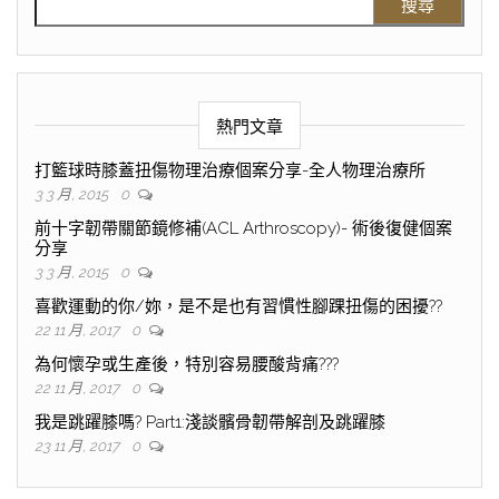
熱門文章
打籃球時膝蓋扭傷物理治療個案分享-全人物理治療所
3 3 月, 2015
0
前十字韌帶關節鏡修補(ACL Arthroscopy)- 術後復健個案
分享
3 3 月, 2015
0
喜歡運動的你/妳，是不是也有習慣性腳踝扭傷的困擾??
22 11 月, 2017
0
為何懷孕或生產後，特別容易腰酸背痛???
22 11 月, 2017
0
我是跳躍膝嗎? Part1:淺談髕骨韌帶解剖及跳躍膝
23 11 月, 2017
0