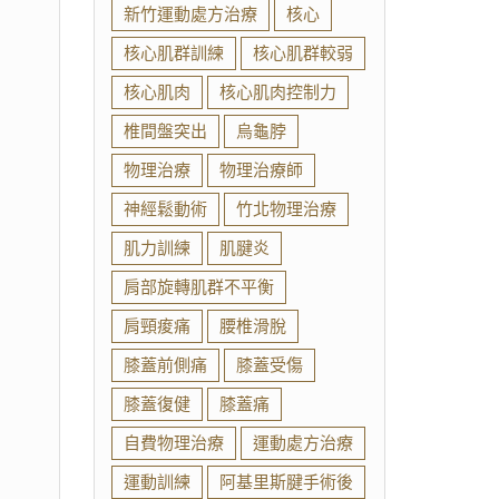
新竹運動處方治療
核心
核心肌群訓練
核心肌群較弱
核心肌肉
核心肌肉控制力
椎間盤突出
烏龜脖
物理治療
物理治療師
神經鬆動術
竹北物理治療
肌力訓練
肌腱炎
肩部旋轉肌群不平衡
肩頸痠痛
腰椎滑脫
膝蓋前側痛
膝蓋受傷
膝蓋復健
膝蓋痛
自費物理治療
運動處方治療
運動訓練
阿基里斯腱手術後