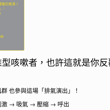
腰酸的根源！
出」！
出
收縮）
推型咳嗽者，也許這就是你反
群 也參與這場「排氣演出」！
→ 吸氣 → 壓縮 → 呼出