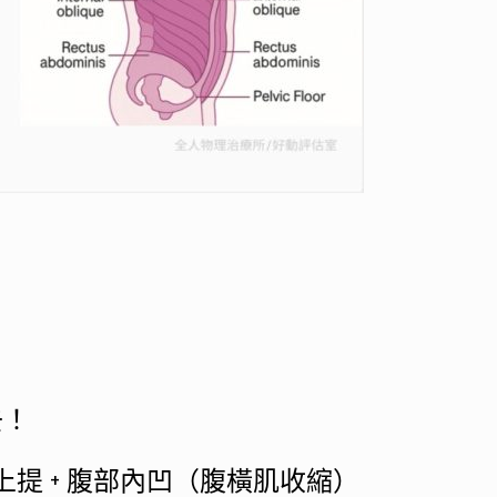
去！
提 + 腹部內凹（腹橫肌收縮）