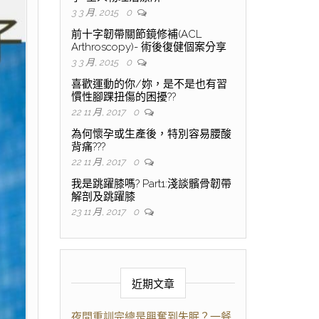
3 3 月, 2015
0
前十字韌帶關節鏡修補(ACL
Arthroscopy)- 術後復健個案分享
3 3 月, 2015
0
喜歡運動的你/妳，是不是也有習
慣性腳踝扭傷的困擾??
22 11 月, 2017
0
為何懷孕或生產後，特別容易腰酸
背痛???
22 11 月, 2017
0
我是跳躍膝嗎? Part1:淺談髕骨韌帶
解剖及跳躍膝
23 11 月, 2017
0
近期文章
夜間重訓完總是興奮到失眠？一餐