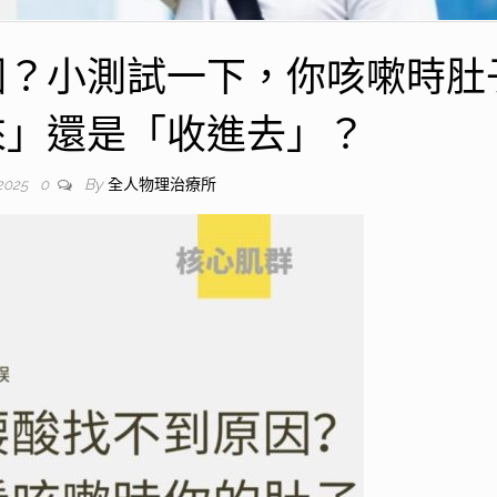
因？小測試一下，你咳嗽時肚
來」還是「收進去」？
By
全人物理治療所
 2025
0