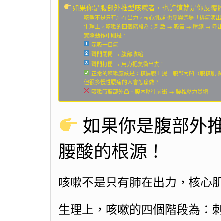
如果你是腹部外推型咳嗽者，也許這就是你反覆
咳嗽不是只有肺在出力，核心肌群 也參與這場「排氣演
生理上，咳嗽的四個階段為：刺激 → 吸氣 → 壓縮 → 呼
實際動作中則是：
深吸一口氣
聲門關閉 → 腹部收縮
聲門打開 → 用力把氣衝出去！
正常的咳嗽應該是：橫隔膜上提 + 腹部內凹（腹橫肌
但很多慢性腰痛的人會怎麼做？
咳嗽時腹部外凸、腹內壓往前衝 → 腰椎壓力暴增
如果你是腹部外
腰酸的根源！
咳嗽不是只有肺在出力，核心肌
生理上，咳嗽的四個階段為：刺激 