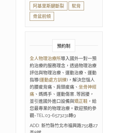
阿基里斯腱斷裂
駝背
骨盆前傾
預約制
全人物理治療所
導入國外一對一預
約治療的服務理念，透過物理治療
評估與物理治療、運動治療、運動
指導(
運動處方訓練
)，解決您惱人
的腰痠背痛、肩頸痠痛、
坐骨神經
痛
、媽媽手、運動傷害…等困擾，
並引進國外進口設備與
矯正鞋
，給
您最專業的物理治療。歡迎預約參
觀~TEL:03-6573231轉9
ADD: 新竹縣竹北市福興路755巷27
弄8號