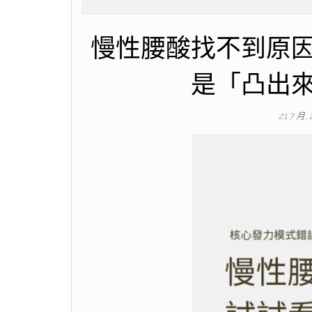
慢性腰酸找不到原
是「凸出
21 7 月,