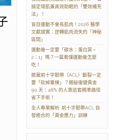
搞定增肌兼高效助眠的「雙效補充
法」！
子
盲目運動不會長肌肉！2026 醫學
文獻證實：逆轉肌肉流失的「神秘
區間」
運動後一定要「碳水：蛋白質 =
2：1」嗎？一篇看懂運動後怎麼
吃！
膝蓋前十字韌帶（ACL）斷裂一定
要「砍掉重練」？揭秘復健黃金
90 天：48% 的人靠這套精準路徑
省下手術！
全人專業解析: 前十字韌帶ACL 自
發癒合的「黃金應力」訓練