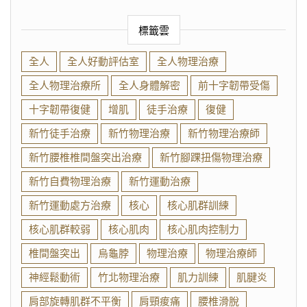
標籤雲
全人
全人好動評估室
全人物理治療
全人物理治療所
全人身體解密
前十字韌帶受傷
十字韌帶復健
增肌
徒手治療
復健
新竹徒手治療
新竹物理治療
新竹物理治療師
新竹腰椎椎間盤突出治療
新竹腳踝扭傷物理治療
新竹自費物理治療
新竹運動治療
新竹運動處方治療
核心
核心肌群訓練
核心肌群較弱
核心肌肉
核心肌肉控制力
椎間盤突出
烏龜脖
物理治療
物理治療師
神經鬆動術
竹北物理治療
肌力訓練
肌腱炎
肩部旋轉肌群不平衡
肩頸痠痛
腰椎滑脫