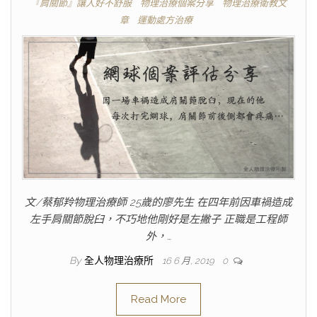
『肩關節』讓人好不舒服
物理治療個案分享
物理治療衛教文
章
運動處方治療
文/蔡郁羚物理治療師 25歲的廖先生 在四年前因車禍造成
左手肩關節脫臼，不巧地他剛好是左撇子 正職是工程師
外，…
By
全人物理治療所
16 6 月, 2019
0
Read More