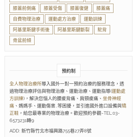
膝蓋前側痛
膝蓋受傷
膝蓋復健
膝蓋痛
自費物理治療
運動處方治療
運動訓練
阿基里斯腱手術後
阿基里斯腱斷裂
駝背
骨盆前傾
預約制
全人物理治療所
導入國外一對一預約治療的服務理念，透
過物理治療評估與物理治療、運動治療、運動指導(
運動處
方訓練
)，解決您惱人的腰痠背痛、肩頸痠痛、
坐骨神經
痛
、媽媽手、運動傷害…等困擾，並引進國外進口設備與
矯
正鞋
，給您最專業的物理治療。歡迎預約參觀~TEL:03-
6573231轉9
ADD: 新竹縣竹北市福興路755巷27弄8號