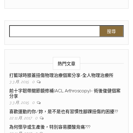
熱門文章
打籃球時膝蓋扭傷物理治療個案分享-全人物理治療所
3 3 月, 2015
0
前十字韌帶關節鏡修補(ACL Arthroscopy)- 術後復健個案
分享
3 3 月, 2015
0
喜歡運動的你/妳，是不是也有習慣性腳踝扭傷的困擾??
22 11 月, 2017
0
為何懷孕或生產後，特別容易腰酸背痛???