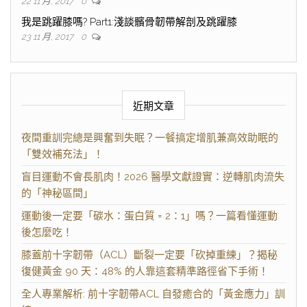
22 11 月, 2017
0
我是跳躍膝嗎? Part1:淺談髕骨韌帶解剖及跳躍膝
23 11 月, 2017
0
近期文章
夜間重訓完總是興奮到失眠？一餐搞定增肌兼高效助眠的
「雙效補充法」！
盲目運動不會長肌肉！2026 醫學文獻證實：逆轉肌肉流失
的「神秘區間」
運動後一定要「碳水：蛋白質 = 2：1」嗎？一篇看懂運動
後怎麼吃！
膝蓋前十字韌帶（ACL）斷裂一定要「砍掉重練」？揭秘
復健黃金 90 天：48% 的人靠這套精準路徑省下手術！
全人專業解析: 前十字韌帶ACL 自發癒合的「黃金應力」訓