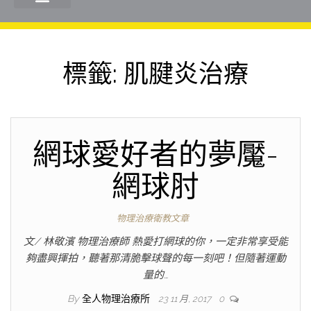
標籤:
肌腱炎治療
網球愛好者的夢魘-
網球肘
物理治療衛教文章
文/ 林敬濱 物理治療師 熱愛打網球的你，一定非常享受能
夠盡興揮拍，聽著那清脆擊球聲的每一刻吧！但隨著運動
量的…
By
全人物理治療所
23 11 月, 2017
0