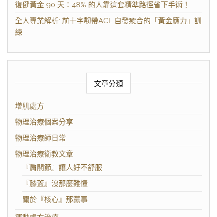
復健黃金 90 天：48% 的人靠這套精準路徑省下手術！
全人專業解析: 前十字韌帶ACL 自發癒合的「黃金應力」訓
練
文章分類
增肌處方
物理治療個案分享
物理治療師日常
物理治療衛教文章
『肩關節』讓人好不舒服
『膝蓋』沒那麼難懂
關於『核心』那黨事