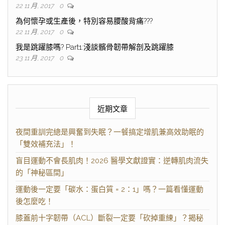
22 11 月, 2017
0
為何懷孕或生產後，特別容易腰酸背痛???
22 11 月, 2017
0
我是跳躍膝嗎? Part1:淺談髕骨韌帶解剖及跳躍膝
23 11 月, 2017
0
近期文章
夜間重訓完總是興奮到失眠？一餐搞定增肌兼高效助眠的
「雙效補充法」！
盲目運動不會長肌肉！2026 醫學文獻證實：逆轉肌肉流失
的「神秘區間」
運動後一定要「碳水：蛋白質 = 2：1」嗎？一篇看懂運動
後怎麼吃！
膝蓋前十字韌帶（ACL）斷裂一定要「砍掉重練」？揭秘