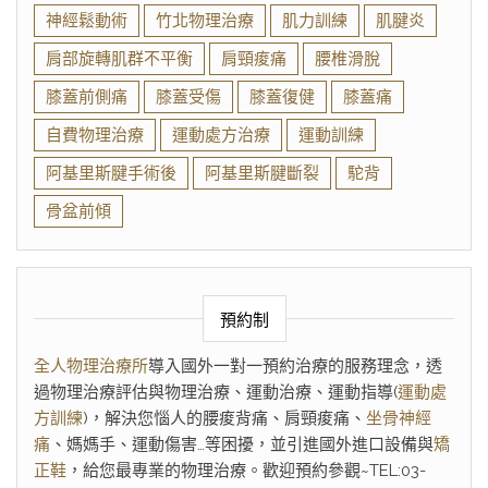
神經鬆動術
竹北物理治療
肌力訓練
肌腱炎
肩部旋轉肌群不平衡
肩頸痠痛
腰椎滑脫
膝蓋前側痛
膝蓋受傷
膝蓋復健
膝蓋痛
自費物理治療
運動處方治療
運動訓練
阿基里斯腱手術後
阿基里斯腱斷裂
駝背
骨盆前傾
預約制
全人物理治療所
導入國外一對一預約治療的服務理念，透
過物理治療評估與物理治療、運動治療、運動指導(
運動處
方訓練
)，解決您惱人的腰痠背痛、肩頸痠痛、
坐骨神經
痛
、媽媽手、運動傷害…等困擾，並引進國外進口設備與
矯
正鞋
，給您最專業的物理治療。歡迎預約參觀~TEL:03-