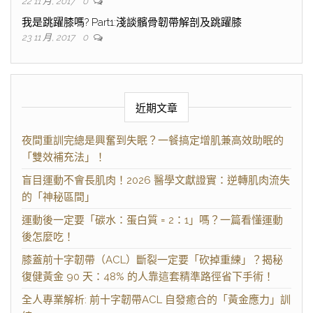
22 11 月, 2017
0
我是跳躍膝嗎? Part1:淺談髕骨韌帶解剖及跳躍膝
23 11 月, 2017
0
近期文章
夜間重訓完總是興奮到失眠？一餐搞定增肌兼高效助眠的
「雙效補充法」！
盲目運動不會長肌肉！2026 醫學文獻證實：逆轉肌肉流失
的「神秘區間」
運動後一定要「碳水：蛋白質 = 2：1」嗎？一篇看懂運動
後怎麼吃！
膝蓋前十字韌帶（ACL）斷裂一定要「砍掉重練」？揭秘
復健黃金 90 天：48% 的人靠這套精準路徑省下手術！
全人專業解析: 前十字韌帶ACL 自發癒合的「黃金應力」訓