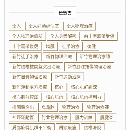
標籤雲
全人
全人好動評估室
全人物理治療
全人物理治療所
全人身體解密
前十字韌帶受傷
十字韌帶復健
增肌
徒手治療
復健
新竹徒手治療
新竹物理治療
新竹物理治療師
新竹腰椎椎間盤突出治療
新竹腳踝扭傷物理治療
新竹自費物理治療
新竹運動治療
新竹運動處方治療
核心
核心肌群訓練
核心肌群較弱
核心肌肉
核心肌肉控制力
椎間盤突出
烏龜脖
物理治療
物理治療師
神經鬆動術
竹北物理治療
肌力訓練
肌腱炎
肩部旋轉肌群不平衡
肩頸痠痛
腰椎滑脫