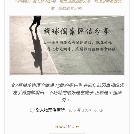
『肩關節』讓人好不舒服
物理治療個案分享
物理治療衛教文
章
運動處方治療
文/蔡郁羚物理治療師 25歲的廖先生 在四年前因車禍造成
左手肩關節脫臼，不巧地他剛好是左撇子 正職是工程師
外，…
By
全人物理治療所
16 6 月, 2019
0
Read More