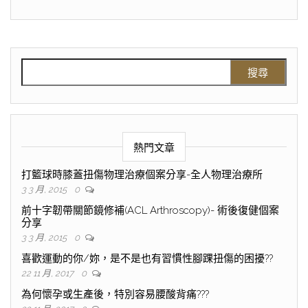
熱門文章
打籃球時膝蓋扭傷物理治療個案分享-全人物理治療所
3 3 月, 2015
0
前十字韌帶關節鏡修補(ACL Arthroscopy)- 術後復健個案
分享
3 3 月, 2015
0
喜歡運動的你/妳，是不是也有習慣性腳踝扭傷的困擾??
22 11 月, 2017
0
為何懷孕或生產後，特別容易腰酸背痛???