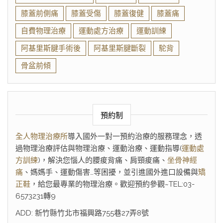
膝蓋前側痛
膝蓋受傷
膝蓋復健
膝蓋痛
自費物理治療
運動處方治療
運動訓練
阿基里斯腱手術後
阿基里斯腱斷裂
駝背
骨盆前傾
預約制
全人物理治療所
導入國外一對一預約治療的服務理念，透
過物理治療評估與物理治療、運動治療、運動指導(
運動處
方訓練
)，解決您惱人的腰痠背痛、肩頸痠痛、
坐骨神經
痛
、媽媽手、運動傷害…等困擾，並引進國外進口設備與
矯
正鞋
，給您最專業的物理治療。歡迎預約參觀~TEL:03-
6573231轉9
ADD: 新竹縣竹北市福興路755巷27弄8號