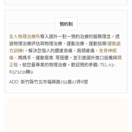
預約制
全人物理治療所
導入國外一對一預約治療的服務理念，透
過物理治療評估與物理治療、運動治療、運動指導(
運動處
方訓練
)，解決您惱人的腰痠背痛、肩頸痠痛、
坐骨神經
痛
、媽媽手、運動傷害…等困擾，並引進國外進口設備與
矯
正鞋
，給您最專業的物理治療。歡迎預約參觀~TEL:03-
6573231轉9
ADD: 新竹縣竹北市福興路755巷27弄8號