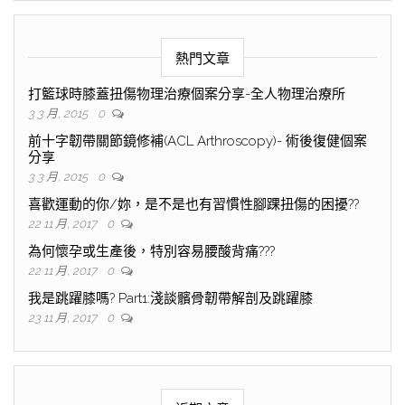
熱門文章
打籃球時膝蓋扭傷物理治療個案分享-全人物理治療所
3 3 月, 2015
0
前十字韌帶關節鏡修補(ACL Arthroscopy)- 術後復健個案
分享
3 3 月, 2015
0
喜歡運動的你/妳，是不是也有習慣性腳踝扭傷的困擾??
22 11 月, 2017
0
為何懷孕或生產後，特別容易腰酸背痛???
22 11 月, 2017
0
我是跳躍膝嗎? Part1:淺談髕骨韌帶解剖及跳躍膝
23 11 月, 2017
0