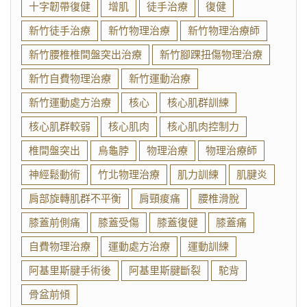
十字韌帶復健
增肌
徒手治療
復健
新竹徒手治療
新竹物理治療
新竹物理治療師
新竹腰椎椎間盤突出治療
新竹腳踝扭傷物理治療
新竹自費物理治療
新竹運動治療
新竹運動處方治療
核心
核心肌群訓練
核心肌群較弱
核心肌肉
核心肌肉控制力
椎間盤突出
烏龜脖
物理治療
物理治療師
神經鬆動術
竹北物理治療
肌力訓練
肌腱炎
肩部旋轉肌群不平衡
肩頸痠痛
腰椎滑脫
膝蓋前側痛
膝蓋受傷
膝蓋復健
膝蓋痛
自費物理治療
運動處方治療
運動訓練
阿基里斯腱手術後
阿基里斯腱斷裂
駝背
骨盆前傾