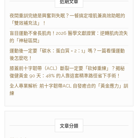
近期文章
夜間重訓完總是興奮到失眠？一餐搞定增肌兼高效助眠的
「雙效補充法」！
盲目運動不會長肌肉！2026 醫學文獻證實：逆轉肌肉流失
的「神秘區間」
運動後一定要「碳水：蛋白質 = 2：1」嗎？一篇看懂運動
後怎麼吃！
膝蓋前十字韌帶（ACL）斷裂一定要「砍掉重練」？揭秘
復健黃金 90 天：48% 的人靠這套精準路徑省下手術！
全人專業解析: 前十字韌帶ACL 自發癒合的「黃金應力」訓
練
文章分類