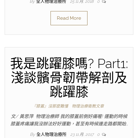
By
全人物理治療所
25 11 月, 2018
0
Read More
我是跳躍膝嗎? Part1:
淺談髕骨韌帶解剖及
跳躍膝
『膝蓋』沒那麼難懂
物理治療衛教文章
文/ 黃思萍 物理治療師 我的膝蓋前側好痛喔! 運動的時候
膝蓋疼痛讓我沒辦法好好運動，甚至有時候連走路都開始…
By
全人物理治療所
23 11 月, 2017
0