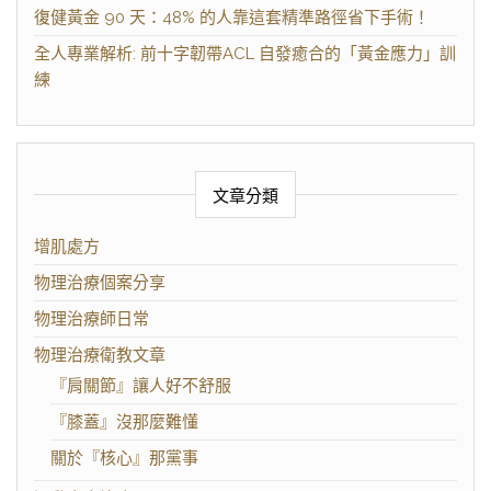
復健黃金 90 天：48% 的人靠這套精準路徑省下手術！
全人專業解析: 前十字韌帶ACL 自發癒合的「黃金應力」訓
練
文章分類
增肌處方
物理治療個案分享
物理治療師日常
物理治療衛教文章
『肩關節』讓人好不舒服
『膝蓋』沒那麼難懂
關於『核心』那黨事