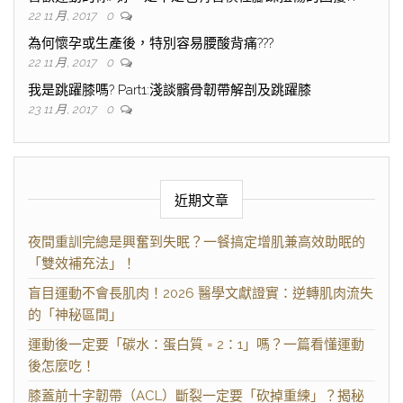
22 11 月, 2017
0
為何懷孕或生產後，特別容易腰酸背痛???
22 11 月, 2017
0
我是跳躍膝嗎? Part1:淺談髕骨韌帶解剖及跳躍膝
23 11 月, 2017
0
近期文章
夜間重訓完總是興奮到失眠？一餐搞定增肌兼高效助眠的
「雙效補充法」！
盲目運動不會長肌肉！2026 醫學文獻證實：逆轉肌肉流失
的「神秘區間」
運動後一定要「碳水：蛋白質 = 2：1」嗎？一篇看懂運動
後怎麼吃！
膝蓋前十字韌帶（ACL）斷裂一定要「砍掉重練」？揭秘