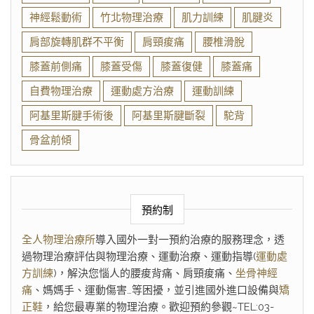
神經鬆動術
竹北物理治療
肌力訓練
肌腱炎
肩部旋轉肌群不平衡
肩頸痠痛
腰椎滑脫
膝蓋前側痛
膝蓋受傷
膝蓋復健
膝蓋痛
自費物理治療
運動處方治療
運動訓練
阿基里斯腱手術後
阿基里斯腱斷裂
駝背
骨盆前傾
預約制
全人物理治療所
導入國外一對一預約治療的服務理念，透
過物理治療評估與物理治療、運動治療、運動指導(
運動處
方訓練
)，解決您惱人的腰痠背痛、肩頸痠痛、
坐骨神經
痛
、媽媽手、運動傷害…等困擾，並引進國外進口設備與
矯
正鞋
，給您最專業的物理治療。歡迎預約參觀~TEL:03-