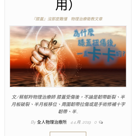
用）
『膝蓋』沒那麼難懂
物理治療衛教文章
文/蔡郁羚物理治療師 膝蓋受傷後，不論是韌帶斷裂、半
月板破裂、半月板移位、周圍韌帶拉傷或是手術修補十字
韌帶、半…
By
全人物理治療所
4 4 月, 2019
0