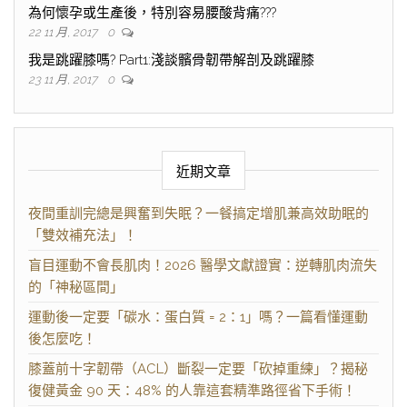
為何懷孕或生產後，特別容易腰酸背痛???
22 11 月, 2017
0
我是跳躍膝嗎? Part1:淺談髕骨韌帶解剖及跳躍膝
23 11 月, 2017
0
近期文章
夜間重訓完總是興奮到失眠？一餐搞定增肌兼高效助眠的
「雙效補充法」！
盲目運動不會長肌肉！2026 醫學文獻證實：逆轉肌肉流失
的「神秘區間」
運動後一定要「碳水：蛋白質 = 2：1」嗎？一篇看懂運動
後怎麼吃！
膝蓋前十字韌帶（ACL）斷裂一定要「砍掉重練」？揭秘
復健黃金 90 天：48% 的人靠這套精準路徑省下手術！