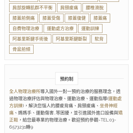
肩部旋轉肌群不平衡
肩頸痠痛
腰椎滑脫
膝蓋前側痛
膝蓋受傷
膝蓋復健
膝蓋痛
自費物理治療
運動處方治療
運動訓練
阿基里斯腱手術後
阿基里斯腱斷裂
駝背
骨盆前傾
預約制
全人物理治療所
導入國外一對一預約治療的服務理念，透
過物理治療評估與物理治療、運動治療、運動指導(
運動處
方訓練
)，解決您惱人的腰痠背痛、肩頸痠痛、
坐骨神經
痛
、媽媽手、運動傷害…等困擾，並引進國外進口設備與
矯
正鞋
，給您最專業的物理治療。歡迎預約參觀~TEL:03-
6573231轉9