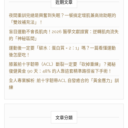
近期文章
夜間重訓完總是興奮到失眠？一餐搞定增肌兼高效助眠的
「雙效補充法」！
盲目運動不會長肌肉！2026 醫學文獻證實：逆轉肌肉流失
的「神秘區間」
運動後一定要「碳水：蛋白質 = 2：1」嗎？一篇看懂運動
後怎麼吃！
膝蓋前十字韌帶（ACL）斷裂一定要「砍掉重練」？揭秘
復健黃金 90 天：48% 的人靠這套精準路徑省下手術！
全人專業解析: 前十字韌帶ACL 自發癒合的「黃金應力」訓
練
文章分類