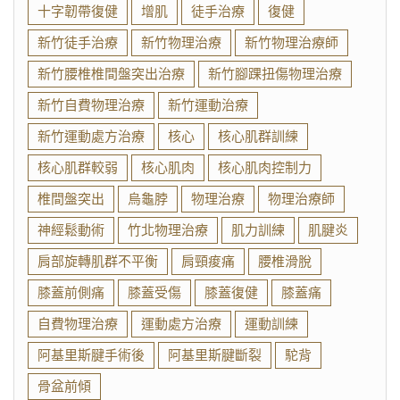
十字韌帶復健
增肌
徒手治療
復健
新竹徒手治療
新竹物理治療
新竹物理治療師
新竹腰椎椎間盤突出治療
新竹腳踝扭傷物理治療
新竹自費物理治療
新竹運動治療
新竹運動處方治療
核心
核心肌群訓練
核心肌群較弱
核心肌肉
核心肌肉控制力
椎間盤突出
烏龜脖
物理治療
物理治療師
神經鬆動術
竹北物理治療
肌力訓練
肌腱炎
肩部旋轉肌群不平衡
肩頸痠痛
腰椎滑脫
膝蓋前側痛
膝蓋受傷
膝蓋復健
膝蓋痛
自費物理治療
運動處方治療
運動訓練
阿基里斯腱手術後
阿基里斯腱斷裂
駝背
骨盆前傾