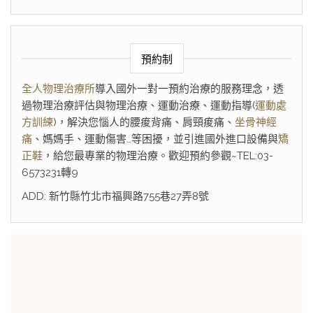
預約制
全人物理治療所
導入國外一對一預約治療的服務理念，透
過物理治療評估與物理治療、運動治療、運動指導(
運動處
方訓練
)，解決您惱人的腰痠背痛、肩頸痠痛、
坐骨神經
痛
、媽媽手、運動傷害…等困擾，並引進國外進口設備與
矯
正鞋
，給您最專業的物理治療。歡迎預約參觀~TEL:03-
6573231轉9
ADD: 新竹縣竹北市福興路755巷27弄8號