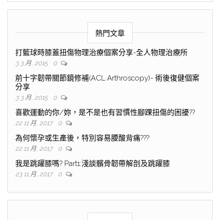
熱門文章
打籃球時膝蓋扭傷物理治療個案分享-全人物理治療所
3 3 月, 2015
0
前十字韌帶關節鏡修補(ACL Arthroscopy)- 術後復健個案
分享
3 3 月, 2015
0
喜歡運動的你/妳，是不是也有習慣性腳踝扭傷的困擾??
22 11 月, 2017
0
為何懷孕或生產後，特別容易腰酸背痛???
22 11 月, 2017
0
我是跳躍膝嗎? Part1:淺談髕骨韌帶解剖及跳躍膝
23 11 月, 2017
0