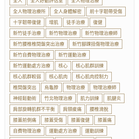
全人
全人好動評估室
全人物理治療
全人物理治療所
全人身體解密
前十字韌帶受傷
十字韌帶復健
增肌
徒手治療
復健
新竹徒手治療
新竹物理治療
新竹物理治療師
新竹腰椎椎間盤突出治療
新竹腳踝扭傷物理治療
新竹自費物理治療
新竹運動治療
新竹運動處方治療
核心
核心肌群訓練
核心肌群較弱
核心肌肉
核心肌肉控制力
椎間盤突出
烏龜脖
物理治療
物理治療師
神經鬆動術
竹北物理治療
肌力訓練
肌腱炎
肩部旋轉肌群不平衡
肩頸痠痛
腰椎滑脫
膝蓋前側痛
膝蓋受傷
膝蓋復健
膝蓋痛
自費物理治療
運動處方治療
運動訓練