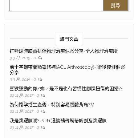
熱門文章
打籃球時膝蓋扭傷物理治療個案分享-全人物理治療所
3 3 月, 2015
0
前十字韌帶關節鏡修補(ACL Arthroscopy)- 術後復健個案
分享
3 3 月, 2015
0
喜歡運動的你/妳，是不是也有習慣性腳踝扭傷的困擾??
22 11 月, 2017
0
為何懷孕或生產後，特別容易腰酸背痛???
22 11 月, 2017
0
我是跳躍膝嗎? Part1:淺談髕骨韌帶解剖及跳躍膝
23 11 月, 2017
0