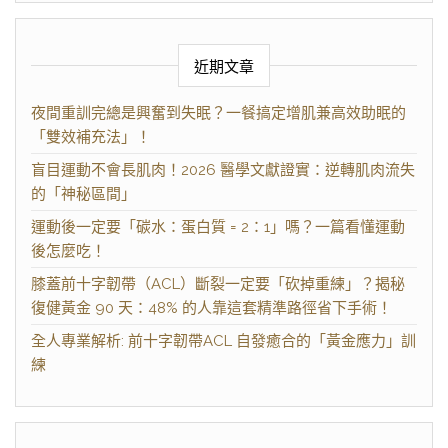
近期文章
夜間重訓完總是興奮到失眠？一餐搞定增肌兼高效助眠的
「雙效補充法」！
盲目運動不會長肌肉！2026 醫學文獻證實：逆轉肌肉流失
的「神秘區間」
運動後一定要「碳水：蛋白質 = 2：1」嗎？一篇看懂運動
後怎麼吃！
膝蓋前十字韌帶（ACL）斷裂一定要「砍掉重練」？揭秘
復健黃金 90 天：48% 的人靠這套精準路徑省下手術！
全人專業解析: 前十字韌帶ACL 自發癒合的「黃金應力」訓
練