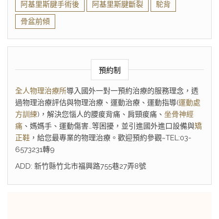
阿基里斯腱手術後
阿基里斯腱斷裂
駝背
骨盆前傾
預約制
全人物理治療所
導入國外一對一預約治療的服務理念，透
過物理治療評估與物理治療、運動治療、運動指導(
運動處
方訓練
)，解決您惱人的腰痠背痛、肩頸痠痛、
坐骨神經
痛
、媽媽手、運動傷害…等困擾，並引進國外進口設備與
矯
正鞋
，給您最專業的物理治療。歡迎預約參觀~TEL:03-
6573231轉9
ADD: 新竹縣竹北市福興路755巷27弄8號