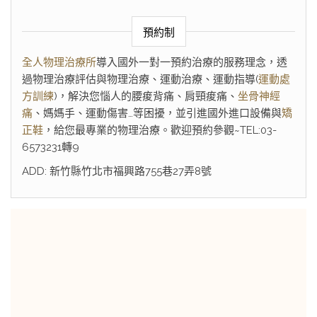
預約制
全人物理治療所
導入國外一對一預約治療的服務理念，透
過物理治療評估與物理治療、運動治療、運動指導(
運動處
方訓練
)，解決您惱人的腰痠背痛、肩頸痠痛、
坐骨神經
痛
、媽媽手、運動傷害…等困擾，並引進國外進口設備與
矯
正鞋
，給您最專業的物理治療。歡迎預約參觀~TEL:03-
6573231轉9
ADD: 新竹縣竹北市福興路755巷27弄8號