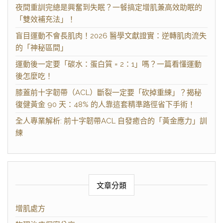
夜間重訓完總是興奮到失眠？一餐搞定增肌兼高效助眠的
「雙效補充法」！
盲目運動不會長肌肉！2026 醫學文獻證實：逆轉肌肉流失
的「神秘區間」
運動後一定要「碳水：蛋白質 = 2：1」嗎？一篇看懂運動
後怎麼吃！
膝蓋前十字韌帶（ACL）斷裂一定要「砍掉重練」？揭秘
復健黃金 90 天：48% 的人靠這套精準路徑省下手術！
全人專業解析: 前十字韌帶ACL 自發癒合的「黃金應力」訓
練
文章分類
增肌處方