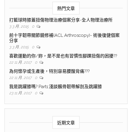
熱門文章
打籃球時膝蓋扭傷物理治療個案分享-全人物理治療所
3 3 月, 2015
0
前十字韌帶關節鏡修補(ACL Arthroscopy)- 術後復健個案
分享
3 3 月, 2015
0
喜歡運動的你/妳，是不是也有習慣性腳踝扭傷的困擾??
22 11 月, 2017
0
為何懷孕或生產後，特別容易腰酸背痛???
22 11 月, 2017
0
我是跳躍膝嗎? Part1:淺談髕骨韌帶解剖及跳躍膝
23 11 月, 2017
0
近期文章