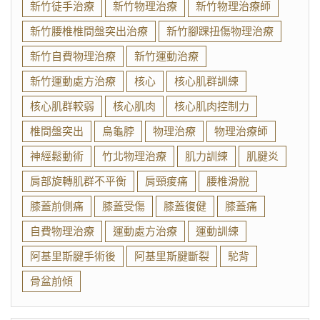
新竹徒手治療
新竹物理治療
新竹物理治療師
新竹腰椎椎間盤突出治療
新竹腳踝扭傷物理治療
新竹自費物理治療
新竹運動治療
新竹運動處方治療
核心
核心肌群訓練
核心肌群較弱
核心肌肉
核心肌肉控制力
椎間盤突出
烏龜脖
物理治療
物理治療師
神經鬆動術
竹北物理治療
肌力訓練
肌腱炎
肩部旋轉肌群不平衡
肩頸痠痛
腰椎滑脫
膝蓋前側痛
膝蓋受傷
膝蓋復健
膝蓋痛
自費物理治療
運動處方治療
運動訓練
阿基里斯腱手術後
阿基里斯腱斷裂
駝背
骨盆前傾