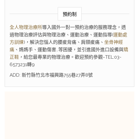
預約制
全人物理治療所
導入國外一對一預約治療的服務理念，透
過物理治療評估與物理治療、運動治療、運動指導(
運動處
方訓練
)，解決您惱人的腰痠背痛、肩頸痠痛、
坐骨神經
痛
、媽媽手、運動傷害…等困擾，並引進國外進口設備與
矯
正鞋
，給您最專業的物理治療。歡迎預約參觀~TEL:03-
6573231轉9
ADD: 新竹縣竹北市福興路755巷27弄8號