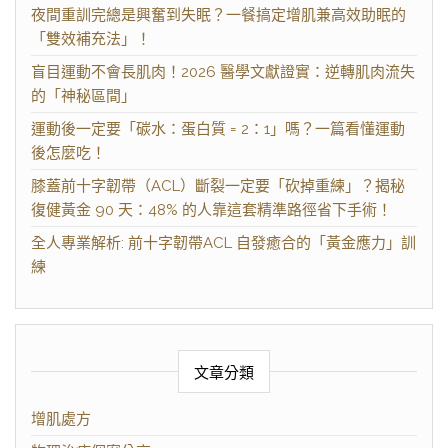
夜間重訓完總是興奮到失眠？一餐搞定增肌兼高效助眠的
「雙效補充法」！
盲目運動不會長肌肉！2026 醫學文獻證實：逆轉肌肉流失
的「神秘區間」
運動後一定要「碳水：蛋白質 = 2：1」嗎？一篇看懂運動
後怎麼吃！
膝蓋前十字韌帶（ACL）斷裂一定要「砍掉重練」？揭秘
復健黃金 90 天：48% 的人靠這套精準路徑省下手術！
全人專業解析: 前十字韌帶ACL 自發癒合的「黃金應力」訓
練
文章分類
增肌處方