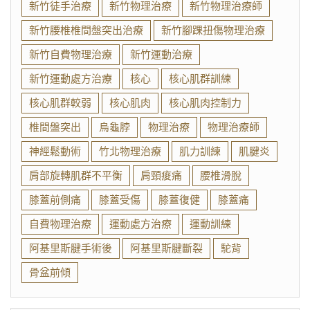
新竹徒手治療
新竹物理治療
新竹物理治療師
新竹腰椎椎間盤突出治療
新竹腳踝扭傷物理治療
新竹自費物理治療
新竹運動治療
新竹運動處方治療
核心
核心肌群訓練
核心肌群較弱
核心肌肉
核心肌肉控制力
椎間盤突出
烏龜脖
物理治療
物理治療師
神經鬆動術
竹北物理治療
肌力訓練
肌腱炎
肩部旋轉肌群不平衡
肩頸痠痛
腰椎滑脫
膝蓋前側痛
膝蓋受傷
膝蓋復健
膝蓋痛
自費物理治療
運動處方治療
運動訓練
阿基里斯腱手術後
阿基里斯腱斷裂
駝背
骨盆前傾