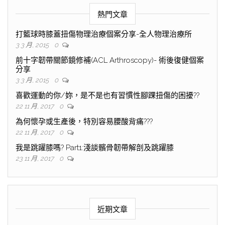
熱門文章
打籃球時膝蓋扭傷物理治療個案分享-全人物理治療所
3 3 月, 2015
0
前十字韌帶關節鏡修補(ACL Arthroscopy)- 術後復健個案
分享
3 3 月, 2015
0
喜歡運動的你/妳，是不是也有習慣性腳踝扭傷的困擾??
22 11 月, 2017
0
為何懷孕或生產後，特別容易腰酸背痛???
22 11 月, 2017
0
我是跳躍膝嗎? Part1:淺談髕骨韌帶解剖及跳躍膝
23 11 月, 2017
0
近期文章