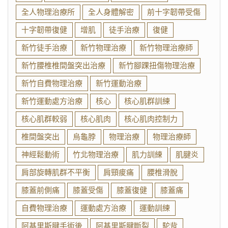
全人物理治療所
全人身體解密
前十字韌帶受傷
十字韌帶復健
增肌
徒手治療
復健
新竹徒手治療
新竹物理治療
新竹物理治療師
新竹腰椎椎間盤突出治療
新竹腳踝扭傷物理治療
新竹自費物理治療
新竹運動治療
新竹運動處方治療
核心
核心肌群訓練
核心肌群較弱
核心肌肉
核心肌肉控制力
椎間盤突出
烏龜脖
物理治療
物理治療師
神經鬆動術
竹北物理治療
肌力訓練
肌腱炎
肩部旋轉肌群不平衡
肩頸痠痛
腰椎滑脫
膝蓋前側痛
膝蓋受傷
膝蓋復健
膝蓋痛
自費物理治療
運動處方治療
運動訓練
阿基里斯腱手術後
阿基里斯腱斷裂
駝背