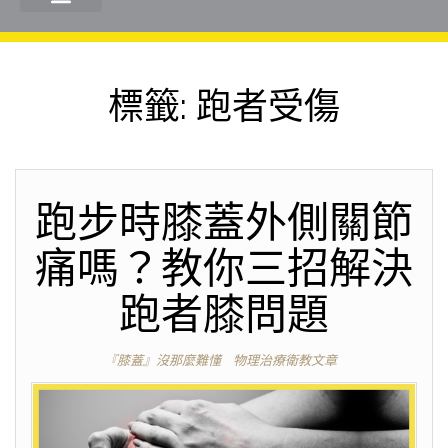
標籤:
跑者受傷
跑步時膝蓋外側關節
痛嗎？教你三招解決
跑者膝問題
『膝蓋』沒那麼難懂
物理治療衛教文章