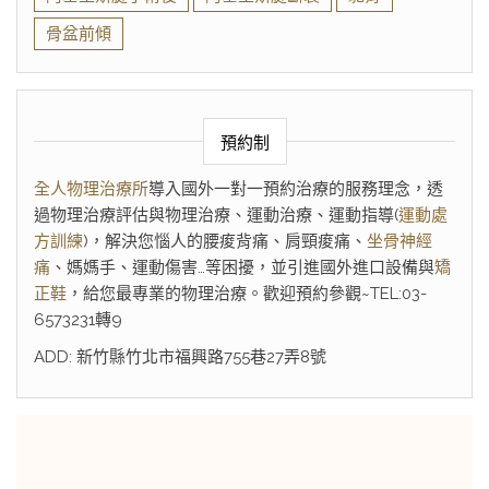
骨盆前傾
預約制
全人物理治療所
導入國外一對一預約治療的服務理念，透
過物理治療評估與物理治療、運動治療、運動指導(
運動處
方訓練
)，解決您惱人的腰痠背痛、肩頸痠痛、
坐骨神經
痛
、媽媽手、運動傷害…等困擾，並引進國外進口設備與
矯
正鞋
，給您最專業的物理治療。歡迎預約參觀~TEL:03-
6573231轉9
ADD: 新竹縣竹北市福興路755巷27弄8號