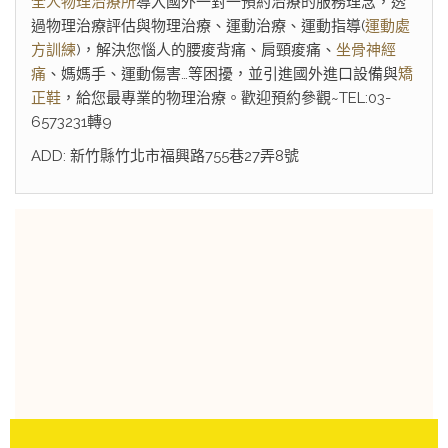
全人物理治療所
導入國外一對一預約治療的服務理念，透
過物理治療評估與物理治療、運動治療、運動指導(
運動處
方訓練
)，解決您惱人的腰痠背痛、肩頸痠痛、
坐骨神經
痛
、媽媽手、運動傷害…等困擾，並引進國外進口設備與
矯
正鞋
，給您最專業的物理治療。歡迎預約參觀~TEL:03-
6573231轉9
ADD: 新竹縣竹北市福興路755巷27弄8號