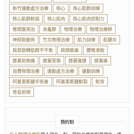
新竹運動處方治療
核心
核心肌群訓練
核心肌群較弱
核心肌肉
核心肌肉控制力
椎間盤突出
烏龜脖
物理治療
物理治療師
神經鬆動術
竹北物理治療
肌力訓練
肌腱炎
肩部旋轉肌群不平衡
肩頸痠痛
腰椎滑脫
膝蓋前側痛
膝蓋受傷
膝蓋復健
膝蓋痛
自費物理治療
運動處方治療
運動訓練
阿基里斯腱手術後
阿基里斯腱斷裂
駝背
骨盆前傾
預約制