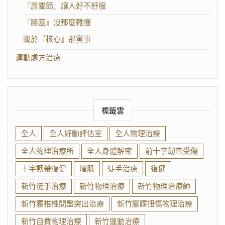
『肩關節』讓人好不舒服
『膝蓋』沒那麼難懂
關於『核心』那黨事
運動處方治療
標籤雲
全人
全人好動評估室
全人物理治療
全人物理治療所
全人身體解密
前十字韌帶受傷
十字韌帶復健
增肌
徒手治療
復健
新竹徒手治療
新竹物理治療
新竹物理治療師
新竹腰椎椎間盤突出治療
新竹腳踝扭傷物理治療
新竹自費物理治療
新竹運動治療