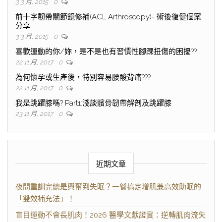
3 3 月, 2015
0
前十字韌帶關節鏡修補(ACL Arthroscopy)- 術後復健個案
分享
3 3 月, 2015
0
喜歡運動的你/妳，是不是也有習慣性腳踝扭傷的困擾??
22 11 月, 2017
0
為何懷孕或生產後，特別容易腰酸背痛???
22 11 月, 2017
0
我是跳躍膝嗎? Part1:淺談髕骨韌帶解剖及跳躍膝
23 11 月, 2017
0
近期文章
夜間重訓完總是興奮到失眠？一餐搞定增肌兼高效助眠的
「雙效補充法」！
盲目運動不會長肌肉！2026 醫學文獻證實：逆轉肌肉流失