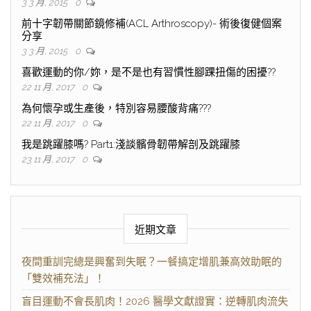
3 3 月, 2015
0
前十字韌帶關節鏡修補(ACL Arthroscopy)- 術後復健個案
分享
3 3 月, 2015
0
喜歡運動的你/妳，是不是也有習慣性腳踝扭傷的困擾??
22 11 月, 2017
0
為何懷孕或生產後，特別容易腰酸背痛???
22 11 月, 2017
0
我是跳躍膝嗎? Part1:淺談髕骨韌帶解剖及跳躍膝
23 11 月, 2017
0
近期文章
夜間重訓完總是興奮到失眠？一餐搞定增肌兼高效助眠的
「雙效補充法」！
盲目運動不會長肌肉！2026 醫學文獻證實：逆轉肌肉流失