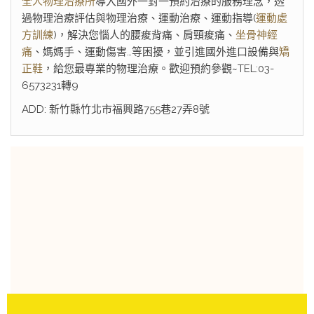
全人物理治療所
導入國外一對一預約治療的服務理念，透
過物理治療評估與物理治療、運動治療、運動指導(
運動處
方訓練
)，解決您惱人的腰痠背痛、肩頸痠痛、
坐骨神經
痛
、媽媽手、運動傷害…等困擾，並引進國外進口設備與
矯
正鞋
，給您最專業的物理治療。歡迎預約參觀~TEL:03-
6573231轉9
ADD: 新竹縣竹北市福興路755巷27弄8號