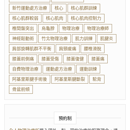
新竹運動處方治療
核心
核心肌群訓練
核心肌群較弱
核心肌肉
核心肌肉控制力
椎間盤突出
烏龜脖
物理治療
物理治療師
神經鬆動術
竹北物理治療
肌力訓練
肌腱炎
肩部旋轉肌群不平衡
肩頸痠痛
腰椎滑脫
膝蓋前側痛
膝蓋受傷
膝蓋復健
膝蓋痛
自費物理治療
運動處方治療
運動訓練
阿基里斯腱手術後
阿基里斯腱斷裂
駝背
骨盆前傾
預約制