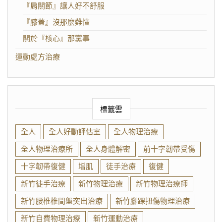
『肩關節』讓人好不舒服
『膝蓋』沒那麼難懂
關於『核心』那黨事
運動處方治療
標籤雲
全人
全人好動評估室
全人物理治療
全人物理治療所
全人身體解密
前十字韌帶受傷
十字韌帶復健
增肌
徒手治療
復健
新竹徒手治療
新竹物理治療
新竹物理治療師
新竹腰椎椎間盤突出治療
新竹腳踝扭傷物理治療
新竹自費物理治療
新竹運動治療