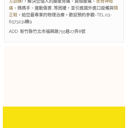
方訓練
)，解決您惱人的腰痠背痛、肩頸痠痛、
坐骨神經
痛
、媽媽手、運動傷害…等困擾，並引進國外進口設備與
矯
正鞋
，給您最專業的物理治療。歡迎預約參觀~TEL:03-
6573231轉9
ADD: 新竹縣竹北市福興路755巷27弄8號