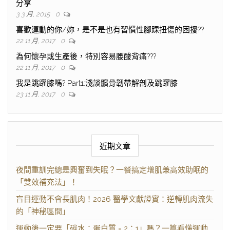
分享
3 3 月, 2015
0
喜歡運動的你/妳，是不是也有習慣性腳踝扭傷的困擾??
22 11 月, 2017
0
為何懷孕或生產後，特別容易腰酸背痛???
22 11 月, 2017
0
我是跳躍膝嗎? Part1:淺談髕骨韌帶解剖及跳躍膝
23 11 月, 2017
0
近期文章
夜間重訓完總是興奮到失眠？一餐搞定增肌兼高效助眠的
「雙效補充法」！
盲目運動不會長肌肉！2026 醫學文獻證實：逆轉肌肉流失
的「神秘區間」
運動後一定要「碳水：蛋白質 = 2：1」嗎？一篇看懂運動