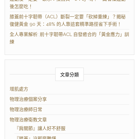
後怎麼吃！
膝蓋前十字韌帶（ACL）斷裂一定要「砍掉重練」？揭秘
復健黃金 90 天：48% 的人靠這套精準路徑省下手術！
全人專業解析: 前十字韌帶ACL 自發癒合的「黃金應力」訓
練
文章分類
增肌處方
物理治療個案分享
物理治療師日常
物理治療衛教文章
『肩關節』讓人好不舒服
『膝蓋』沒那麼難懂