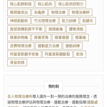
核心肌群較弱
核心肌肉
核心肌肉控制力
椎間盤突出
烏龜脖
物理治療
物理治療師
神經鬆動術
竹北物理治療
肌力訓練
肌腱炎
肩部旋轉肌群不平衡
肩頸痠痛
腰椎滑脫
膝蓋前側痛
膝蓋受傷
膝蓋復健
膝蓋痛
自費物理治療
運動處方治療
運動訓練
阿基里斯腱手術後
阿基里斯腱斷裂
駝背
骨盆前傾
預約制
全人物理治療所
導入國外一對一預約治療的服務理念，透
過物理治療評估與物理治療、運動治療、運動指導(
運動處