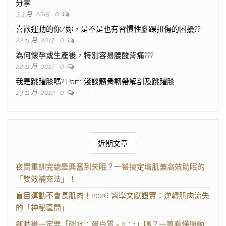
分享
3 3 月, 2015
0
喜歡運動的你/妳，是不是也有習慣性腳踝扭傷的困擾??
22 11 月, 2017
0
為何懷孕或生產後，特別容易腰酸背痛???
22 11 月, 2017
0
我是跳躍膝嗎? Part1:淺談髕骨韌帶解剖及跳躍膝
23 11 月, 2017
0
近期文章
夜間重訓完總是興奮到失眠？一餐搞定增肌兼高效助眠的
「雙效補充法」！
盲目運動不會長肌肉！2026 醫學文獻證實：逆轉肌肉流失
的「神秘區間」
運動後一定要「碳水：蛋白質 = 2：1」嗎？一篇看懂運動