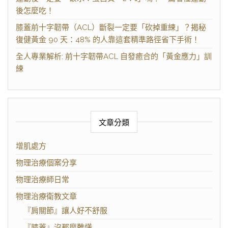
後怎麼吃！
膝蓋前十字韌帶（ACL）斷裂一定要「砍掉重練」？揭秘
復健黃金 90 天：48% 的人靠這套精準路徑省下手術！
全人專業解析: 前十字韌帶ACL 自發癒合的「黃金應力」訓
練
文章分類
增肌處方
物理治療個案分享
物理治療師日常
物理治療衛教文章
『肩關節』讓人好不舒服
『膝蓋』沒那麼難懂