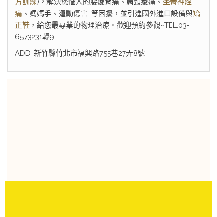
方訓練
)，解決您惱人的腰痠背痛、肩頸痠痛、
坐骨神經
痛
、媽媽手、運動傷害…等困擾，並引進國外進口設備與
矯
正鞋
，給您最專業的物理治療。歡迎預約參觀~TEL:03-
6573231轉9
ADD: 新竹縣竹北市福興路755巷27弄8號