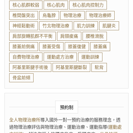
核心肌群較弱
核心肌肉
核心肌肉控制力
椎間盤突出
烏龜脖
物理治療
物理治療師
神經鬆動術
竹北物理治療
肌力訓練
肌腱炎
肩部旋轉肌群不平衡
肩頸痠痛
腰椎滑脫
膝蓋前側痛
膝蓋受傷
膝蓋復健
膝蓋痛
自費物理治療
運動處方治療
運動訓練
阿基里斯腱手術後
阿基里斯腱斷裂
駝背
骨盆前傾
預約制
全人物理治療所
導入國外一對一預約治療的服務理念，透
過物理治療評估與物理治療、運動治療、運動指導(
運動處