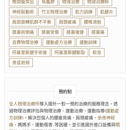
椎間盤突出
烏龜脖
物理治療
物理治療師
神經鬆動術
竹北物理治療
肌力訓練
肌腱炎
肩部旋轉肌群不平衡
肩頸痠痛
腰椎滑脫
膝蓋前側痛
膝蓋受傷
膝蓋復健
膝蓋痛
自費物理治療
運動處方治療
運動訓練
阿基里斯腱手術後
阿基里斯腱斷裂
駝背
骨盆前傾
預約制
全人物理治療所
導入國外一對一預約治療的服務理念，透
過物理治療評估與物理治療、運動治療、運動指導(
運動處
方訓練
)，解決您惱人的腰痠背痛、肩頸痠痛、
坐骨神經
痛
、媽媽手、運動傷害…等困擾，並引進國外進口設備與
矯