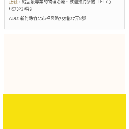
正鞋
，給您最專業的物理治療。歡迎預約參觀~TEL:03-
6573231轉9
ADD: 新竹縣竹北市福興路755巷27弄8號