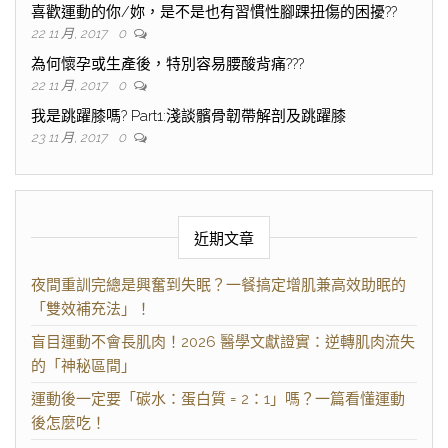
喜歡運動的你/妳，是不是也有習慣性腳踝扭傷的困擾??
22 11 月, 2017
0
為何懷孕或生產後，特別容易腰酸背痛???
22 11 月, 2017
0
我是跳躍膝嗎? Part1:淺談髕骨韌帶解剖及跳躍膝
23 11 月, 2017
0
近期文章
夜間重訓完總是興奮到失眠？一餐搞定增肌兼高效助眠的
「雙效補充法」！
盲目運動不會長肌肉！2026 醫學文獻證實：逆轉肌肉流失
的「神秘區間」
運動後一定要「碳水：蛋白質 = 2：1」嗎？一篇看懂運動
後怎麼吃！