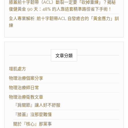
膝蓋前十字韌帶（ACL）斷裂一定要「砍掉重練」？揭秘
復健黃金 90 天：48% 的人靠這套精準路徑省下手術！
全人專業解析: 前十字韌帶ACL 自發癒合的「黃金應力」訓
練
文章分類
增肌處方
物理治療個案分享
物理治療師日常
物理治療衛教文章
『肩關節』讓人好不舒服
『膝蓋』沒那麼難懂
關於『核心』那黨事