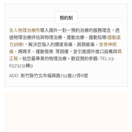
預約制
全人物理治療所
導入國外一對一預約治療的服務理念，透
過物理治療評估與物理治療、運動治療、運動指導(
運動處
方訓練
)，解決您惱人的腰痠背痛、肩頸痠痛、
坐骨神經
痛
、媽媽手、運動傷害…等困擾，並引進國外進口設備與
矯
正鞋
，給您最專業的物理治療。歡迎預約參觀~TEL:03-
6573231轉9
ADD: 新竹縣竹北市福興路755巷27弄8號