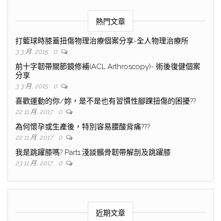
熱門文章
打籃球時膝蓋扭傷物理治療個案分享-全人物理治療所
3 3 月, 2015
0
前十字韌帶關節鏡修補(ACL Arthroscopy)- 術後復健個案
分享
3 3 月, 2015
0
喜歡運動的你/妳，是不是也有習慣性腳踝扭傷的困擾??
22 11 月, 2017
0
為何懷孕或生產後，特別容易腰酸背痛???
22 11 月, 2017
0
我是跳躍膝嗎? Part1:淺談髕骨韌帶解剖及跳躍膝
23 11 月, 2017
0
近期文章