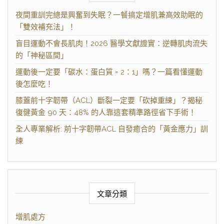
夜間重訓完總是興奮到失眠？一餐搞定增肌兼高效助眠的
「雙效補充法」！
盲目運動不會長肌肉！2026 醫學文獻證實：逆轉肌肉流失
的「神秘區間」
運動後一定要「碳水：蛋白質 = 2：1」嗎？一篇看懂運動
後怎麼吃！
膝蓋前十字韌帶（ACL）斷裂一定要「砍掉重練」？揭秘
復健黃金 90 天：48% 的人靠這套精準路徑省下手術！
全人專業解析: 前十字韌帶ACL 自發癒合的「黃金應力」訓
練
文章分類
增肌處方