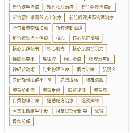
新竹徒手治療
新竹物理治療
新竹物理治療師
新竹腰椎椎間盤突出治療
新竹腳踝扭傷物理治療
新竹自費物理治療
新竹運動治療
新竹運動處方治療
核心
核心肌群訓練
核心肌群較弱
核心肌肉
核心肌肉控制力
椎間盤突出
烏龜脖
物理治療
物理治療師
神經鬆動術
竹北物理治療
肌力訓練
肌腱炎
肩部旋轉肌群不平衡
肩頸痠痛
腰椎滑脫
膝蓋前側痛
膝蓋受傷
膝蓋復健
膝蓋痛
自費物理治療
運動處方治療
運動訓練
阿基里斯腱手術後
阿基里斯腱斷裂
駝背
骨盆前傾