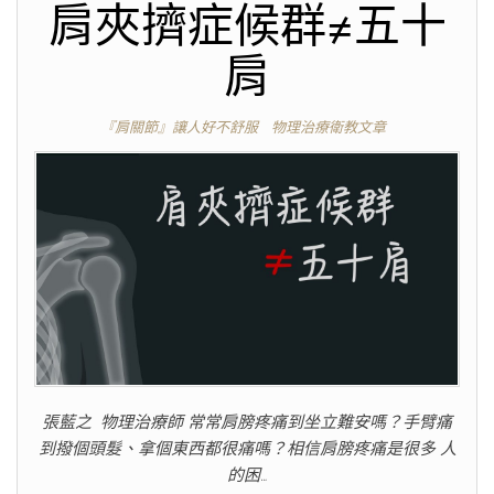
肩夾擠症候群≠五十
肩
『肩關節』讓人好不舒服
物理治療衛教文章
張藍之 物理治療師 常常肩膀疼痛到坐立難安嗎？手臂痛
到撥個頭髮、拿個東西都很痛嗎？相信肩膀疼痛是很多 人
的困…