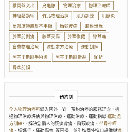
椎間盤突出
烏龜脖
物理治療
物理治療師
神經鬆動術
竹北物理治療
肌力訓練
肌腱炎
肩部旋轉肌群不平衡
肩頸痠痛
腰椎滑脫
膝蓋前側痛
膝蓋受傷
膝蓋復健
膝蓋痛
自費物理治療
運動處方治療
運動訓練
阿基里斯腱手術後
阿基里斯腱斷裂
駝背
骨盆前傾
預約制
全人物理治療所
導入國外一對一預約治療的服務理念，透
過物理治療評估與物理治療、運動治療、運動指導(
運動處
方訓練
)，解決您惱人的腰痠背痛、肩頸痠痛、
坐骨神經
痛
、媽媽手、運動傷害…等困擾，並引進國外進口設備與
矯