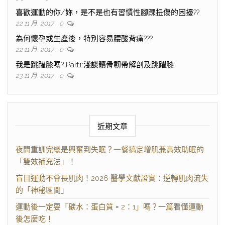
喜歡運動的你/妳，是不是也有習慣性腳踝扭傷的困擾??
22 11 月, 2017
0
為何懷孕或生產後，特別容易腰酸背痛???
22 11 月, 2017
0
我是跳躍膝嗎? Part1:淺談髕骨韌帶解剖及跳躍膝
23 11 月, 2017
0
近期文章
夜間重訓完總是興奮到失眠？一餐搞定增肌兼高效助眠的
「雙效補充法」！
盲目運動不會長肌肉！2026 醫學文獻證實：逆轉肌肉流失
的「神秘區間」
運動後一定要「碳水：蛋白質 = 2：1」嗎？一篇看懂運動
後怎麼吃！