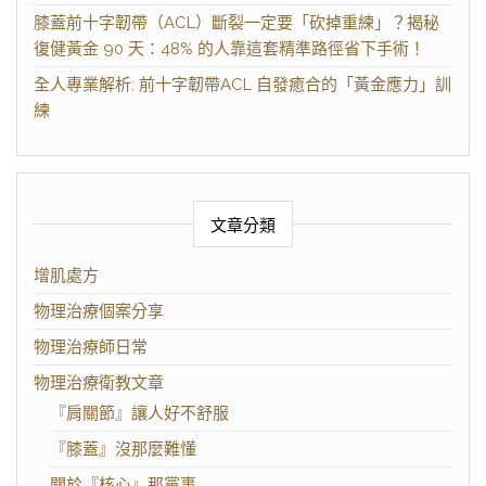
膝蓋前十字韌帶（ACL）斷裂一定要「砍掉重練」？揭秘
復健黃金 90 天：48% 的人靠這套精準路徑省下手術！
全人專業解析: 前十字韌帶ACL 自發癒合的「黃金應力」訓
練
文章分類
增肌處方
物理治療個案分享
物理治療師日常
物理治療衛教文章
『肩關節』讓人好不舒服
『膝蓋』沒那麼難懂
關於『核心』那黨事