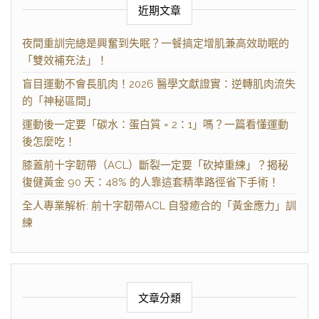
近期文章
夜間重訓完總是興奮到失眠？一餐搞定增肌兼高效助眠的
「雙效補充法」！
盲目運動不會長肌肉！2026 醫學文獻證實：逆轉肌肉流失
的「神秘區間」
運動後一定要「碳水：蛋白質 = 2：1」嗎？一篇看懂運動
後怎麼吃！
膝蓋前十字韌帶（ACL）斷裂一定要「砍掉重練」？揭秘
復健黃金 90 天：48% 的人靠這套精準路徑省下手術！
全人專業解析: 前十字韌帶ACL 自發癒合的「黃金應力」訓
練
文章分類