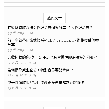
熱門文章
打籃球時膝蓋扭傷物理治療個案分享-全人物理治療所
3 3 月, 2015
0
前十字韌帶關節鏡修補(ACL Arthroscopy)- 術後復健個案
分享
3 3 月, 2015
0
喜歡運動的你/妳，是不是也有習慣性腳踝扭傷的困擾??
22 11 月, 2017
0
為何懷孕或生產後，特別容易腰酸背痛???
22 11 月, 2017
0
我是跳躍膝嗎? Part1:淺談髕骨韌帶解剖及跳躍膝
23 11 月, 2017
0