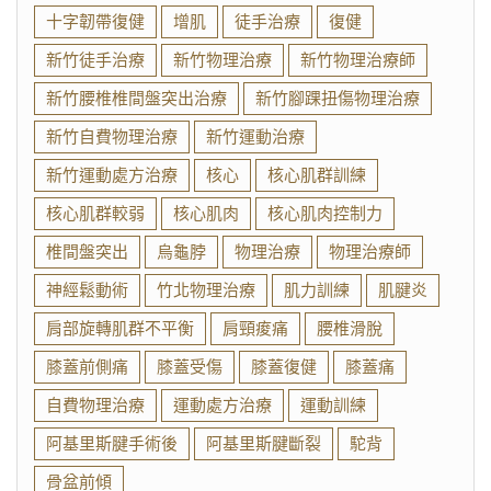
十字韌帶復健
增肌
徒手治療
復健
新竹徒手治療
新竹物理治療
新竹物理治療師
新竹腰椎椎間盤突出治療
新竹腳踝扭傷物理治療
新竹自費物理治療
新竹運動治療
新竹運動處方治療
核心
核心肌群訓練
核心肌群較弱
核心肌肉
核心肌肉控制力
椎間盤突出
烏龜脖
物理治療
物理治療師
神經鬆動術
竹北物理治療
肌力訓練
肌腱炎
肩部旋轉肌群不平衡
肩頸痠痛
腰椎滑脫
膝蓋前側痛
膝蓋受傷
膝蓋復健
膝蓋痛
自費物理治療
運動處方治療
運動訓練
阿基里斯腱手術後
阿基里斯腱斷裂
駝背
骨盆前傾