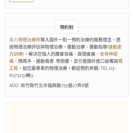
預約制
全人物理治療所
導入國外一對一預約治療的服務理念，透
過物理治療評估與物理治療、運動治療、運動指導(
運動處
方訓練
)，解決您惱人的腰痠背痛、肩頸痠痛、
坐骨神經
痛
、媽媽手、運動傷害…等困擾，並引進國外進口設備與
矯
正鞋
，給您最專業的物理治療。歡迎預約參觀~TEL:03-
6573231轉9
ADD: 新竹縣竹北市福興路755巷27弄8號