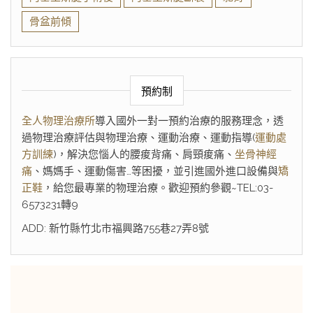
骨盆前傾
預約制
全人物理治療所
導入國外一對一預約治療的服務理念，透
過物理治療評估與物理治療、運動治療、運動指導(
運動處
方訓練
)，解決您惱人的腰痠背痛、肩頸痠痛、
坐骨神經
痛
、媽媽手、運動傷害…等困擾，並引進國外進口設備與
矯
正鞋
，給您最專業的物理治療。歡迎預約參觀~TEL:03-
6573231轉9
ADD: 新竹縣竹北市福興路755巷27弄8號