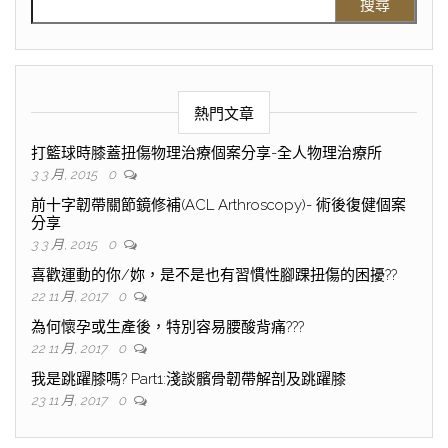
熱門文章
打籃球時膝蓋扭傷物理治療個案分享-全人物理治療所
3 3 月, 2015
0
前十字韌帶關節鏡修補(ACL Arthroscopy)- 術後復健個案
分享
3 3 月, 2015
0
喜歡運動的你/妳，是不是也有習慣性腳踝扭傷的困擾??
22 11 月, 2017
0
為何懷孕或生產後，特別容易腰酸背痛???
22 11 月, 2017
0
我是跳躍膝嗎? Part1:淺談髕骨韌帶解剖及跳躍膝
23 11 月, 2017
0