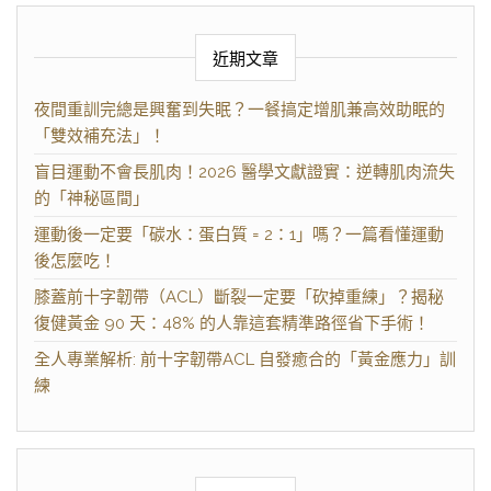
近期文章
夜間重訓完總是興奮到失眠？一餐搞定增肌兼高效助眠的
「雙效補充法」！
盲目運動不會長肌肉！2026 醫學文獻證實：逆轉肌肉流失
的「神秘區間」
運動後一定要「碳水：蛋白質 = 2：1」嗎？一篇看懂運動
後怎麼吃！
膝蓋前十字韌帶（ACL）斷裂一定要「砍掉重練」？揭秘
復健黃金 90 天：48% 的人靠這套精準路徑省下手術！
全人專業解析: 前十字韌帶ACL 自發癒合的「黃金應力」訓
練