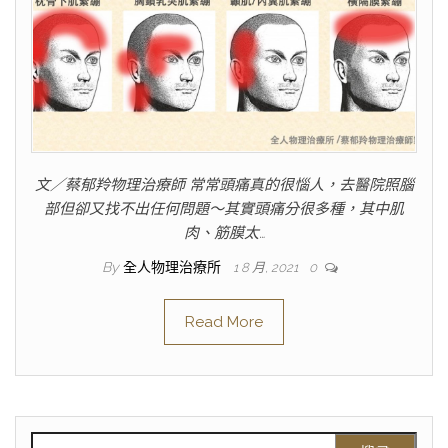
文／蔡郁羚物理治療師 常常頭痛真的很惱人，去醫院照腦
部但卻又找不出任何問題～其實頭痛分很多種，其中肌
肉、筋膜太…
By
全人物理治療所
1 8 月, 2021
0
Read More