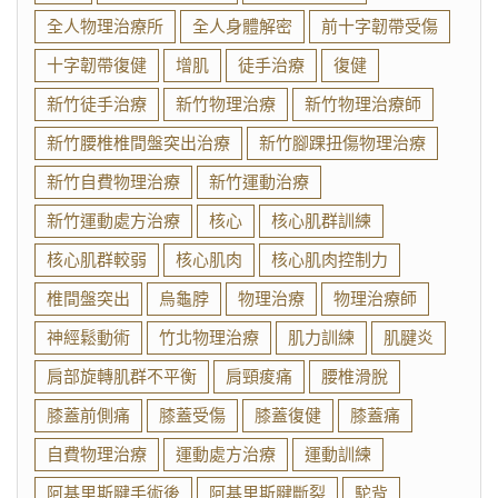
全人物理治療所
全人身體解密
前十字韌帶受傷
十字韌帶復健
增肌
徒手治療
復健
新竹徒手治療
新竹物理治療
新竹物理治療師
新竹腰椎椎間盤突出治療
新竹腳踝扭傷物理治療
新竹自費物理治療
新竹運動治療
新竹運動處方治療
核心
核心肌群訓練
核心肌群較弱
核心肌肉
核心肌肉控制力
椎間盤突出
烏龜脖
物理治療
物理治療師
神經鬆動術
竹北物理治療
肌力訓練
肌腱炎
肩部旋轉肌群不平衡
肩頸痠痛
腰椎滑脫
膝蓋前側痛
膝蓋受傷
膝蓋復健
膝蓋痛
自費物理治療
運動處方治療
運動訓練
阿基里斯腱手術後
阿基里斯腱斷裂
駝背