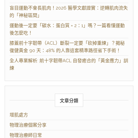
盲目運動不會長肌肉！2026 醫學文獻證實：逆轉肌肉流失
的「神秘區間」
運動後一定要「碳水：蛋白質 = 2：1」嗎？一篇看懂運動
後怎麼吃！
膝蓋前十字韌帶（ACL）斷裂一定要「砍掉重練」？揭秘
復健黃金 90 天：48% 的人靠這套精準路徑省下手術！
全人專業解析: 前十字韌帶ACL 自發癒合的「黃金應力」訓
練
文章分類
增肌處方
物理治療個案分享
物理治療師日常