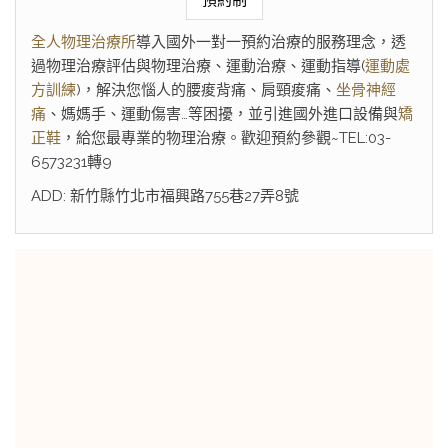
預約制
全人物理治療所
導入國外一對一預約治療的服務理念，透
過物理治療評估與物理治療、運動治療、運動指導(
運動處
方訓練
)，解決您惱人的腰痠背痛、肩頸痠痛、
坐骨神經
痛
、媽媽手、運動傷害…等困擾，並引進國外進口設備與
矯
正鞋
，給您最專業的物理治療。歡迎預約參觀~TEL:03-
6573231轉9
ADD: 新竹縣竹北市福興路755巷27弄8號