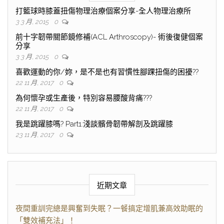
打籃球時膝蓋扭傷物理治療個案分享-全人物理治療所
3 3 月, 2015
0
前十字韌帶關節鏡修補(ACL Arthroscopy)- 術後復健個案
分享
3 3 月, 2015
0
喜歡運動的你/妳，是不是也有習慣性腳踝扭傷的困擾??
22 11 月, 2017
0
為何懷孕或生產後，特別容易腰酸背痛???
22 11 月, 2017
0
我是跳躍膝嗎? Part1:淺談髕骨韌帶解剖及跳躍膝
23 11 月, 2017
0
近期文章
夜間重訓完總是興奮到失眠？一餐搞定增肌兼高效助眠的
「雙效補充法」！