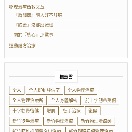
物理治療衛教文章
『肩關節』讓人好不舒服
『膝蓋』沒那麼難懂
關於『核心』那黨事
運動處方治療
標籤雲
全人
全人好動評估室
全人物理治療
全人物理治療所
全人身體解密
前十字韌帶受傷
十字韌帶復健
增肌
徒手治療
復健
新竹徒手治療
新竹物理治療
新竹物理治療師
新竹腰椎椎間盤突出治療
新竹腳踝扭傷物理治療