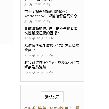
3 3 月, 2015
0
…
前十字韌帶關節鏡修補(ACL
Arthroscopy)- 術後復健個案分享
3 3 月, 2015
0
喜歡運動的你/妳，是不是也有習
慣性腳踝扭傷的困擾??
22 11 月, 2017
0
為何懷孕或生產後，特別容易腰酸
背痛???
22 11 月, 2017
0
我是跳躍膝嗎? Part1:淺談髕骨韌帶
解剖及跳躍膝
23 11 月, 2017
0
近期文章
夜間重訓完總是興奮到失眠？一餐