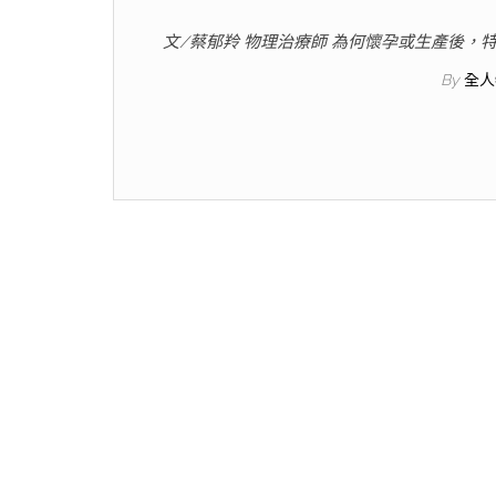
文/蔡郁羚 物理治療師 為何懷孕或生產後，特
By
全