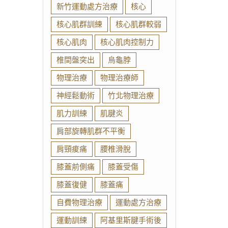
新竹運動處方治療
核心
核心肌群訓練
核心肌群較弱
核心肌肉
核心肌肉控制力
椎間盤突出
烏龜脖
物理治療
物理治療師
神經鬆動術
竹北物理治療
肌力訓練
肌腱炎
肩部旋轉肌群不平衡
肩頸痠痛
腰椎滑脫
膝蓋前側痛
膝蓋受傷
膝蓋復健
膝蓋痛
自費物理治療
運動處方治療
運動訓練
阿基里斯腱手術後