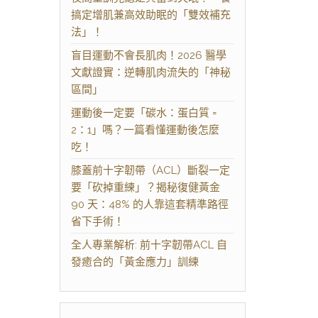
搞定增肌兼高效助眠的「雙效補充
法」！
盲目運動不會長肌肉！2026 醫學
文獻證實：逆轉肌肉流失的「神秘
區間」
運動後一定要「碳水：蛋白質 =
2：1」嗎？一篇看懂運動後怎麼
吃！
膝蓋前十字韌帶（ACL）斷裂一定
要「砍掉重練」？揭秘復健黃金
90 天：48% 的人靠這套精準路徑
省下手術！
全人專業解析: 前十字韌帶ACL 自
發癒合的「黃金應力」訓練