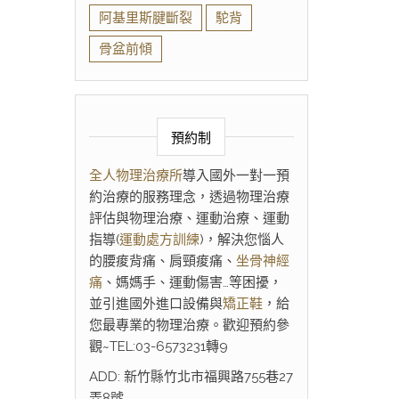
阿基里斯腱斷裂
駝背
骨盆前傾
預約制
全人物理治療所
導入國外一對一預
約治療的服務理念，透過物理治療
評估與物理治療、運動治療、運動
指導(
運動處方訓練
)，解決您惱人
的腰痠背痛、肩頸痠痛、
坐骨神經
痛
、媽媽手、運動傷害…等困擾，
並引進國外進口設備與
矯正鞋
，給
您最專業的物理治療。歡迎預約參
觀~TEL:03-6573231轉9
ADD: 新竹縣竹北市福興路755巷27
弄8號