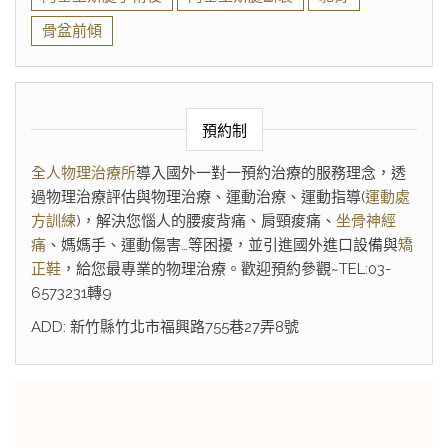
骨盆前傾
預約制
全人物理治療所
導入國外一對一預約治療的服務理念，透
過物理治療評估與物理治療、運動治療、運動指導(
運動處
方訓練
)，解決您惱人的腰痠背痛、肩頸痠痛、
坐骨神經
痛
、媽媽手、運動傷害…等困擾，並引進國外進口設備與
矯
正鞋
，給您最專業的物理治療。歡迎預約參觀~TEL:03-
6573231轉9
ADD: 新竹縣竹北市福興路755巷27弄8號