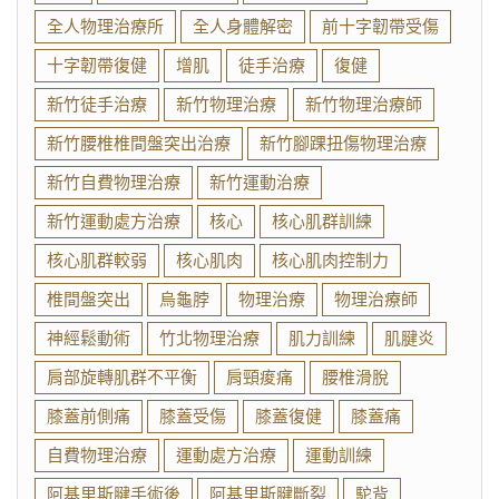
全人物理治療所
全人身體解密
前十字韌帶受傷
十字韌帶復健
增肌
徒手治療
復健
新竹徒手治療
新竹物理治療
新竹物理治療師
新竹腰椎椎間盤突出治療
新竹腳踝扭傷物理治療
新竹自費物理治療
新竹運動治療
新竹運動處方治療
核心
核心肌群訓練
核心肌群較弱
核心肌肉
核心肌肉控制力
椎間盤突出
烏龜脖
物理治療
物理治療師
神經鬆動術
竹北物理治療
肌力訓練
肌腱炎
肩部旋轉肌群不平衡
肩頸痠痛
腰椎滑脫
膝蓋前側痛
膝蓋受傷
膝蓋復健
膝蓋痛
自費物理治療
運動處方治療
運動訓練
阿基里斯腱手術後
阿基里斯腱斷裂
駝背