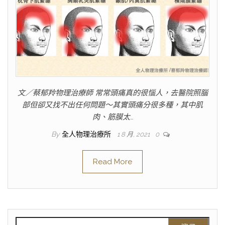
文／蔡郁羚物理治療師 常常頭痛真的很惱人，去醫院照腦
部但卻又找不出任何問題～其實頭痛分很多種，其中肌
肉、筋膜太…
By
全人物理治療所
1 8 月, 2021
0
Read More