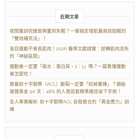
近期文章
夜間重訓完總是興奮到失眠？一餐搞定增肌兼高效助眠的
「雙效補充法」！
盲目運動不會長肌肉！2026 醫學文獻證實：逆轉肌肉流失
的「神秘區間」
運動後一定要「碳水：蛋白質 = 2：1」嗎？一篇看懂運動
後怎麼吃！
膝蓋前十字韌帶（ACL）斷裂一定要「砍掉重練」？揭秘
復健黃金 90 天：48% 的人靠這套精準路徑省下手術！
全人專業解析: 前十字韌帶ACL 自發癒合的「黃金應力」訓
練