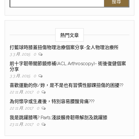
熱門文章
打籃球時膝蓋扭傷物理治療個案分享-全人物理治療所
3 3 月, 2015
0
前十字韌帶關節鏡修補(ACL Arthroscopy)- 術後復健個案
分享
3 3 月, 2015
0
喜歡運動的你/妳，是不是也有習慣性腳踝扭傷的困擾??
22 11 月, 2017
0
為何懷孕或生產後，特別容易腰酸背痛???
22 11 月, 2017
0
我是跳躍膝嗎? Part1:淺談髕骨韌帶解剖及跳躍膝
23 11 月, 2017
0