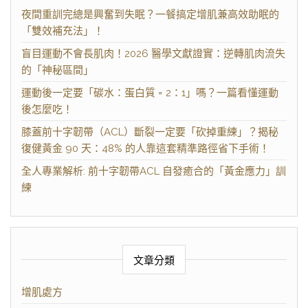
夜間重訓完總是興奮到失眠？一餐搞定增肌兼高效助眠的
「雙效補充法」！
盲目運動不會長肌肉！2026 醫學文獻證實：逆轉肌肉流失
的「神秘區間」
運動後一定要「碳水：蛋白質 = 2：1」嗎？一篇看懂運動
後怎麼吃！
膝蓋前十字韌帶（ACL）斷裂一定要「砍掉重練」？揭秘
復健黃金 90 天：48% 的人靠這套精準路徑省下手術！
全人專業解析: 前十字韌帶ACL 自發癒合的「黃金應力」訓
練
文章分類
增肌處方