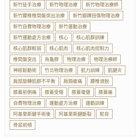
新竹徒手治療
新竹物理治療
新竹物理治療師
新竹腰椎椎間盤突出治療
新竹腳踝扭傷物理治療
新竹自費物理治療
新竹運動治療
新竹運動處方治療
核心
核心肌群訓練
核心肌群較弱
核心肌肉
核心肌肉控制力
椎間盤突出
烏龜脖
物理治療
物理治療師
神經鬆動術
竹北物理治療
肌力訓練
肌腱炎
肩部旋轉肌群不平衡
肩頸痠痛
腰椎滑脫
膝蓋前側痛
膝蓋受傷
膝蓋復健
膝蓋痛
自費物理治療
運動處方治療
運動訓練
阿基里斯腱手術後
阿基里斯腱斷裂
駝背
骨盆前傾