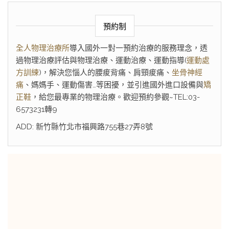
預約制
全人物理治療所
導入國外一對一預約治療的服務理念，透
過物理治療評估與物理治療、運動治療、運動指導(
運動處
方訓練
)，解決您惱人的腰痠背痛、肩頸痠痛、
坐骨神經
痛
、媽媽手、運動傷害…等困擾，並引進國外進口設備與
矯
正鞋
，給您最專業的物理治療。歡迎預約參觀~TEL:03-
6573231轉9
ADD: 新竹縣竹北市福興路755巷27弄8號