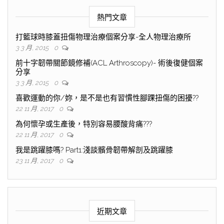
熱門文章
打籃球時膝蓋扭傷物理治療個案分享-全人物理治療所
3 3 月, 2015
0
前十字韌帶關節鏡修補(ACL Arthroscopy)- 術後復健個案
分享
3 3 月, 2015
0
喜歡運動的你/妳，是不是也有習慣性腳踝扭傷的困擾??
22 11 月, 2017
0
為何懷孕或生產後，特別容易腰酸背痛???
22 11 月, 2017
0
我是跳躍膝嗎? Part1:淺談髕骨韌帶解剖及跳躍膝
23 11 月, 2017
0
近期文章