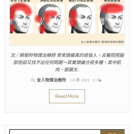
文／蔡郁羚物理治療師 常常頭痛真的很惱人，去醫院照腦
部但卻又找不出任何問題～其實頭痛分很多種，其中肌
肉、筋膜太…
By
全人物理治療所
1 8 月, 2021
0
Read More