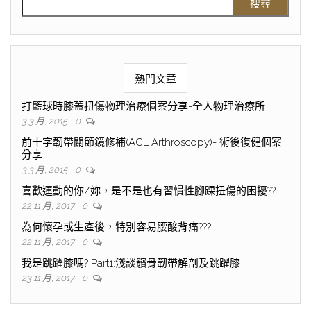
熱門文章
打籃球時膝蓋扭傷物理治療個案分享-全人物理治療所
3 3 月, 2015
0
前十字韌帶關節鏡修補(ACL Arthroscopy)- 術後復健個案
分享
3 3 月, 2015
0
喜歡運動的你/妳，是不是也有習慣性腳踝扭傷的困擾??
22 11 月, 2017
0
為何懷孕或生產後，特別容易腰酸背痛???
22 11 月, 2017
0
我是跳躍膝嗎? Part1:淺談髕骨韌帶解剖及跳躍膝
23 11 月, 2017
0