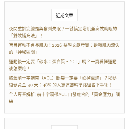
近期文章
夜間重訓完總是興奮到失眠？一餐搞定增肌兼高效助眠的
「雙效補充法」！
盲目運動不會長肌肉！2026 醫學文獻證實：逆轉肌肉流失
的「神秘區間」
運動後一定要「碳水：蛋白質 = 2：1」嗎？一篇看懂運動
後怎麼吃！
膝蓋前十字韌帶（ACL）斷裂一定要「砍掉重練」？揭秘
復健黃金 90 天：48% 的人靠這套精準路徑省下手術！
全人專業解析: 前十字韌帶ACL 自發癒合的「黃金應力」訓
練