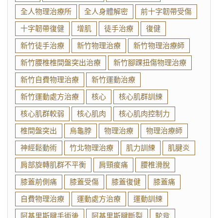
全人物理治療所
全人身體解密
前十字韌帶受傷
十字韌帶復健
增肌
徒手治療
復健
新竹徒手治療
新竹物理治療
新竹物理治療師
新竹腰椎椎間盤突出治療
新竹腳踝扭傷物理治療
新竹自費物理治療
新竹運動治療
新竹運動處方治療
核心
核心肌群訓練
核心肌群較弱
核心肌肉
核心肌肉控制力
椎間盤突出
烏龜脖
物理治療
物理治療師
神經鬆動術
竹北物理治療
肌力訓練
肌腱炎
肩部旋轉肌群不平衡
肩頸痠痛
腰椎滑脫
膝蓋前側痛
膝蓋受傷
膝蓋復健
膝蓋痛
自費物理治療
運動處方治療
運動訓練
阿基里斯腱手術後
阿基里斯腱斷裂
駝背