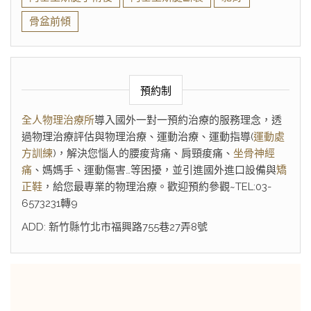
骨盆前傾
預約制
全人物理治療所
導入國外一對一預約治療的服務理念，透
過物理治療評估與物理治療、運動治療、運動指導(
運動處
方訓練
)，解決您惱人的腰痠背痛、肩頸痠痛、
坐骨神經
痛
、媽媽手、運動傷害…等困擾，並引進國外進口設備與
矯
正鞋
，給您最專業的物理治療。歡迎預約參觀~TEL:03-
6573231轉9
ADD: 新竹縣竹北市福興路755巷27弄8號