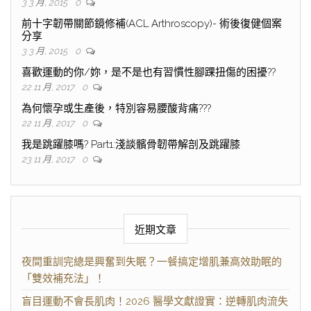
3 3 月, 2015
0
前十字韌帶關節鏡修補(ACL Arthroscopy)- 術後復健個案
分享
3 3 月, 2015
0
喜歡運動的你/妳，是不是也有習慣性腳踝扭傷的困擾??
22 11 月, 2017
0
為何懷孕或生產後，特別容易腰酸背痛???
22 11 月, 2017
0
我是跳躍膝嗎? Part1:淺談髕骨韌帶解剖及跳躍膝
23 11 月, 2017
0
近期文章
夜間重訓完總是興奮到失眠？一餐搞定增肌兼高效助眠的
「雙效補充法」！
盲目運動不會長肌肉！2026 醫學文獻證實：逆轉肌肉流失