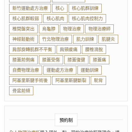
新竹運動處方治療
核心
核心肌群訓練
核心肌群較弱
核心肌肉
核心肌肉控制力
椎間盤突出
烏龜脖
物理治療
物理治療師
神經鬆動術
竹北物理治療
肌力訓練
肌腱炎
肩部旋轉肌群不平衡
肩頸痠痛
腰椎滑脫
膝蓋前側痛
膝蓋受傷
膝蓋復健
膝蓋痛
自費物理治療
運動處方治療
運動訓練
阿基里斯腱手術後
阿基里斯腱斷裂
駝背
骨盆前傾
預約制