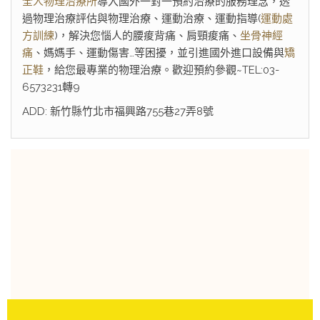
全人物理治療所
導入國外一對一預約治療的服務理念，透
過物理治療評估與物理治療、運動治療、運動指導(
運動處
方訓練
)，解決您惱人的腰痠背痛、肩頸痠痛、
坐骨神經
痛
、媽媽手、運動傷害…等困擾，並引進國外進口設備與
矯
正鞋
，給您最專業的物理治療。歡迎預約參觀~TEL:03-
6573231轉9
ADD: 新竹縣竹北市福興路755巷27弄8號