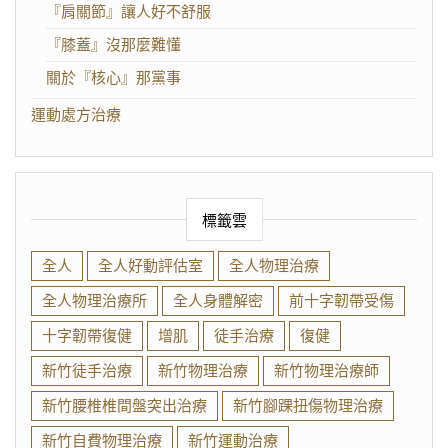
『肩關節』讓人好不舒服
『膝蓋』沒那麼難懂
關於『核心』那黨事
運動處方治療
標籤雲
全人
全人好動評估室
全人物理治療
全人物理治療所
全人身體解密
前十字韌帶受傷
十字韌帶復健
增肌
徒手治療
復健
新竹徒手治療
新竹物理治療
新竹物理治療師
新竹腰椎椎間盤突出治療
新竹腳踝扭傷物理治療
新竹自費物理治療
新竹運動治療