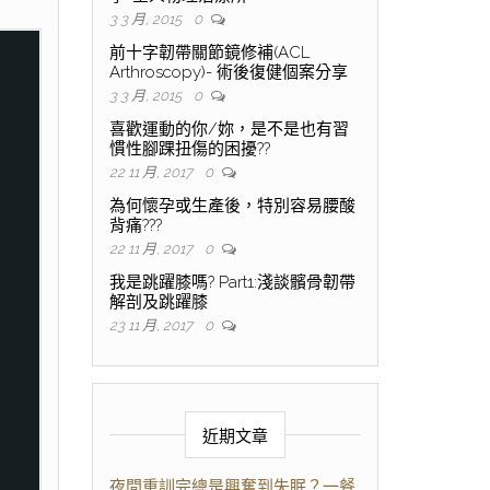
3 3 月, 2015
0
前十字韌帶關節鏡修補(ACL
Arthroscopy)- 術後復健個案分享
3 3 月, 2015
0
喜歡運動的你/妳，是不是也有習
慣性腳踝扭傷的困擾??
22 11 月, 2017
0
為何懷孕或生產後，特別容易腰酸
背痛???
22 11 月, 2017
0
我是跳躍膝嗎? Part1:淺談髕骨韌帶
解剖及跳躍膝
23 11 月, 2017
0
近期文章
夜間重訓完總是興奮到失眠？一餐