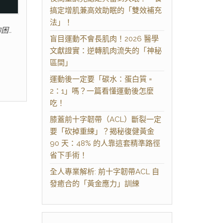
搞定增肌兼高效助眠的「雙效補充
法」！
困…
盲目運動不會長肌肉！2026 醫學
文獻證實：逆轉肌肉流失的「神秘
區間」
運動後一定要「碳水：蛋白質 =
2：1」嗎？一篇看懂運動後怎麼
吃！
膝蓋前十字韌帶（ACL）斷裂一定
要「砍掉重練」？揭秘復健黃金
90 天：48% 的人靠這套精準路徑
省下手術！
全人專業解析: 前十字韌帶ACL 自
發癒合的「黃金應力」訓練