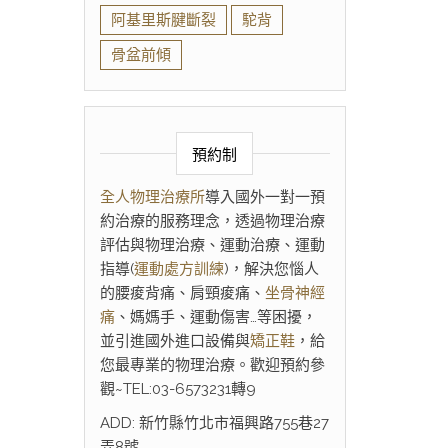
阿基里斯腱斷裂
駝背
骨盆前傾
預約制
全人物理治療所
導入國外一對一預
約治療的服務理念，透過物理治療
評估與物理治療、運動治療、運動
指導(
運動處方訓練
)，解決您惱人
的腰痠背痛、肩頸痠痛、
坐骨神經
痛
、媽媽手、運動傷害…等困擾，
並引進國外進口設備與
矯正鞋
，給
您最專業的物理治療。歡迎預約參
觀~TEL:03-6573231轉9
ADD: 新竹縣竹北市福興路755巷27
弄8號