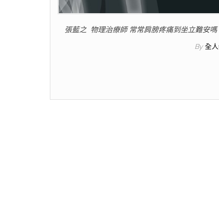
張藍之 物理治療師 常常肩膀疼痛到坐立難安嗎
By
全人