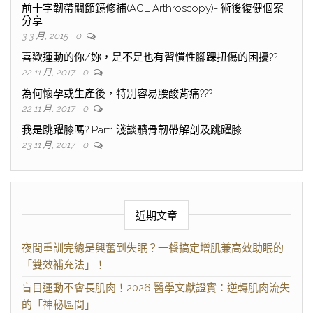
前十字韌帶關節鏡修補(ACL Arthroscopy)- 術後復健個案
分享
3 3 月, 2015
0
喜歡運動的你/妳，是不是也有習慣性腳踝扭傷的困擾??
22 11 月, 2017
0
為何懷孕或生產後，特別容易腰酸背痛???
22 11 月, 2017
0
我是跳躍膝嗎? Part1:淺談髕骨韌帶解剖及跳躍膝
23 11 月, 2017
0
近期文章
夜間重訓完總是興奮到失眠？一餐搞定增肌兼高效助眠的
「雙效補充法」！
盲目運動不會長肌肉！2026 醫學文獻證實：逆轉肌肉流失
的「神秘區間」