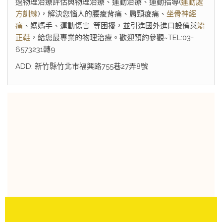
過物理治療評估與物理治療、運動治療、運動指導(
運動處
方訓練
)，解決您惱人的腰痠背痛、肩頸痠痛、
坐骨神經
痛
、媽媽手、運動傷害…等困擾，並引進國外進口設備與
矯
正鞋
，給您最專業的物理治療。歡迎預約參觀~TEL:03-
6573231轉9
ADD: 新竹縣竹北市福興路755巷27弄8號