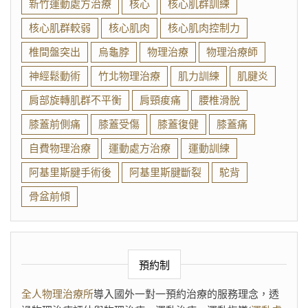
新竹運動處方治療
核心
核心肌群訓練
核心肌群較弱
核心肌肉
核心肌肉控制力
椎間盤突出
烏龜脖
物理治療
物理治療師
神經鬆動術
竹北物理治療
肌力訓練
肌腱炎
肩部旋轉肌群不平衡
肩頸痠痛
腰椎滑脫
膝蓋前側痛
膝蓋受傷
膝蓋復健
膝蓋痛
自費物理治療
運動處方治療
運動訓練
阿基里斯腱手術後
阿基里斯腱斷裂
駝背
骨盆前傾
預約制
全人物理治療所
導入國外一對一預約治療的服務理念，透