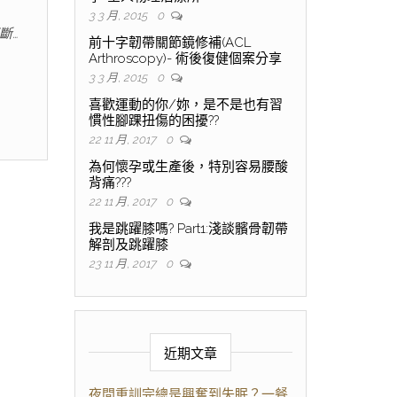
3 3 月, 2015
0
斷…
前十字韌帶關節鏡修補(ACL
Arthroscopy)- 術後復健個案分享
3 3 月, 2015
0
喜歡運動的你/妳，是不是也有習
慣性腳踝扭傷的困擾??
22 11 月, 2017
0
為何懷孕或生產後，特別容易腰酸
背痛???
22 11 月, 2017
0
我是跳躍膝嗎? Part1:淺談髕骨韌帶
解剖及跳躍膝
23 11 月, 2017
0
近期文章
夜間重訓完總是興奮到失眠？一餐