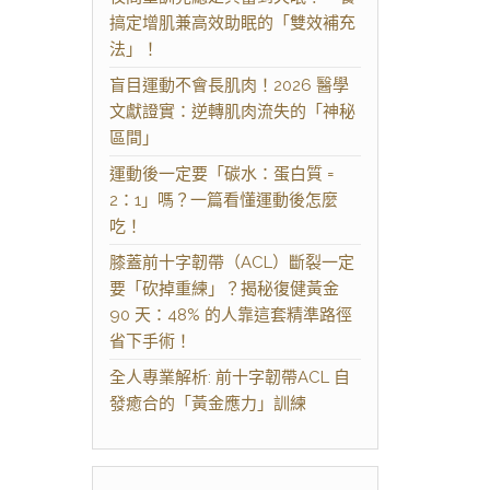
搞定增肌兼高效助眠的「雙效補充
法」！
盲目運動不會長肌肉！2026 醫學
文獻證實：逆轉肌肉流失的「神秘
區間」
運動後一定要「碳水：蛋白質 =
2：1」嗎？一篇看懂運動後怎麼
吃！
膝蓋前十字韌帶（ACL）斷裂一定
要「砍掉重練」？揭秘復健黃金
90 天：48% 的人靠這套精準路徑
省下手術！
全人專業解析: 前十字韌帶ACL 自
發癒合的「黃金應力」訓練