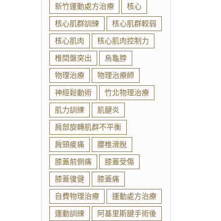
新竹運動處方治療
核心
核心肌群訓練
核心肌群較弱
核心肌肉
核心肌肉控制力
椎間盤突出
烏龜脖
物理治療
物理治療師
神經鬆動術
竹北物理治療
肌力訓練
肌腱炎
肩部旋轉肌群不平衡
肩頸痠痛
腰椎滑脫
膝蓋前側痛
膝蓋受傷
膝蓋復健
膝蓋痛
自費物理治療
運動處方治療
運動訓練
阿基里斯腱手術後