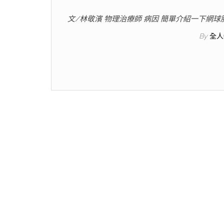
文/林敬濱 物理治療師 病因 簡單介紹一下網
By
全