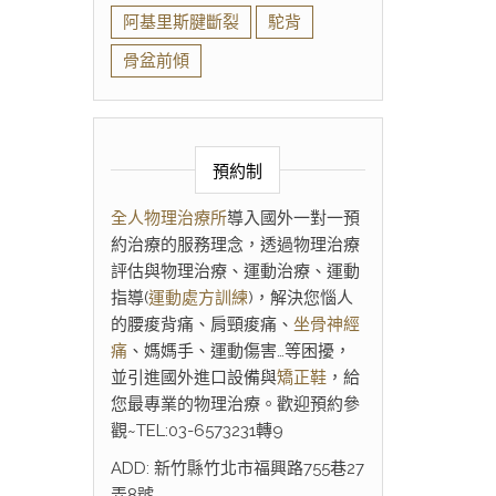
阿基里斯腱斷裂
駝背
骨盆前傾
預約制
全人物理治療所
導入國外一對一預
約治療的服務理念，透過物理治療
評估與物理治療、運動治療、運動
指導(
運動處方訓練
)，解決您惱人
的腰痠背痛、肩頸痠痛、
坐骨神經
痛
、媽媽手、運動傷害…等困擾，
並引進國外進口設備與
矯正鞋
，給
您最專業的物理治療。歡迎預約參
觀~TEL:03-6573231轉9
ADD: 新竹縣竹北市福興路755巷27
弄8號