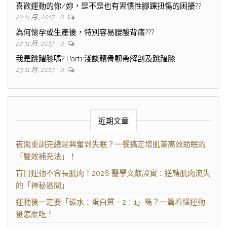
喜歡運動的你/妳，是不是也有習慣性腳踝扭傷的困擾??
22 11 月, 2017
0
為何懷孕或生產後，特別容易腰酸背痛???
22 11 月, 2017
0
我是跳躍膝嗎? Part1:淺談髕骨韌帶解剖及跳躍膝
23 11 月, 2017
0
近期文章
夜間重訓完總是興奮到失眠？一餐搞定增肌兼高效助眠的
「雙效補充法」！
盲目運動不會長肌肉！2026 醫學文獻證實：逆轉肌肉流失
的「神秘區間」
運動後一定要「碳水：蛋白質 = 2：1」嗎？一篇看懂運動
後怎麼吃！