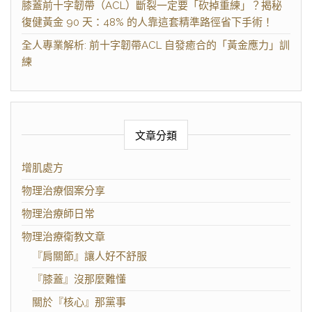
膝蓋前十字韌帶（ACL）斷裂一定要「砍掉重練」？揭秘
復健黃金 90 天：48% 的人靠這套精準路徑省下手術！
全人專業解析: 前十字韌帶ACL 自發癒合的「黃金應力」訓
練
文章分類
增肌處方
物理治療個案分享
物理治療師日常
物理治療衛教文章
『肩關節』讓人好不舒服
『膝蓋』沒那麼難懂
關於『核心』那黨事