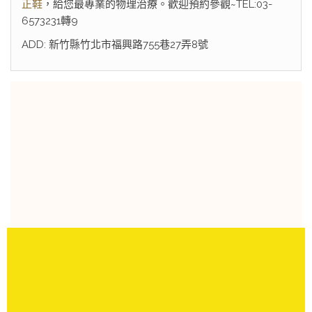
正鞋
，給您最專業的物理治療。歡迎預約參觀~TEL:03-
6573231轉9
ADD: 新竹縣竹北市福興路755巷27弄8號