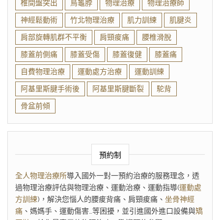
椎間盤突出
烏龜脖
物理治療
物理治療師
神經鬆動術
竹北物理治療
肌力訓練
肌腱炎
肩部旋轉肌群不平衡
肩頸痠痛
腰椎滑脫
膝蓋前側痛
膝蓋受傷
膝蓋復健
膝蓋痛
自費物理治療
運動處方治療
運動訓練
阿基里斯腱手術後
阿基里斯腱斷裂
駝背
骨盆前傾
預約制
全人物理治療所
導入國外一對一預約治療的服務理念，透
過物理治療評估與物理治療、運動治療、運動指導(
運動處
方訓練
)，解決您惱人的腰痠背痛、肩頸痠痛、
坐骨神經
痛
、媽媽手、運動傷害…等困擾，並引進國外進口設備與
矯