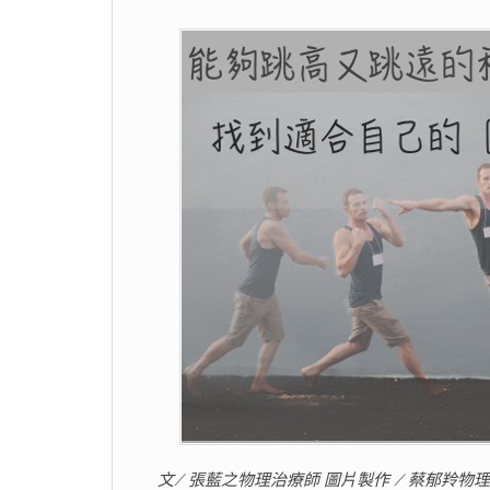
文/ 張藍之物理治療師 圖片製作 / 蔡郁羚