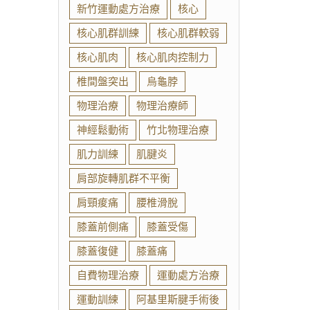
新竹運動處方治療
核心
核心肌群訓練
核心肌群較弱
核心肌肉
核心肌肉控制力
椎間盤突出
烏龜脖
物理治療
物理治療師
神經鬆動術
竹北物理治療
肌力訓練
肌腱炎
肩部旋轉肌群不平衡
肩頸痠痛
腰椎滑脫
膝蓋前側痛
膝蓋受傷
膝蓋復健
膝蓋痛
自費物理治療
運動處方治療
運動訓練
阿基里斯腱手術後