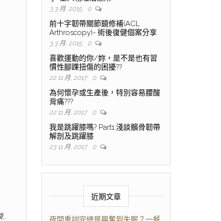
3 3 月, 2015
0
前十字韌帶關節鏡修補(ACL
Arthroscopy)- 術後復健個案分享
3 3 月, 2015
0
喜歡運動的你/妳，是不是也有習
慣性腳踝扭傷的困擾??
22 11 月, 2017
0
為何懷孕或生產後，特別容易腰酸
背痛???
22 11 月, 2017
0
我是跳躍膝嗎? Part1:淺談髕骨韌帶
解剖及跳躍膝
23 11 月, 2017
0
近期文章
…
夜間重訓完總是興奮到失眠？一餐