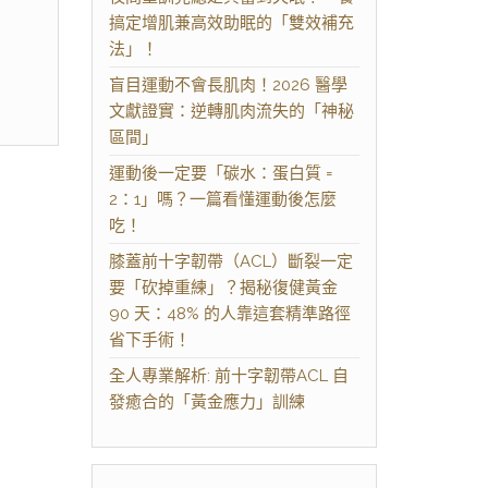
搞定增肌兼高效助眠的「雙效補充
法」！
盲目運動不會長肌肉！2026 醫學
文獻證實：逆轉肌肉流失的「神秘
區間」
運動後一定要「碳水：蛋白質 =
2：1」嗎？一篇看懂運動後怎麼
吃！
膝蓋前十字韌帶（ACL）斷裂一定
要「砍掉重練」？揭秘復健黃金
90 天：48% 的人靠這套精準路徑
省下手術！
全人專業解析: 前十字韌帶ACL 自
發癒合的「黃金應力」訓練