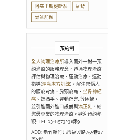
阿基里斯腱斷裂
駝背
骨盆前傾
預約制
全人物理治療所
導入國外一對一預
約治療的服務理念，透過物理治療
評估與物理治療、運動治療、運動
指導(
運動處方訓練
)，解決您惱人
的腰痠背痛、肩頸痠痛、
坐骨神經
痛
、媽媽手、運動傷害…等困擾，
並引進國外進口設備與
矯正鞋
，給
您最專業的物理治療。歡迎預約參
觀~TEL:03-6573231轉9
ADD: 新竹縣竹北市福興路755巷27
弄8號