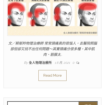
文／蔡郁羚物理治療師 常常頭痛真的很惱人，去醫院照腦
部但卻又找不出任何問題～其實頭痛分很多種，其中肌
肉、筋膜太…
By
全人物理治療所
1 8 月, 2021
0
Read More