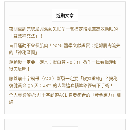
近期文章
夜間重訓完總是興奮到失眠？一餐搞定增肌兼高效助眠的
「雙效補充法」！
盲目運動不會長肌肉！2026 醫學文獻證實：逆轉肌肉流失
的「神秘區間」
運動後一定要「碳水：蛋白質 = 2：1」嗎？一篇看懂運動
後怎麼吃！
膝蓋前十字韌帶（ACL）斷裂一定要「砍掉重練」？揭秘
復健黃金 90 天：48% 的人靠這套精準路徑省下手術！
全人專業解析: 前十字韌帶ACL 自發癒合的「黃金應力」訓
練