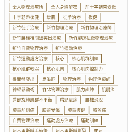
全人物理治療所
全人身體解密
前十字韌帶受傷
十字韌帶復健
增肌
徒手治療
復健
新竹徒手治療
新竹物理治療
新竹物理治療師
新竹腰椎椎間盤突出治療
新竹腳踝扭傷物理治療
新竹自費物理治療
新竹運動治療
新竹運動處方治療
核心
核心肌群訓練
核心肌群較弱
核心肌肉
核心肌肉控制力
椎間盤突出
烏龜脖
物理治療
物理治療師
神經鬆動術
竹北物理治療
肌力訓練
肌腱炎
肩部旋轉肌群不平衡
肩頸痠痛
腰椎滑脫
膝蓋前側痛
膝蓋受傷
膝蓋復健
膝蓋痛
自費物理治療
運動處方治療
運動訓練
阿基里斯腱手術後
阿基里斯腱斷裂
駝背