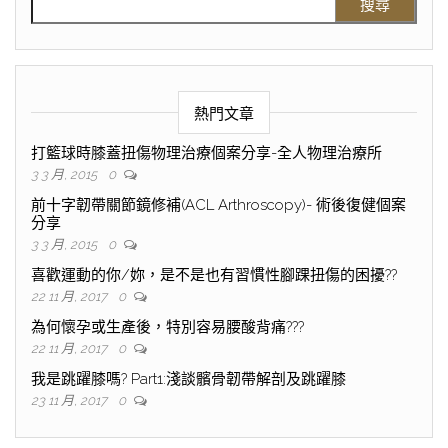
熱門文章
打籃球時膝蓋扭傷物理治療個案分享-全人物理治療所
3 3 月, 2015
0
前十字韌帶關節鏡修補(ACL Arthroscopy)- 術後復健個案
分享
3 3 月, 2015
0
喜歡運動的你/妳，是不是也有習慣性腳踝扭傷的困擾??
22 11 月, 2017
0
為何懷孕或生產後，特別容易腰酸背痛???
22 11 月, 2017
0
我是跳躍膝嗎? Part1:淺談髕骨韌帶解剖及跳躍膝
23 11 月, 2017
0