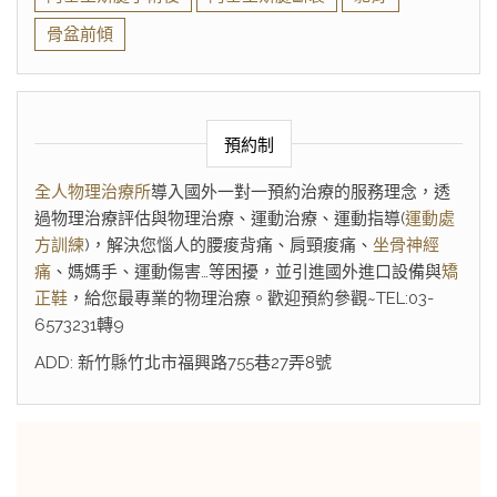
骨盆前傾
預約制
全人物理治療所
導入國外一對一預約治療的服務理念，透
過物理治療評估與物理治療、運動治療、運動指導(
運動處
方訓練
)，解決您惱人的腰痠背痛、肩頸痠痛、
坐骨神經
痛
、媽媽手、運動傷害…等困擾，並引進國外進口設備與
矯
正鞋
，給您最專業的物理治療。歡迎預約參觀~TEL:03-
6573231轉9
ADD: 新竹縣竹北市福興路755巷27弄8號