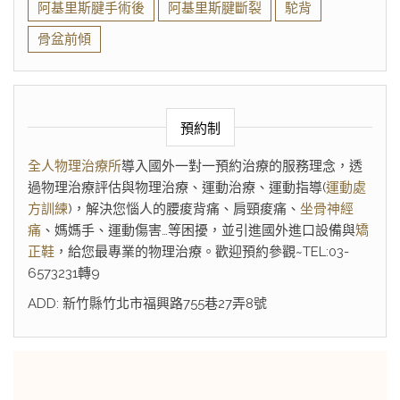
阿基里斯腱手術後
阿基里斯腱斷裂
駝背
骨盆前傾
預約制
全人物理治療所
導入國外一對一預約治療的服務理念，透
過物理治療評估與物理治療、運動治療、運動指導(
運動處
方訓練
)，解決您惱人的腰痠背痛、肩頸痠痛、
坐骨神經
痛
、媽媽手、運動傷害…等困擾，並引進國外進口設備與
矯
正鞋
，給您最專業的物理治療。歡迎預約參觀~TEL:03-
6573231轉9
ADD: 新竹縣竹北市福興路755巷27弄8號