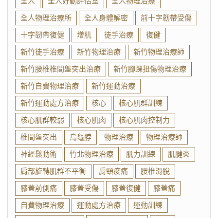
全人
全人好動評估室
全人物理治療
全人物理治療所
全人身體解密
前十字韌帶受傷
十字韌帶復健
增肌
徒手治療
復健
新竹徒手治療
新竹物理治療
新竹物理治療師
新竹腰椎椎間盤突出治療
新竹腳踝扭傷物理治療
新竹自費物理治療
新竹運動治療
新竹運動處方治療
核心
核心肌群訓練
核心肌群較弱
核心肌肉
核心肌肉控制力
椎間盤突出
烏龜脖
物理治療
物理治療師
神經鬆動術
竹北物理治療
肌力訓練
肌腱炎
肩部旋轉肌群不平衡
肩頸痠痛
腰椎滑脫
膝蓋前側痛
膝蓋受傷
膝蓋復健
膝蓋痛
自費物理治療
運動處方治療
運動訓練