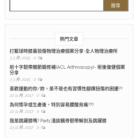
熱門文章
打籃球時膝蓋扭傷物理治療個案分享-全人物理治療所
3 3 月, 2015
0
前十字韌帶關節鏡修補(ACL Arthroscopy)- 術後復健個案
分享
3 3 月, 2015
0
喜歡運動的你/妳，是不是也有習慣性腳踝扭傷的困擾??
22 11 月, 2017
0
為何懷孕或生產後，特別容易腰酸背痛???
22 11 月, 2017
0
我是跳躍膝嗎? Part1:淺談髕骨韌帶解剖及跳躍膝
23 11 月, 2017
0