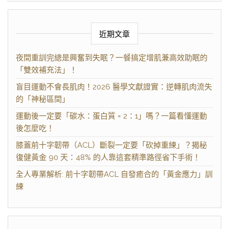
近期文章
夜間重訓完總是興奮到失眠？一餐搞定增肌兼高效助眠的
「雙效補充法」！
盲目運動不會長肌肉！2026 醫學文獻證實：逆轉肌肉流失
的「神秘區間」
運動後一定要「碳水：蛋白質 = 2：1」嗎？一篇看懂運動
後怎麼吃！
膝蓋前十字韌帶（ACL）斷裂一定要「砍掉重練」？揭秘
復健黃金 90 天：48% 的人靠這套精準路徑省下手術！
全人專業解析: 前十字韌帶ACL 自發癒合的「黃金應力」訓
練