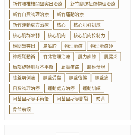
新竹腰椎椎間盤突出治療
新竹腳踝扭傷物理治療
新竹自費物理治療
新竹運動治療
新竹運動處方治療
核心
核心肌群訓練
核心肌群較弱
核心肌肉
核心肌肉控制力
椎間盤突出
烏龜脖
物理治療
物理治療師
神經鬆動術
竹北物理治療
肌力訓練
肌腱炎
肩部旋轉肌群不平衡
肩頸痠痛
腰椎滑脫
膝蓋前側痛
膝蓋受傷
膝蓋復健
膝蓋痛
自費物理治療
運動處方治療
運動訓練
阿基里斯腱手術後
阿基里斯腱斷裂
駝背
骨盆前傾