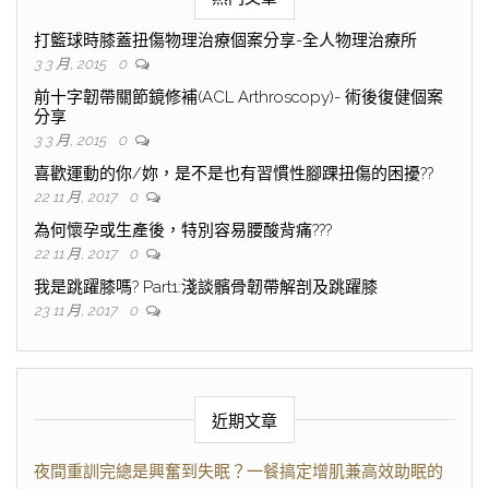
打籃球時膝蓋扭傷物理治療個案分享-全人物理治療所
3 3 月, 2015
0
前十字韌帶關節鏡修補(ACL Arthroscopy)- 術後復健個案
分享
3 3 月, 2015
0
喜歡運動的你/妳，是不是也有習慣性腳踝扭傷的困擾??
22 11 月, 2017
0
為何懷孕或生產後，特別容易腰酸背痛???
22 11 月, 2017
0
我是跳躍膝嗎? Part1:淺談髕骨韌帶解剖及跳躍膝
23 11 月, 2017
0
近期文章
夜間重訓完總是興奮到失眠？一餐搞定增肌兼高效助眠的