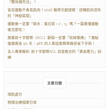
「雙效補充法」！
盲目運動不會長肌肉！2026 醫學文獻證實：逆轉肌肉流失
的「神秘區間」
運動後一定要「碳水：蛋白質 = 2：1」嗎？一篇看懂運動
後怎麼吃！
膝蓋前十字韌帶（ACL）斷裂一定要「砍掉重練」？揭秘
復健黃金 90 天：48% 的人靠這套精準路徑省下手術！
全人專業解析: 前十字韌帶ACL 自發癒合的「黃金應力」訓
練
文章分類
增肌處方
物理治療個案分享