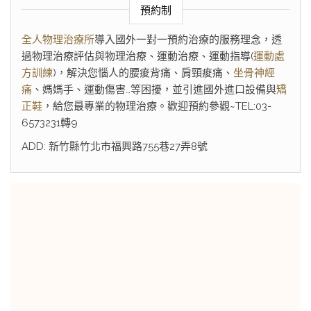
預約制
全人物理治療所
導入國外一對一預約治療的服務理念，透
過物理治療評估與物理治療、運動治療、運動指導(
運動處
方訓練
)，解決您惱人的腰痠背痛、肩頸痠痛、
坐骨神經
痛
、媽媽手、運動傷害…等困擾，並引進國外進口設備與
矯
正鞋
，給您最專業的物理治療。歡迎預約參觀~TEL:03-
6573231轉9
ADD: 新竹縣竹北市福興路755巷27弄8號