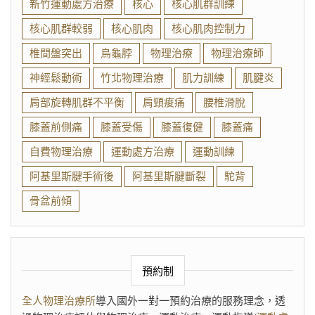
新竹運動處方治療
核心
核心肌群訓練
核心肌群較弱
核心肌肉
核心肌肉控制力
椎間盤突出
烏龜脖
物理治療
物理治療師
神經鬆動術
竹北物理治療
肌力訓練
肌腱炎
肩部旋轉肌群不平衡
肩頸痠痛
腰椎滑脫
膝蓋前側痛
膝蓋受傷
膝蓋復健
膝蓋痛
自費物理治療
運動處方治療
運動訓練
阿基里斯腱手術後
阿基里斯腱斷裂
駝背
骨盆前傾
預約制
全人物理治療所
導入國外一對一預約治療的服務理念，透