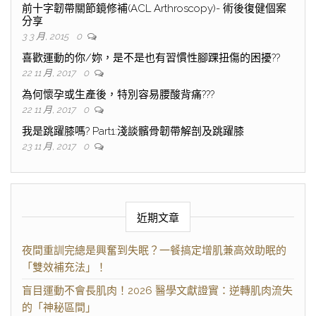
前十字韌帶關節鏡修補(ACL Arthroscopy)- 術後復健個案
分享
3 3 月, 2015
0
喜歡運動的你/妳，是不是也有習慣性腳踝扭傷的困擾??
22 11 月, 2017
0
為何懷孕或生產後，特別容易腰酸背痛???
22 11 月, 2017
0
我是跳躍膝嗎? Part1:淺談髕骨韌帶解剖及跳躍膝
23 11 月, 2017
0
近期文章
夜間重訓完總是興奮到失眠？一餐搞定增肌兼高效助眠的
「雙效補充法」！
盲目運動不會長肌肉！2026 醫學文獻證實：逆轉肌肉流失
的「神秘區間」