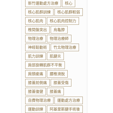
新竹運動處方治療
核心
核心肌群訓練
核心肌群較弱
核心肌肉
核心肌肉控制力
椎間盤突出
烏龜脖
物理治療
物理治療師
神經鬆動術
竹北物理治療
肌力訓練
肌腱炎
肩部旋轉肌群不平衡
肩頸痠痛
腰椎滑脫
膝蓋前側痛
膝蓋受傷
膝蓋復健
膝蓋痛
自費物理治療
運動處方治療
運動訓練
阿基里斯腱手術後