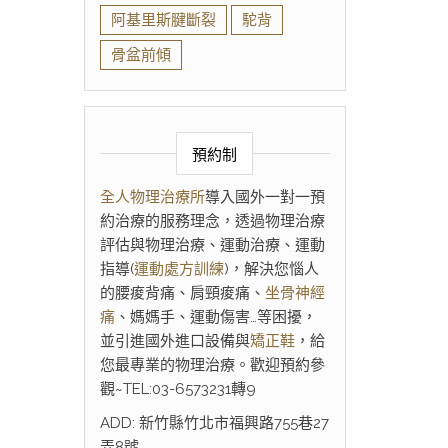
阿基里斯腱斷裂
駝背
骨盆前傾
預約制
全人物理治療所
導入國外一對一預
約治療的服務理念，透過物理治療
評估與物理治療、運動治療、運動
指導(
運動處方訓練
)，解決您惱人
的腰痠背痛、肩頸痠痛、
坐骨神經
痛
、媽媽手、運動傷害…等困擾，
並引進國外進口設備與
矯正鞋
，給
您最專業的物理治療。歡迎預約參
觀~TEL:03-6573231轉9
ADD: 新竹縣竹北市福興路755巷27
弄8號