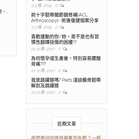
3 3 月, 2015
0
。…
前十字韌帶關節鏡修補(ACL
Arthroscopy)- 術後復健個案分享
3 3 月, 2015
0
喜歡運動的你/妳，是不是也有習
慣性腳踝扭傷的困擾??
22 11 月, 2017
0
為何懷孕或生產後，特別容易腰酸
背痛???
22 11 月, 2017
0
我是跳躍膝嗎? Part1:淺談髕骨韌帶
解剖及跳躍膝
23 11 月, 2017
0
近期文章
夜間重訓完總是興奮到失眠？一餐