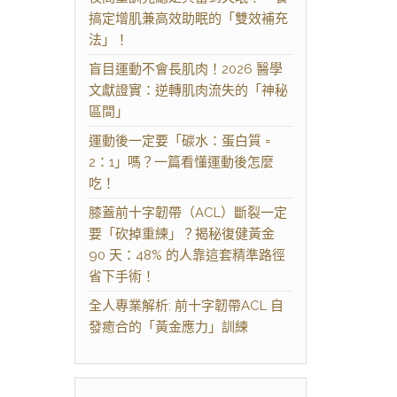
搞定增肌兼高效助眠的「雙效補充
法」！
盲目運動不會長肌肉！2026 醫學
文獻證實：逆轉肌肉流失的「神秘
區間」
運動後一定要「碳水：蛋白質 =
2：1」嗎？一篇看懂運動後怎麼
吃！
膝蓋前十字韌帶（ACL）斷裂一定
要「砍掉重練」？揭秘復健黃金
90 天：48% 的人靠這套精準路徑
省下手術！
全人專業解析: 前十字韌帶ACL 自
發癒合的「黃金應力」訓練