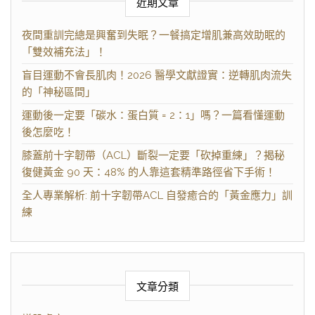
近期文章
夜間重訓完總是興奮到失眠？一餐搞定增肌兼高效助眠的
「雙效補充法」！
盲目運動不會長肌肉！2026 醫學文獻證實：逆轉肌肉流失
的「神秘區間」
運動後一定要「碳水：蛋白質 = 2：1」嗎？一篇看懂運動
後怎麼吃！
膝蓋前十字韌帶（ACL）斷裂一定要「砍掉重練」？揭秘
復健黃金 90 天：48% 的人靠這套精準路徑省下手術！
全人專業解析: 前十字韌帶ACL 自發癒合的「黃金應力」訓
練
文章分類