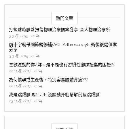
熱門文章
打籃球時膝蓋扭傷物理治療個案分享-全人物理治療所
3 3 月, 2015
0
前十字韌帶關節鏡修補(ACL Arthroscopy)- 術後復健個案
分享
3 3 月, 2015
0
喜歡運動的你/妳，是不是也有習慣性腳踝扭傷的困擾??
22 11 月, 2017
0
為何懷孕或生產後，特別容易腰酸背痛???
22 11 月, 2017
0
我是跳躍膝嗎? Part1:淺談髕骨韌帶解剖及跳躍膝
23 11 月, 2017
0