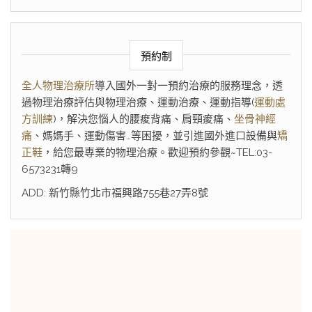
預約制
全人物理治療所
導入國外一對一預約治療的服務理念，透
過物理治療評估與物理治療、運動治療、運動指導(
運動處
方訓練
)，解決您惱人的腰痠背痛、肩頸痠痛、
坐骨神經
痛
、媽媽手、運動傷害…等困擾，並引進國外進口設備與
矯
正鞋
，給您最專業的物理治療。歡迎預約參觀~TEL:03-
6573231轉9
ADD: 新竹縣竹北市福興路755巷27弄8號