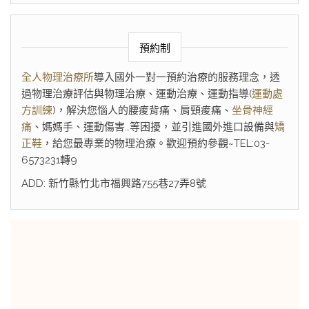
預約制
全人物理治療所
導入國外一對一預約治療的服務理念，透
過物理治療評估與物理治療、運動治療、運動指導(
運動處
方訓練
)，解決您惱人的腰痠背痛、肩頸痠痛、
坐骨神經
痛
、媽媽手、運動傷害…等困擾，並引進國外進口設備與
矯
正鞋
，給您最專業的物理治療。歡迎預約參觀~TEL:03-
6573231轉9
ADD: 新竹縣竹北市福興路755巷27弄8號