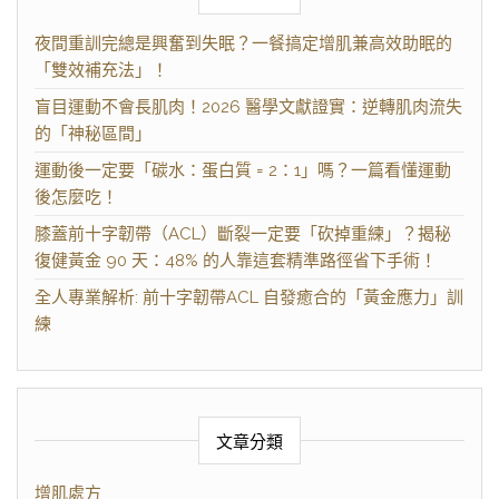
夜間重訓完總是興奮到失眠？一餐搞定增肌兼高效助眠的
「雙效補充法」！
盲目運動不會長肌肉！2026 醫學文獻證實：逆轉肌肉流失
的「神秘區間」
運動後一定要「碳水：蛋白質 = 2：1」嗎？一篇看懂運動
後怎麼吃！
膝蓋前十字韌帶（ACL）斷裂一定要「砍掉重練」？揭秘
復健黃金 90 天：48% 的人靠這套精準路徑省下手術！
全人專業解析: 前十字韌帶ACL 自發癒合的「黃金應力」訓
練
文章分類
增肌處方