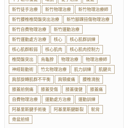
新竹徒手治療
新竹物理治療
新竹物理治療師
新竹腰椎椎間盤突出治療
新竹腳踝扭傷物理治療
新竹自費物理治療
新竹運動治療
新竹運動處方治療
核心
核心肌群訓練
核心肌群較弱
核心肌肉
核心肌肉控制力
椎間盤突出
烏龜脖
物理治療
物理治療師
神經鬆動術
竹北物理治療
肌力訓練
肌腱炎
肩部旋轉肌群不平衡
肩頸痠痛
腰椎滑脫
膝蓋前側痛
膝蓋受傷
膝蓋復健
膝蓋痛
自費物理治療
運動處方治療
運動訓練
阿基里斯腱手術後
阿基里斯腱斷裂
駝背
骨盆前傾