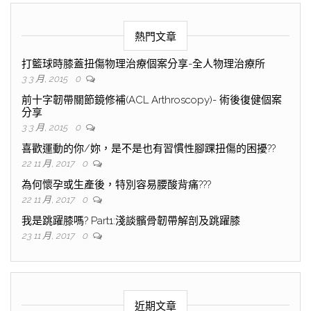
熱門文章
打籃球時膝蓋扭傷物理治療個案分享-全人物理治療所
3 3 月, 2015
0
前十字韌帶關節鏡修補(ACL Arthroscopy)- 術後復健個案
分享
3 3 月, 2015
0
喜歡運動的你/妳，是不是也有習慣性腳踝扭傷的困擾??
22 11 月, 2017
0
為何懷孕或生產後，特別容易腰酸背痛???
22 11 月, 2017
0
我是跳躍膝嗎? Part1:淺談髕骨韌帶解剖及跳躍膝
23 11 月, 2017
0
近期文章